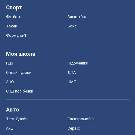
Спорт
Футбол
Баскетбол
Хокей
Бокс
Формула-1
Моя школа
ГДЗ
Підручники
Онлайн уроки
ДПА
ЗНО
НМТ
СНД посібники
Авто
Тест Драйв
Електромобілі
Акції
Сервіс