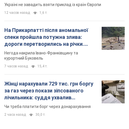
Україні не завадить взяти приклад із країн Європи
12 часов назад
1,6 т.
На Прикарпатті після аномальної
спеки пройшла потужна злива:
дороги перетворились на річки.
Відео
Негода накрила Івано-Франківщину та
курортний Буковель
7 часов назад
15,4 т.
Жінці нарахували 729 тис. грн боргу
за газ через покази зіпсованого
лічильника: суддя ухвалив
неочікуване рішення
Чи треба платити борг через донарахування
2 часа назад
30,0 т.