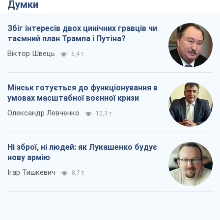
Думки
Збіг інтересів двох цинічних гравців чи
таємний план Трампа і Путіна?
Віктор Швець
6,4 т.
Мінськ готується до функціонування в
умовах масштабної воєнної кризи
Олександр Левченко
12,3 т.
Ні зброї, ні людей: як Лукашенко будує
нову армію
Ігар Тишкевич
8,7 т.