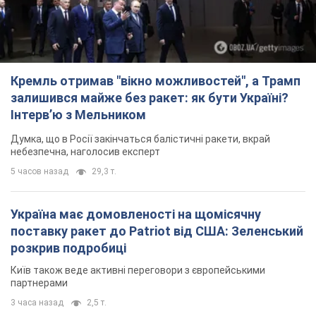
Кремль отримав "вікно можливостей", а Трамп
залишився майже без ракет: як бути Україні?
Інтерв’ю з Мельником
Думка, що в Росії закінчаться балістичні ракети, вкрай
небезпечна, наголосив експерт
5 часов назад
29,3 т.
Україна має домовленості на щомісячну
поставку ракет до Patriot від США: Зеленський
розкрив подробиці
Київ також веде активні переговори з європейськими
партнерами
3 часа назад
2,5 т.