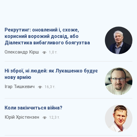
Рекрутинг: оновлений і, схоже,
корисний ворожий досвід, або
Діалектика вибагливого боягузтва
Олександр Кірш
1,0 т.
Ні зброї, ні людей: як Лукашенко будує
нову армію
Ігар Тишкевич
16,3 т.
Коли закінчиться війна?
Юрій Хрістензен
12,3 т.