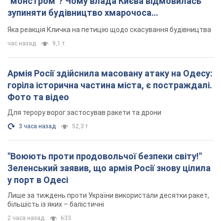
"монстром"? Чому влада Києва відмовилась
зупиняти будівництво хмарочоса
"московського вірянина"
Яка реакція Кличка на петицію щодо скасування будівництва
час назад
9,1 т.
Армія Росії здійснила масовану атаку на Одесу:
горіла історична частина міста, є постраждалі.
Фото та відео
Для терору ворог застосував ракети та дрони
3 часа назад
52,3 т.
"Воюють проти продовольчої безпеки світу!"
Зеленський заявив, що армія Росії знову цілила
у порт в Одесі
Лише за тиждень проти України використали десятки ракет,
більшість із яких – балістичні
2 часа назад
633