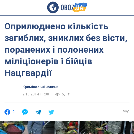
Оприлюднено кількість
загиблих, зниклих без вісти,
поранених і полонених
міліціонерів і бійців
Нацгвардії
Кримінальні новини
2.10.2014 11:30
5,1 т.
0
РУС