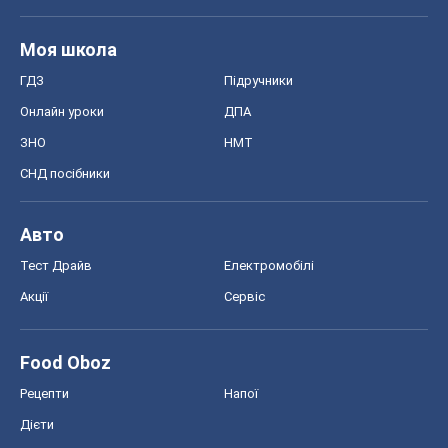
Моя школа
ГДЗ
Підручники
Онлайн уроки
ДПА
ЗНО
НМТ
СНД посібники
Авто
Тест Драйв
Електромобілі
Акції
Сервіс
Food Oboz
Рецепти
Напої
Дієти