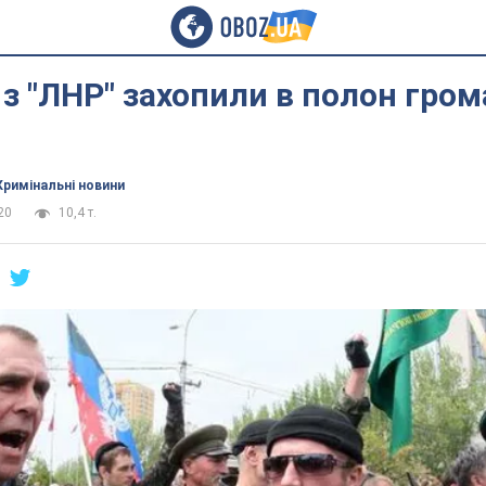
з "ЛНР" захопили в полон гро
Кримінальні новини
20
10,4 т.