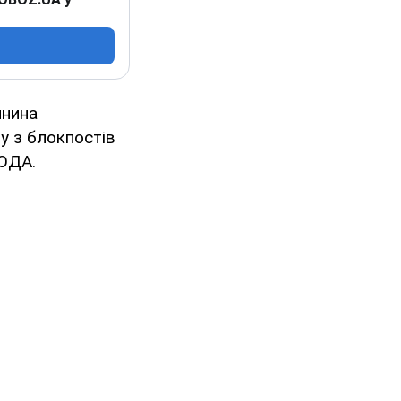
янина
у з блокпостів
нОДА.