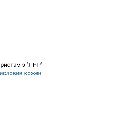
ористам з "ЛНР"
исловив кожен