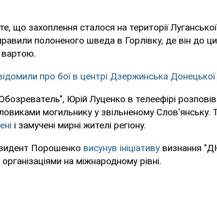
е, що захоплення сталося на території Луганської
равили полоненого шведа в Горлівку, де він до ци
 вартою.
відомили про бої в центрі Дзержинська Донецької
Обозреватель", Юрій Луценко в телеефірі розпові
ловиками могильнику у звільненому Слов'янську. 
ені
і замучені мирні жителі регіону.
езидент Порошенко
висунув ініціативу
визнання "ДН
організаціями на міжнародному рівні.