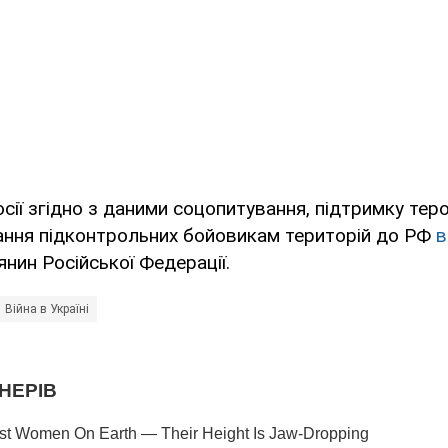
осії згідно з даними соцопитування, підтримку тер
нання підконтрольних бойовикам територій до РФ
в
нин Російської Федерації.
Війна в Україні