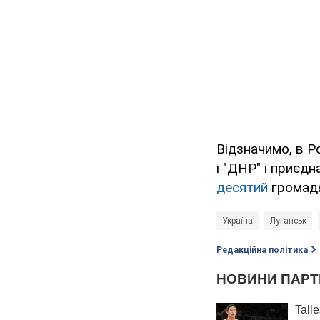
Відзначимо, в Р
і "ДНР" і приєд
десятий
громадя
Україна
Луганськ
Редакційна політика