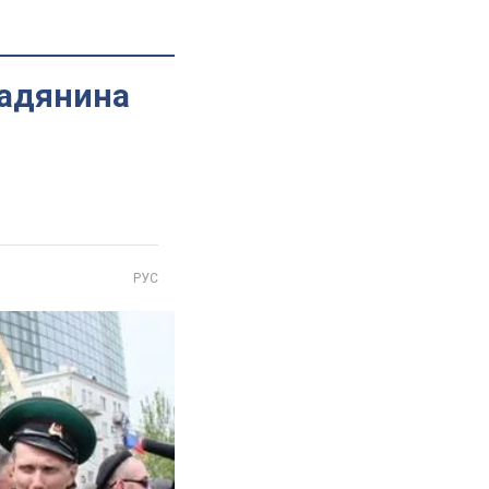
мадянина
РУС