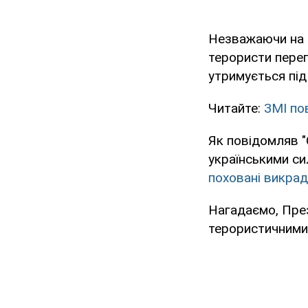
Незважаючи на т
терористи переп
утримується під
Читайте:
ЗМІ по
Як повідомляв "
українськими си
поховані викрад
Нагадаємо, Пр
терористичними 