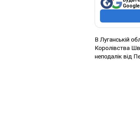
Google
В Луганській об
Королівства Шве
неподалік від 