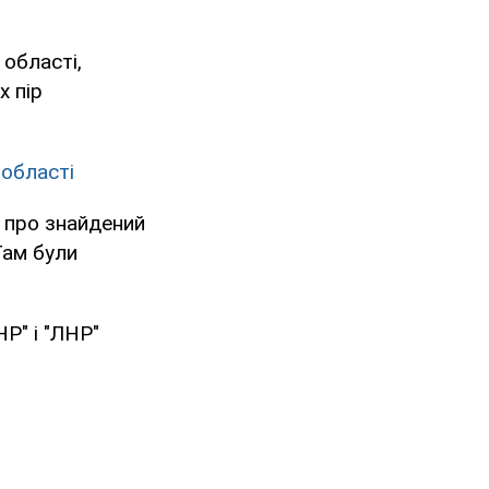
 області,
х пір
 області
в про знайдений
Там були
Р" і "ЛНР"