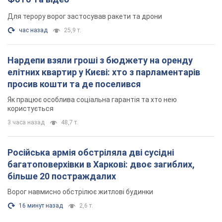
Для терору ворог застосував ракети та дрони
час назад
25,9 т.
Нардепи взяли гроші з бюджету на оренду
елітних квартир у Києві: хто з парламентарів
просив кошти та де поселився
Як працює особлива соціальна гарантія та хто нею
користується
3 часа назад
48,7 т.
Російська армія обстріляла дві сусідні
багатоповерхівки в Харкові: двоє загиблих,
більше 20 постраждалих
Ворог навмисно обстрілює житлові будинки
16 минут назад
2,6 т.