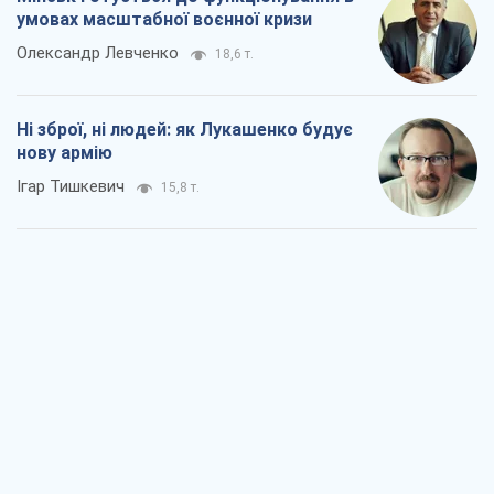
умовах масштабної воєнної кризи
Олександр Левченко
18,6 т.
Ні зброї, ні людей: як Лукашенко будує
нову армію
Ігар Тишкевич
15,8 т.