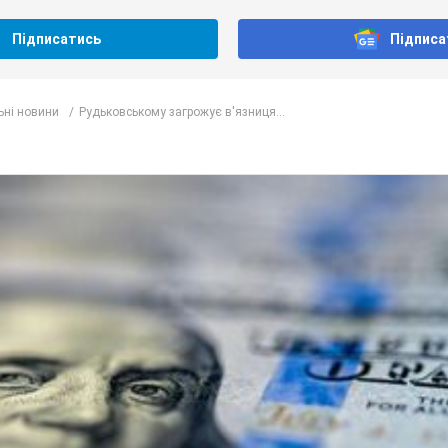
Підписатись
Підписа
ьні новини
Рудьковському загрожує в'язниця...