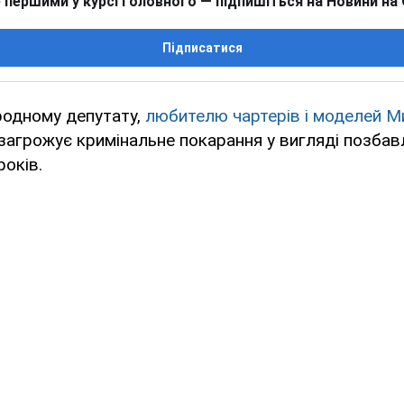
 першими у курсі головного — підпишіться на Новини на
Підписатися
одному депутату,
любителю чартерів і моделей М
загрожує кримінальне покарання у вигляді позбавл
років.