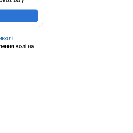
 OBOZ.UA у
иколі
ення волі на