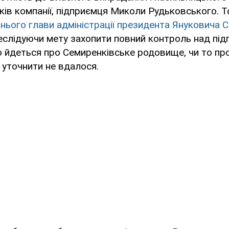
ків компанії, підприємця Миколи Рудьковського. То
нього глави адміністрації президента Януковича С
реслідуючи мету захопити повний контроль над пі
 йдеться про Семиренківське родовище, чи то пр
уточнити не вдалося.