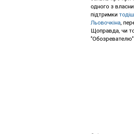
одного з власни
підтримки
тодіш
Льовочкіна
, пе
Щоправда, чи то
"Обозревателю" 