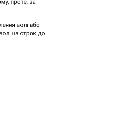
му, проте, за
лення волі або
волі на строк до