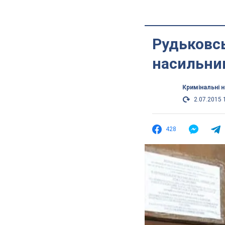
Рудьковсь
насильни
Кримінальні 
2.07.2015 
428