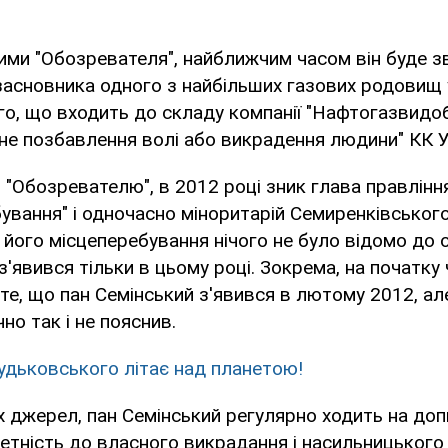
ими "Обозревателя", найближчим часом він буде з
засновника одного з найбільших газових родовищ у
о, що входить до складу компанії "Нафтогазвидоб
не позбавлення волі або викрадення людини" КК У
 "Обозревателю", в 2012 році зник глава правлінн
вання" і одночасно міноритарій Семиренківськог
 його місцеперебування нічого не було відомо до 
 з'явився тільки в цьому році. Зокрема, на початку
те, що пан Семінський з'явився в лютому 2012, ал
но так і не пояснив.
удьковського літає над планетою!
 джерел, пан Семінський регулярно ходить на допи
етність до власного викрадання і насильницького