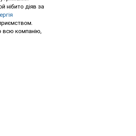
й нібито діяв за
ергія
дприємством.
о всю компанію,