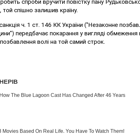
робить спроби вручити повістку пану Рудьковсько
 той спішно залишив країну.
санкція ч. 1 ст. 146 КК України ("Незаконне позбав
ни") передбачає покарання у вигляді обмеження 
 позбавлення волі на той самий строк.