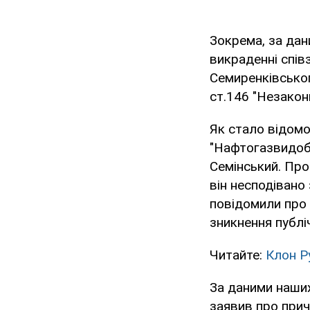
Зокрема, за дан
викраденні спів
Семиренківськог
ст.146 "Незакон
Як стало відомо
"Нафтогазвидобу
Семінський. Про
він несподівано
повідомили про 
зникнення публіч
Читайте:
Клон Р
За даними наших
заявив про прич