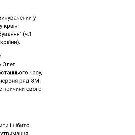
винувачений у
 країні
ування" (ч.1
країни).
я
о Олег
останнього часу,
 червня ряд ЗМІ
е причини свого
ти і нібито
 утримання