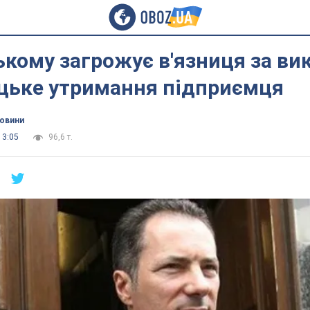
кому загрожує в'язниця за ви
цьке утримання підприємця
новини
13:05
96,6 т.