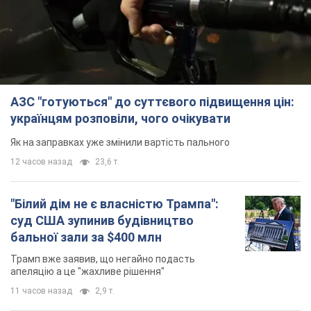
АЗС "готуються" до суттєвого підвищення цін:
українцям розповіли, чого очікувати
Як на заправках уже змінили вартість пального
12 часов назад
23,6 т.
"Білий дім не є власністю Трампа":
суд США зупинив будівництво
бальної зали за $400 млн
Трамп вже заявив, що негайно подасть
апеляцію а це "жахливе рішення"
11 часов назад
2,9 т.