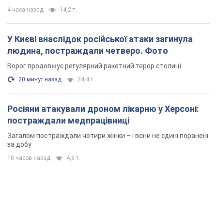
4 часа назад
14,2 т.
У Києві внаслідок російської атаки загинула
людина, постраждали четверо. Фото
Ворог продовжує регулярний ракетний терор столиці
20 минут назад
24,4 т.
Росіяни атакували дроном лікарню у Херсоні:
постраждали медпрацівниці
Загалом постраждали чотири жінки – і вони не єдині поранені
за добу
10 часов назад
4,6 т.