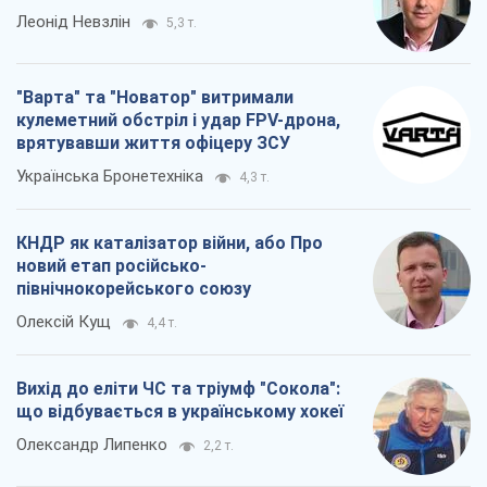
Леонід Невзлін
5,3 т.
"Варта" та "Новатор" витримали
кулеметний обстріл і удар FPV-дрона,
врятувавши життя офіцеру ЗСУ
Українська Бронетехніка
4,3 т.
КНДР як каталізатор війни, або Про
новий етап російсько-
північнокорейського союзу
Олексій Кущ
4,4 т.
Вихід до еліти ЧС та тріумф "Сокола":
що відбувається в українському хокеї
Олександр Липенко
2,2 т.