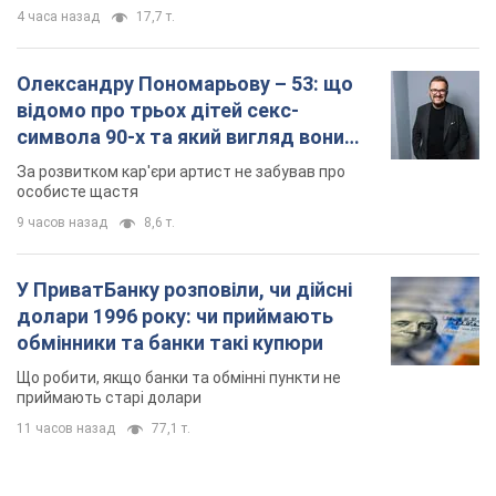
4 часа назад
17,7 т.
Олександру Пономарьову – 53: що
відомо про трьох дітей секс-
символа 90-х та який вигляд вони
мають
За розвитком кар'єри артист не забував про
особисте щастя
9 часов назад
8,6 т.
У ПриватБанку розповіли, чи дійсні
долари 1996 року: чи приймають
обмінники та банки такі купюри
Що робити, якщо банки та обмінні пункти не
приймають старі долари
11 часов назад
77,1 т.