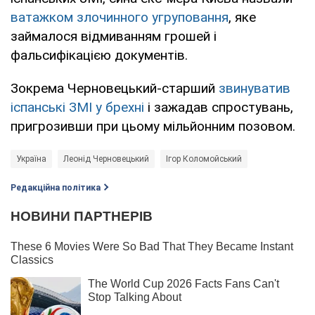
ватажком злочинного угруповання
, яке
займалося відмиванням грошей і
фальсифікацією документів.
Зокрема Черновецький-старший
звинуватив
іспанські ЗМІ у брехні
і зажадав спростувань,
пригрозивши при цьому мільйонним позовом.
Україна
Леонід Черновецький
Ігор Коломойський
Редакційна політика