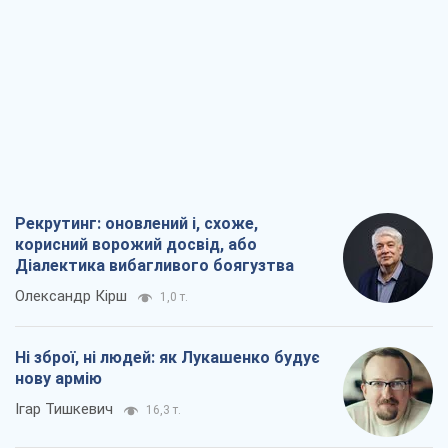
Рекрутинг: оновлений і, схоже,
корисний ворожий досвід, або
Діалектика вибагливого боягузтва
Олександр Кірш
1,0 т.
Ні зброї, ні людей: як Лукашенко будує
нову армію
Ігар Тишкевич
16,3 т.