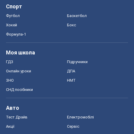
Спорт
Футбол
Баскетбол
Хокей
Бокс
Формула-1
Моя школа
ГДЗ
Підручники
Онлайн уроки
ДПА
ЗНО
НМТ
СНД посібники
Авто
Тест Драйв
Електромобілі
Акції
Сервіс