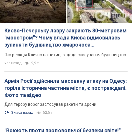
Києво-Печерську лавру закриють 80-метровим
"монстром"? Чому влада Києва відмовилась
зупиняти будівництво хмарочоса
"московського вірянина"
Яка реакція Кличка на петицію щодо скасування будівництва
час назад
9,9 т.
Армія Росії здійснила масовану атаку на Одесу:
горіла історична частина міста, є постраждалі.
Фото та відео
Для терору ворог застосував ракети та дрони
3 часа назад
52,5 т.
"Воюють проти продовольчої безпеки світу!"