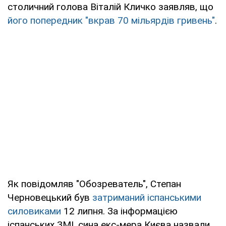
столичний голова Віталій Кличко заявляв, що
його попередник "вкрав 70 мільярдів гривень"
.
Як повідомляв "Обозреватель", Степан
Черновецький був
затриманий іспанськими
силовиками
12 липня. За інформацією
іспанських ЗМІ, сина екс-мера Києва назвали