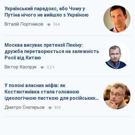
Український парадокс, або Чому у
Путіна нічого не вийшло з Україною
Віталій Портников
564
Москва висуває претензії Пекіну:
дружба перетворюється на залежність
Росії від Китаю
Віктор Каспрук
3,2 т.
У полоні власних міфів: як
Костянтинівка стала головною
ідеологічною пасткою для російських
окупантів
Дмитро Снєгирьов
855