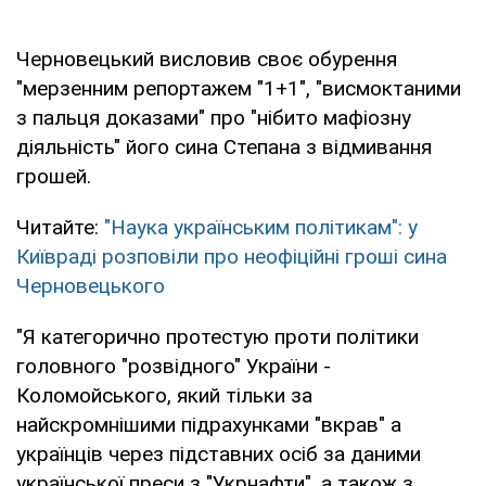
Черновецький висловив своє обурення
"мерзенним репортажем "1+1", "висмоктаними
з пальця доказами" про "нібито мафіозну
діяльність" його сина Степана з відмивання
грошей.
Читайте:
"Наука українським політикам": у
Київраді розповіли про неофіційні гроші сина
Черновецького
"Я категорично протестую проти політики
головного "розвідного" України -
Коломойського, який тільки за
найскромнішими підрахунками "вкрав" а
українців через підставних осіб за даними
української преси з "Укрнафти", а також з