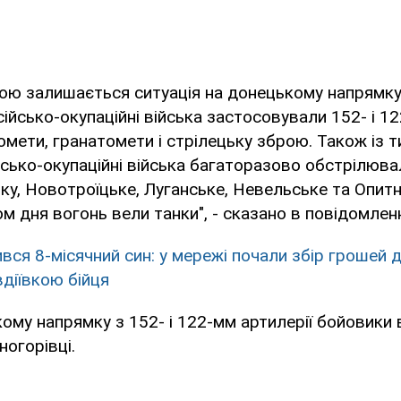
ою залишається ситуація на донецькому напрямку
осійсько-окупаційні війська застосовували 152- і 1
номети, гранатомети і стрілецьку зброю. Також із т
сько-окупаційні війська багаторазово обстрілюва
ку, Новотроїцьке, Луганське, Невельське та Опитне
м дня вогонь вели танки", - сказано в повідомленн
ся 8-місячний син: у мережі почали збір грошей дл
вдіївкою бійця
ому напрямку з 152- і 122-мм артилерії бойовики 
ногорівці.