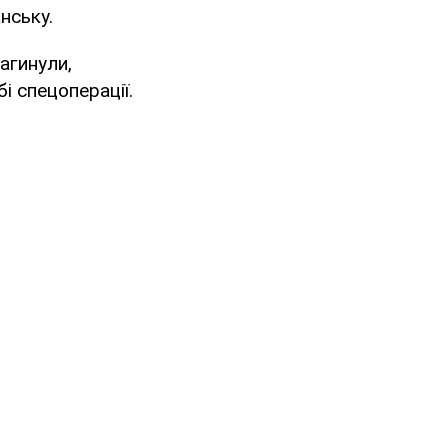
нську.
агинули,
і спецоперації.