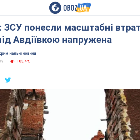
 ЗСУ понесли масштабні втрат
під Авдіївкою напружена
Кримінальні новини
49
105,4 т.