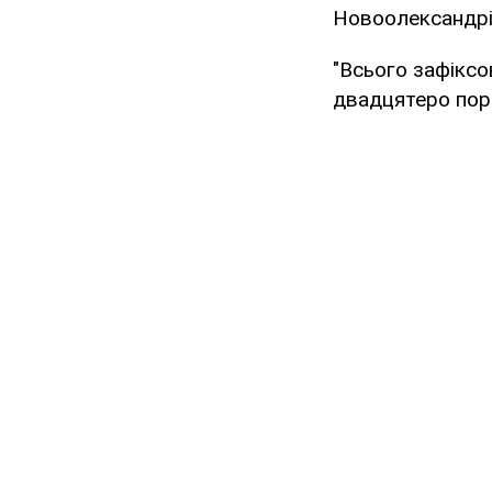
Новоолександрів
"Всього зафіксо
двадцятеро пора