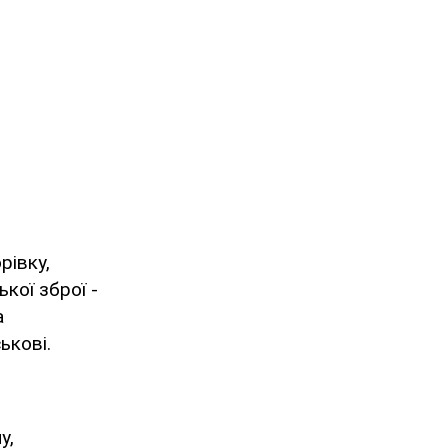
рівку,
ької зброї -
а
ькові.
у,