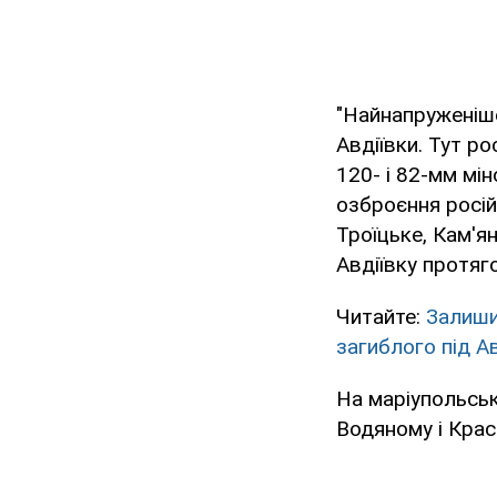
"Найнапруженіш
Авдіївки. Тут р
120- і 82-мм мі
озброєння росій
Троїцьке, Кам'ян
Авдіївку протяго
Читайте:
Залишив
загиблого під А
На маріупольськ
Водяному і Крас