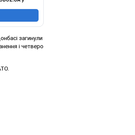
Донбасі загинули
анення і четверо
АТО.