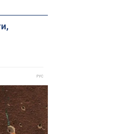
и,
РУС