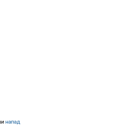
вши
напад