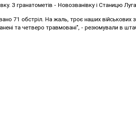
ку. З гранатометів - Новозванівку і Станицю Луга
вано 71 обстріл. На жаль, троє наших військових з
нені та четверо травмовані", - резюмували в штаб