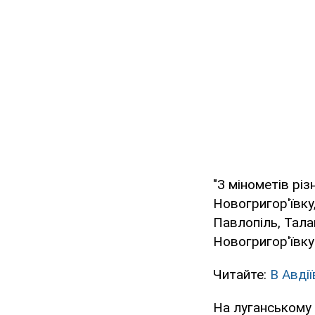
"З мінометів рі
Новогригор'ївку,
Павлопіль, Тала
Новогригор'ївку
Читайте:
В Авді
На луганському 