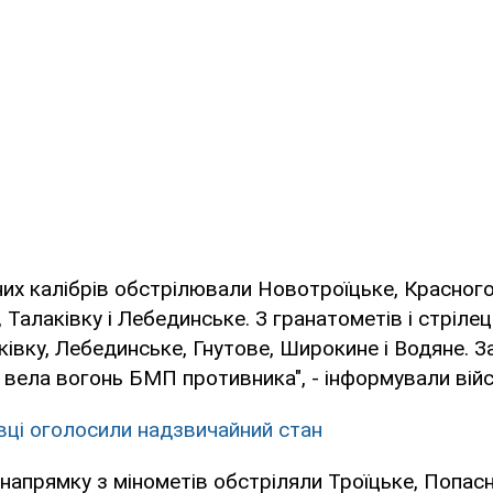
зних калібрів обстрілювали Новотроїцьке, Красного
 Талаківку і Лебединське. З гранатометів і стрілец
ківку, Лебединське, Гнутове, Широкине і Водяне. З
 вела вогонь БМП противника", - інформували війс
ївці оголосили надзвичайний стан
напрямку з мінометів обстріляли Троїцьке, Попасн