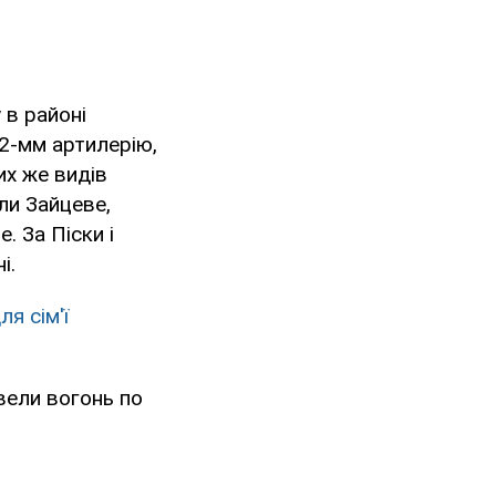
 в районі
22-мм артилерію,
их же видів
ли Зайцеве,
. За Піски і
і.
я сім'ї
вели вогонь по