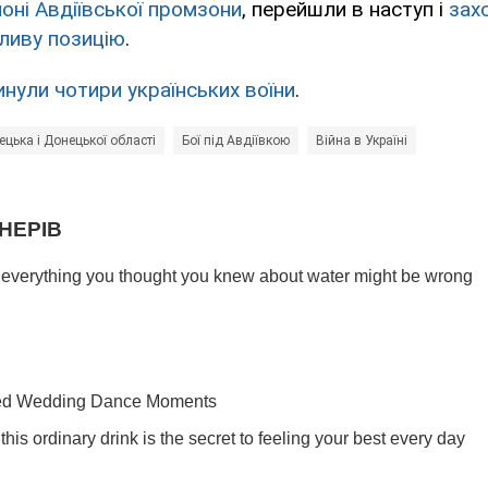
йоні Авдіївської промзони
, перейшли в наступ і
зах
ливу позицію
.
инули чотири українських воїни
.
цька і Донецької області
Бої під Авдіївкою
Війна в Україні