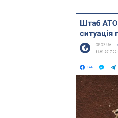
Штаб АТО:
ситуація 
OBOZ.UA
31.01.2017 06:
144