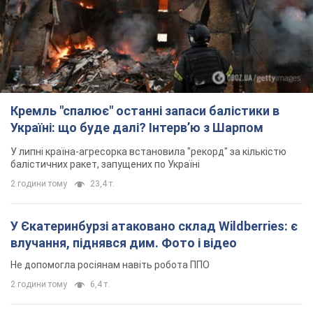
Кремль "спалює" останні запаси балістики в
Україні: що буде далі? Інтерв’ю з Шарпом
У липні країна-агресорка встановила "рекорд" за кількістю
балістичних ракет, запущених по Україні
2 години тому
23,4 т.
У Єкатеринбурзі атаковано склад Wildberries: є
влучання, піднявся дим. Фото і відео
Не допомогла росіянам навіть робота ППО
2 години тому
6,4 т.