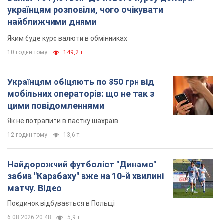
українцям розповіли, чого очікувати
найближчими днями
Яким буде курс валюти в обмінниках
10 годин тому
149,2 т.
Українцям обіцяють по 850 грн від
мобільних операторів: що не так з
цими повідомленнями
Як не потрапити в пастку шахраїв
12 годин тому
13,6 т.
Найдорожчий футболіст "Динамо"
забив "Карабаху" вже на 10-й хвилині
матчу. Відео
Поєдинок відбувається в Польщі
6.08.2026 20:48
5,9 т.