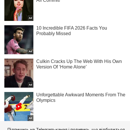
Підпишись на Telegram-канал і подивись, що відбудеться