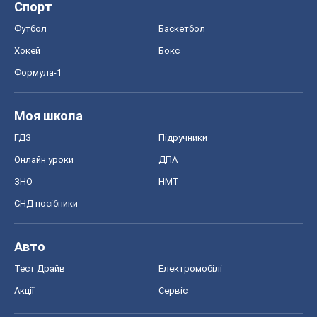
Спорт
Футбол
Баскетбол
Хокей
Бокс
Формула-1
Моя школа
ГДЗ
Підручники
Онлайн уроки
ДПА
ЗНО
НМТ
СНД посібники
Авто
Тест Драйв
Електромобілі
Акції
Сервіс