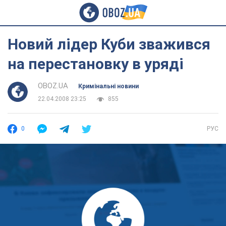
Новий лідер Куби зважився
на перестановку в уряді
OBOZ.UA
Кримінальні новини
22.04.2008 23:25
855
0
РУС