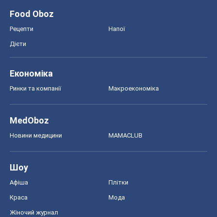
Food Oboz
Рецепти
Напої
Дієти
Економіка
Ринки та компанії
Макроекономіка
MedOboz
Новини медицини
MAMACLUB
Шоу
Афіша
Плітки
Краса
Мода
Жіночий журнал