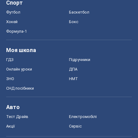
Спорт
Футбол
Баскетбол
Хокей
Бокс
Формула-1
Моя школа
ГДЗ
Підручники
Онлайн уроки
ДПА
ЗНО
НМТ
СНД посібники
Авто
Тест Драйв
Електромобілі
Акції
Сервіс