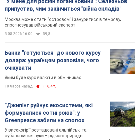
"У мене для росіян погані новини": Селезньов
припустив, чим закінчиться "війна складів"
Москва може стати "островом" і зануритися в темряву,
спрогнозував військовий експерт
5.08.2026 16:00
59,8 т.
Банки "готуються" до нового курсу
долара: українцям розповіли, чого
очікувати
Яким буде курс валюти в обмінниках
10 часов назад
116,4 т.
"Джипінг руйнує екосистеми, які
формувалися сотні років": у
Greenpeace забили на сполох
У високогір'ї розташовані альпійські та
субальпійські луки – рідкісні природні