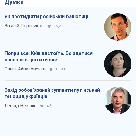
Думки
Як протидіяти російській балістиці
Віталій Портников
16,2 т.
Попри все, Київ вистоїть. Бо здатися
означає втратити все
Ольга Айвазовська
10,8 т.
Захід зобов'язаний зупинити путінський
геноцид українців
Леонід Невзлін
4,5 т.