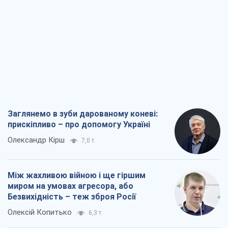
Заглянемо в зуби дарованому коневі:
прискіпливо – про допомогу Україні
Олександр Кірш
7,0 т.
Між жахливою війною і ще гіршим
миром на умовах агресора, або
Безвихідність – теж зброя Росії
Олексій Копитько
6,3 т.