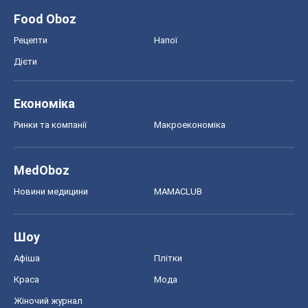
Food Oboz
Рецепти
Напої
Дієти
Економіка
Ринки та компанії
Макроекономіка
MedOboz
Новини медицини
MAMACLUB
Шоу
Афіша
Плітки
Краса
Мода
Жіночий журнал