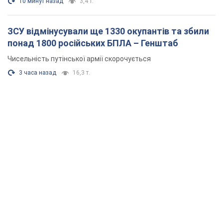
10 минут назад
3,4 т.
ЗСУ відмінусували ще 1330 окупантів та збили
понад 1800 російських БПЛА – Генштаб
Чисельність путінської армії скорочується
3 часа назад
16,3 т.