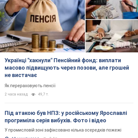
Українці "хакнули" Пенсійний фонд: виплати
масово підвищують через позови, але грошей
не вистачає
Як перераховують пенсії
2 часа назад
49,7 т.
Під атакою був НПЗ: у російському Ярославлі
прогриміла серія вибухів. Фото і відео
У промисловій зоні зафіксовано кілька осередків пожежі