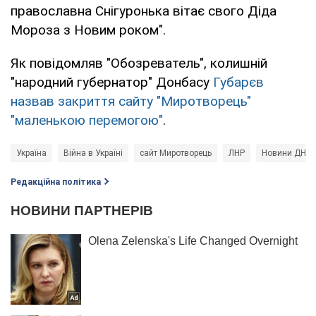
православна Снігуронька вітає свого Діда
Мороза з Новим роком".
Як повідомляв "Обозреватель", колишній
"народний губернатор" Донбасу
Губарєв
назвав закриття сайту "Миротворець"
"маленькою перемогою"
.
Україна
Війна в Україні
сайт Миротворець
ЛНР
Новини ДНР
Редакційна політика