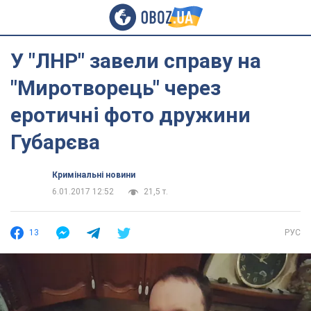
У "ЛНР" завели справу на
"Миротворець" через
еротичні фото дружини
Губарєва
Кримінальні новини
6.01.2017 12:52
21,5 т.
13
РУС