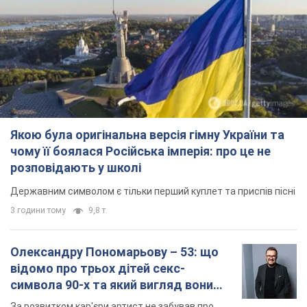
Якою була оригінальна версія гімну України та
чому її боялася Російська імперія: про це не
розповідають у школі
Державним символом є тільки перший куплет та приспів пісні
3 години тому
9,8 т.
Олександру Пономарьову – 53: що
відомо про трьох дітей секс-
символа 90-х та який вигляд вони
мають
За розвитком кар'єри артист не забував про