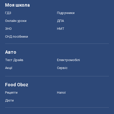
Моя школа
ГДЗ
Підручники
Онлайн уроки
ДПА
ЗНО
НМТ
СНД посібники
Авто
Тест Драйв
Електромобілі
Акції
Сервіс
Food Oboz
Рецепти
Напої
Дієти