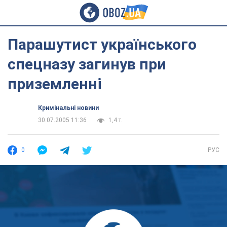
Парашутист українського
спецназу загинув при
приземленні
Кримінальні новини
30.07.2005 11:36
1,4 т.
0
РУС