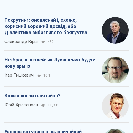
Рекрутинг: оновлений і, схоже,
корисний ворожий досвід, або
Діалектика вибагливого боягузтва
Олександр Кірш
453
Ні зброї, ні людей: як Лукашенко будує
нову армію
Ігар Тишкевич
16,1 т.
Коли закінчиться війна?
Юрій Хрістензен
11,9 т.
Україна вступила в надзвичайний