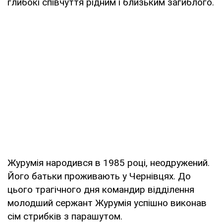
глибокі співчуття рідним і близьким загиблого.
Журумія народився в 1985 році, неодружений.
Його батьки проживають у Чернівцях. До
цього трагічного дня командир відділення
молодший сержант Журумія успішно виконав
сім стрибків з парашутом.