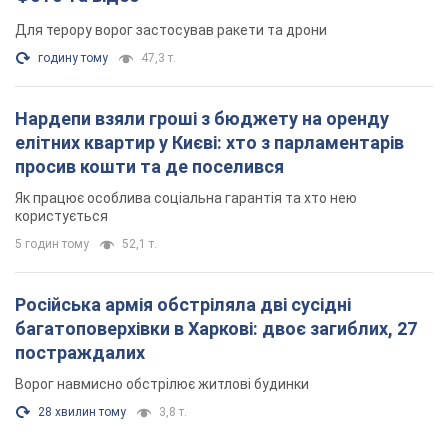
Для терору ворог застосував ракети та дрони
годину тому
47,3 т.
Нардепи взяли гроші з бюджету на оренду
елітних квартир у Києві: хто з парламентарів
просив кошти та де поселився
Як працює особлива соціальна гарантія та хто нею
користується
5 годин тому
52,1 т.
Російська армія обстріляла дві сусідні
багатоповерхівки в Харкові: двоє загиблих, 27
постраждалих
Ворог навмисно обстрілює житлові будинки
28 хвилин тому
3,8 т.