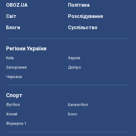
OBOZ.UA
Політика
Світ
Розслідування
Блоги
Суспільство
Регіони України
Київ
Харків
Запоріжжя
Дніпро
Черкаси
Спорт
Футбол
Баскетбол
Хокей
Бокс
Формула-1