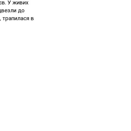
єв. У живих
двезли до
, трапилася в