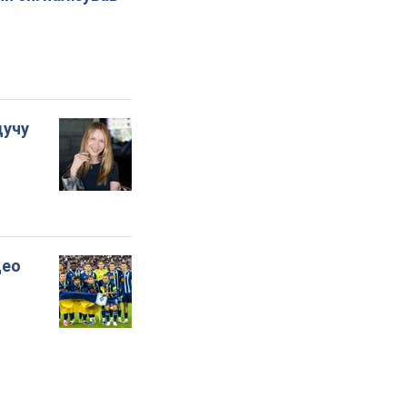
дучу
део