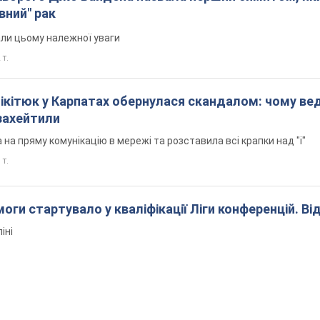
вний" рак
али цьому належної уваги
 т.
Нікітюк у Карпатах обернулася скандалом: чому ве
захейтили
на пряму комунікацію в мережі та розставила всі крапки над "і"
 т.
оги стартувало у кваліфікації Ліги конференцій. Ві
іні