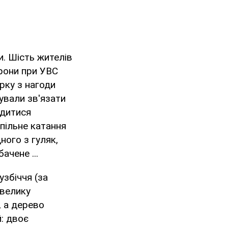
и. Шість жителів
орони при УВС
рку з нагоди
нували зв'язати
одитися
пільне катання
ного з гуляк,
чене ...
узбіччя (за
 велику
, а дерево
: двоє