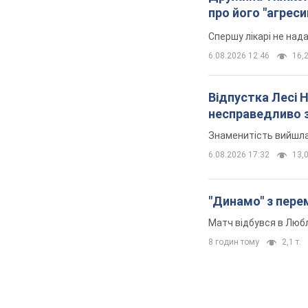
про його "агреси
Спершу лікарі не над
6.08.2026 12:46
16,2
Відпустка Лесі 
несправедливо 
Знаменитість вийшла 
6.08.2026 17:32
13,0
"Динамо" з перем
Матч відбувся в Любл
8 годин тому
2,1 т.