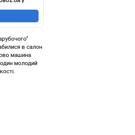
 OBOZ.UA у
арубочого"
абилися в салон
тово машина
и один молодий
кості.