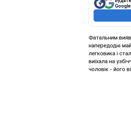
Будьте
Google
Фатальним вияви
напередодні май
легковика і ста
виїхала на узбі
чоловік - його в