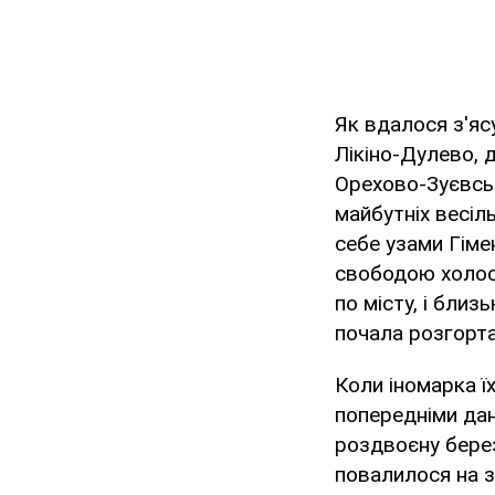
Як вдалося з'яс
Лікіно-Дулево, 
Орехово-Зуєвськ
майбутніх весіл
себе узами Гіме
свободою холост
по місту, і близ
почала розгорта
Коли іномарка їх
попередніми дан
роздвоєну берез
повалилося на з