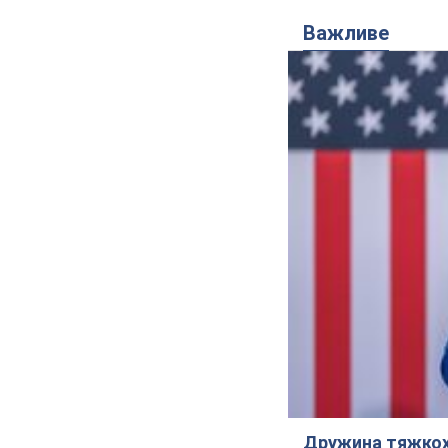
Важливе
Дружина тяжкох