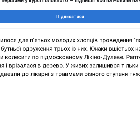
 першими у курсі головного — підпишіться на Новини на
Підписатися
лося для п'ятьох молодих хлопців проведення "п
бутньої одруження трьох із них. Юнаки вшістьох н
ли колесити по підмосковному Лікіно-Дулеве. Рап
ччя і врізалася в дерево. У живих залишився тільк
ідвезли до лікарні з травмами різного ступеня тяж