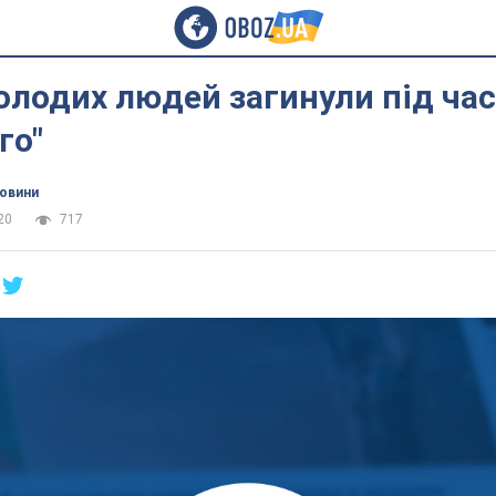
олодих людей загинули під час
го"
новини
20
717