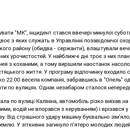
увати "МК", інцидент стався ввечері минулої субот
двоє з яких служать в Управлінні позавідомчої ох
ого району (обидва - сержанти), влаштували вечі
ьних урочистостей. У найближчі дні троє з них пла
нея з коханими, а тому вирішили наостанок насол
яцького життя. У програму відпочинку входило с
ько 22.00 весела компанія, забравшись в "Опель" од
ти по вулицях. Однак незабаром сталося непередба
ала по вулиці Калініна, автомобіль різко виїхав на 
ими, водій не впорався з керуванням) і врізався у
у. Від страшного удару машину буквально зім'яло
емлю. У зіткненні загинуло п'ятеро молодих людей