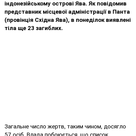
індонезійському острові Ява. Як повідомив
представник місцевої адміністрації в Панта
(провінція Східна Ява), в понеділок виявлені
тіла ще 23 загиблих.
Загальне число жертв, таким чином, досягло
57 осіб. Влада побоюється, що список