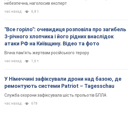
небезпечна, наголосив експерт
час назад
6,8 т.
"Все горіло": очевидиця розповіла про загибель
3-річного хлопчика і його рідних внаслідок
атаки РФ на Київщину. Відео та фото
Вічна пам'ять жертвам російського терору
час назад
1,6 т.
У Німеччині зафіксували дрони над базою, де
ремонтують системи Patriot – Tagesschau
Служба охорони зафіксувала шість прольотів БПЛА
час назад
678