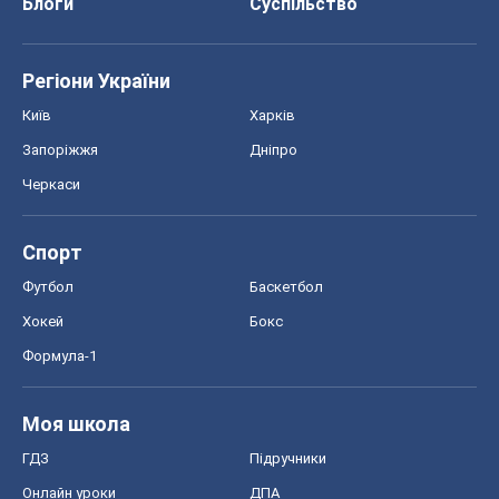
Блоги
Суспільство
Регіони України
Київ
Харків
Запоріжжя
Дніпро
Черкаси
Спорт
Футбол
Баскетбол
Хокей
Бокс
Формула-1
Моя школа
ГДЗ
Підручники
Онлайн уроки
ДПА