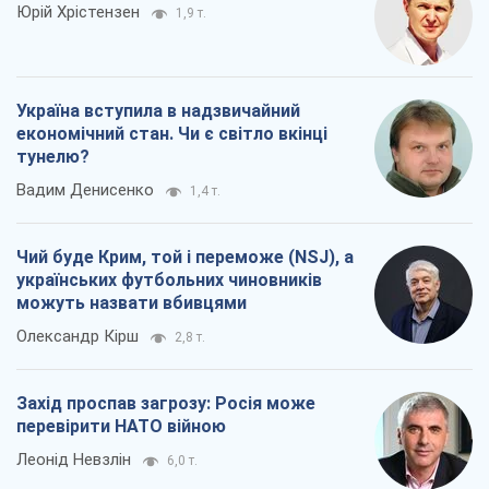
Юрій Хрістензен
1,9 т.
Україна вступила в надзвичайний
економічний стан. Чи є світло вкінці
тунелю?
Вадим Денисенко
1,4 т.
Чий буде Крим, той і переможе (NSJ), а
українських футбольних чиновників
можуть назвати вбивцями
Олександр Кірш
2,8 т.
Захід проспав загрозу: Росія може
перевірити НАТО війною
Леонід Невзлін
6,0 т.