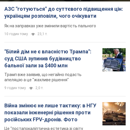
АЗС "готуються" до суттєвого підвищення цін:
українцям розповіли, чого очікувати
Як на заправках уже змінили вартість пального
10 годин тому
23,1 т.
"Білий дім не є власністю Трампа":
суд США зупинив будівництво
бальної зали за $400 млн
Трамп вже заявив, що негайно подасть
апеляцію а це "жахливе рішення"
9 годин тому
2,0 т.
Війна змінює не лише тактику: в НГУ
показали інженерні рішення проти
російських FPV-дронів. Фото
Це "постапокаліптична естетика зі світу