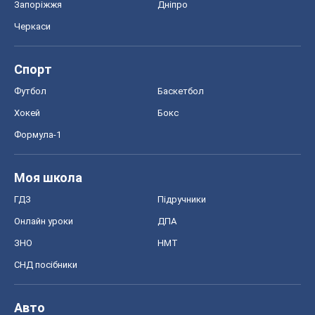
Запоріжжя
Дніпро
Черкаси
Спорт
Футбол
Баскетбол
Хокей
Бокс
Формула-1
Моя школа
ГДЗ
Підручники
Онлайн уроки
ДПА
ЗНО
НМТ
СНД посібники
Авто