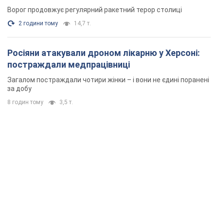
Ворог продовжує регулярний ракетний терор столиці
2 години тому
14,7 т.
Росіяни атакували дроном лікарню у Херсоні:
постраждали медпрацівниці
Загалом постраждали чотири жінки – і вони не єдині поранені
за добу
8 годин тому
3,5 т.