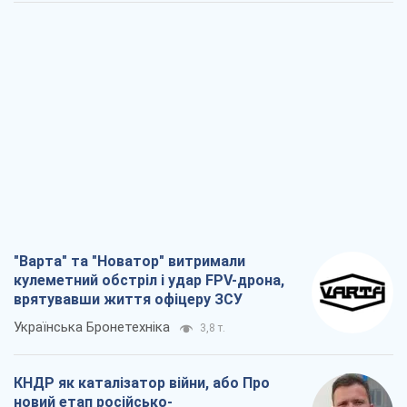
"Варта" та "Новатор" витримали
кулеметний обстріл і удар FPV-дрона,
врятувавши життя офіцеру ЗСУ
Українська Бронетехніка
3,8 т.
КНДР як каталізатор війни, або Про
новий етап російсько-