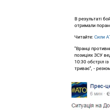
В результаті бо
отримали поран
Читайте:
Сили А
"Вранці противни
позиціях ЗСУ ве
10:30 обстріл і
триває", - резю