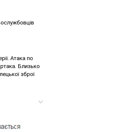
овослужбовців
рії. Атака по
артака. Близько
лецької зброї