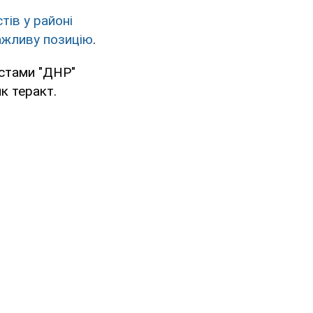
тів у районі
ажливу позицію
.
истами "ДНР"
як теракт.