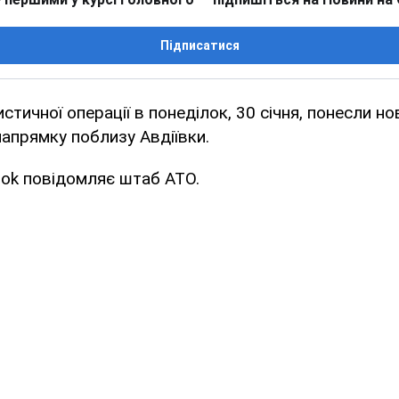
Підписатися
тичної операції в понеділок, 30 січня, понесли но
апрямку поблизу Авдіївки.
ook повідомляє штаб АТО.