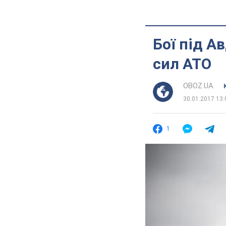
Бої під А
сил АТО
OBOZ.UA
30.01.2017 13:
1