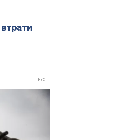
і втрати
РУС