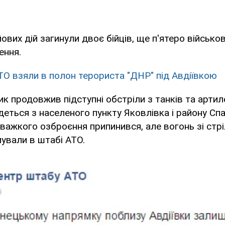
йових дій загинули двоє бійців, ще п'ятеро військ
ення.
ТО взяли в полон терориста "ДНР" під Авдіївкою
к продовжив підступні обстріли з танків та артиле
деться з населеного пункту Яковлівка і району Сп
з важкого озброєння припинився, але вогонь зі стрі
мували в штабі АТО.