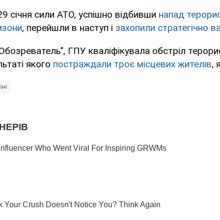
9 січня сили АТО, успішно відбивши
напад терорис
мзони
, перейшли в наступ і
захопили стратегічно в
Обозреватель", ГПУ кваліфікувала обстріл терор
льтаті якого
постраждали троє місцевих жителів
, 
їні