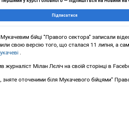
 першими у курсі головного — підпишіться на Новини на
Підписатися
 Мукачевим бійці "Правого сектора" записали віде
ли свою версію того, що сталася 11 липня, а са
укачеві
.
в журналіст Мілан Лєліч на своїй сторінці в Faceb
, зняте оточеними біля Мукачевого бійцями" Право