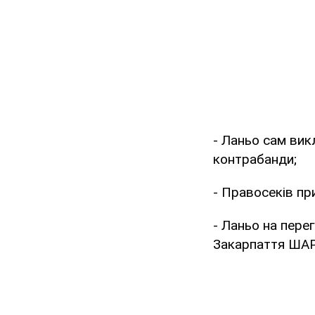
- Ланьо сам вик
контрабанди;
- Правосеків пр
- Ланьо на пере
Закарпаття ШАР