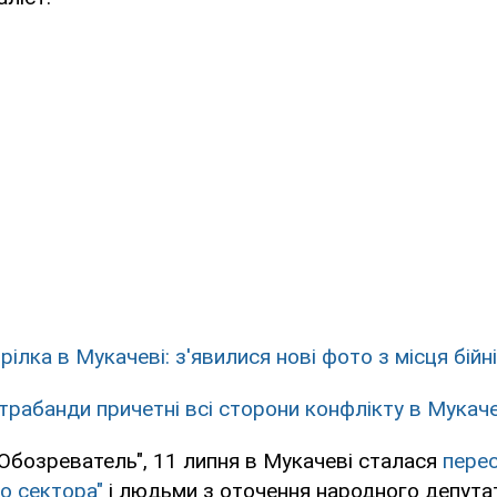
ілка в Мукачеві: з'явилися нові фото з місця бійні
трабанди причетні всі сторони конфлікту в Мукач
Обозреватель", 11 липня в Мукачеві сталася
перес
о сектора"
і людьми з оточення народного депута