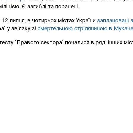
іліцією. Є загиблі та поранені.
, 12 липня, в чотирьох містах України
заплановані а
" у зв'язку зі
смертельною стріляниною в Мукаче
тесту "Правого сектора" почалися в ряді інших міст