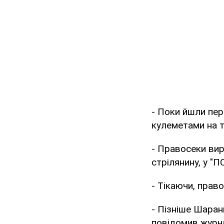
- Поки йшли пер
кулеметами на т
- Правосеки вир
стрілянину, у "П
- Тікаючи, прав
- Пізніше Шаран
повідомив журна