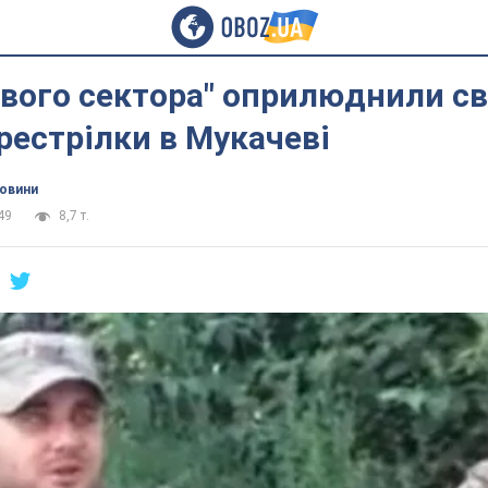
авого сектора" оприлюднили с
рестрілки в Мукачеві
новини
49
8,7 т.