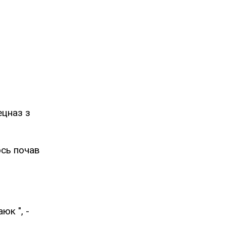
ецназ з
ось почав
юк ", -