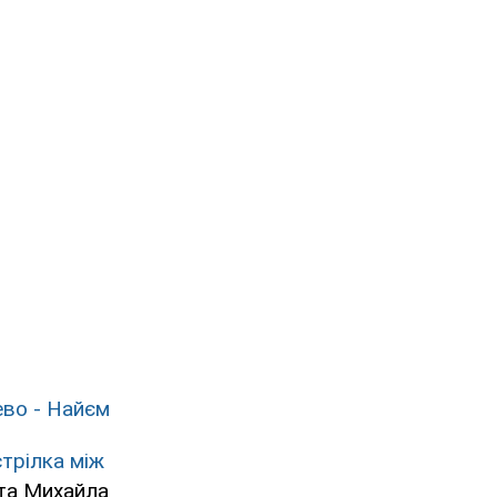
ево - Найєм
трілка між
та Михайла