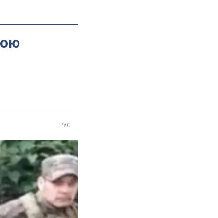
вою
РУС