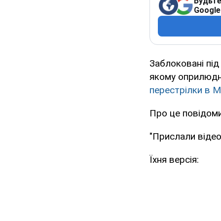
Будьте
Google
Заблоковані під
якому оприлюдни
перестрілки в М
Про це повідоми
"Прислали відео
Їхня версія: