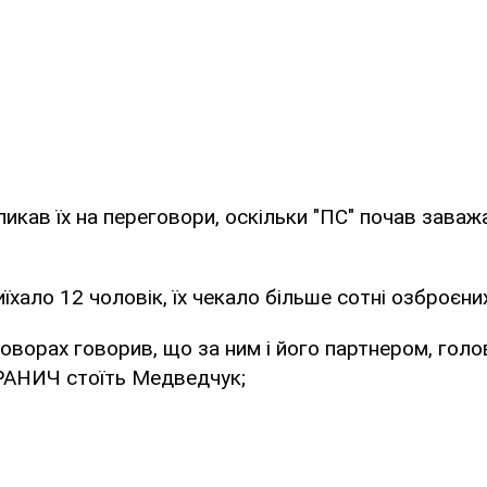
ликав їх на переговори, оскільки "ПС" почав зава
иїхало 12 чоловік, їх чекало більше сотні озброєни
говорах говорив, що за ним і його партнером, гол
АНИЧ стоїть Медведчук;