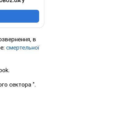
 OBOZ.UA у
озвернення, в
ме:
смертельної
ook.
го сектора ".