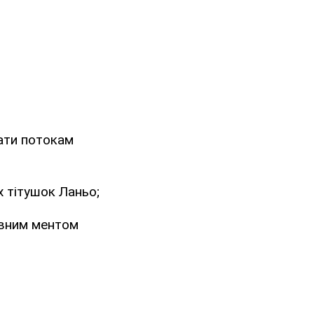
жати потокам
х тітушок Ланьо;
овним ментом