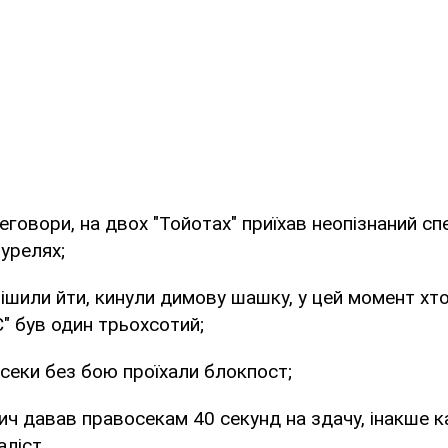
еговори, на двох "Тойотах" приїхав неопізнаний сп
урелях;
ішили йти, кинули димову шашку, у цей момент хт
С" був один трьохсотий;
осеки без бою проїхали блокпост;
ич давав правосекам 40 секунд на здачу, інакше ка
ліст.