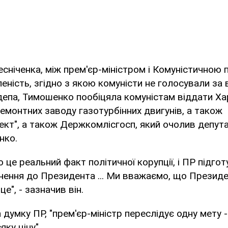
сніченка, між прем'єр-міністром і Комуністичною 
еність, згідно з якою комуністи не голосували за 
епа, Тимошенко пообіцяла комуністам віддати Ха
ремонтних заводу газотурбінних двигунів, а також
кт", а також Держкомлісгосп, який очолив депут
нко.
 це реальний факт політичної корупції, і ПР підго
нення до Президента ... Ми вважаємо, що Презид
це", - зазначив він.
 думку ПР, "прем'єр-міністр переслідує одну мету 
ку ціну".