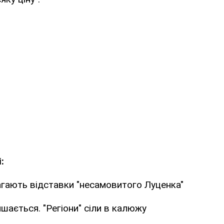
:
агають відставки "несамовитого Луценка"
ається. "Регіони" сіли в калюжу