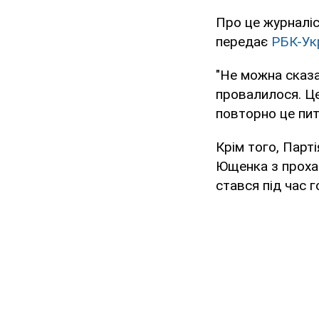
Про це журналіс
передає
РБК-Ук
"Не можна сказа
провалилося. Це
повторно це пит
Крім того, Парт
Ющенка з проханн
стався під час 