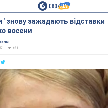
и" знову зажадають відставки
о восени
новини
57
678