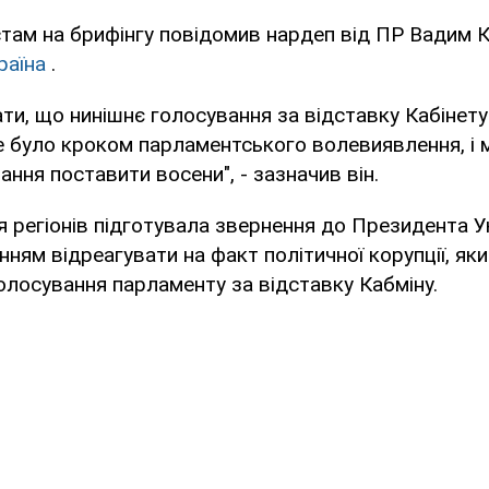
там на брифінгу повідомив нардеп від ПР Вадим К
раїна
.
ти, що нинішнє голосування за відставку Кабінету 
 було кроком парламентського волевиявлення, і м
ання поставити восени", - зазначив він.
ія регіонів підготувала звернення до Президента У
ям відреагувати на факт політичної корупції, який
голосування парламенту за відставку Кабміну.