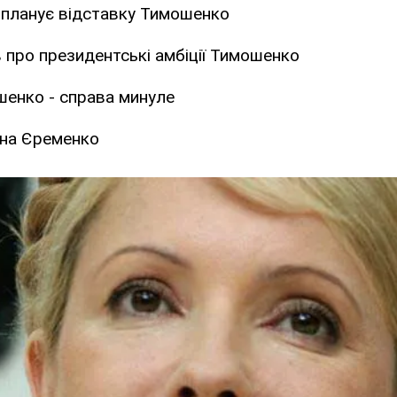
планує відставку Тимошенко
 про президентські амбіції Тимошенко
шенко - справа минуле
ана Єременко