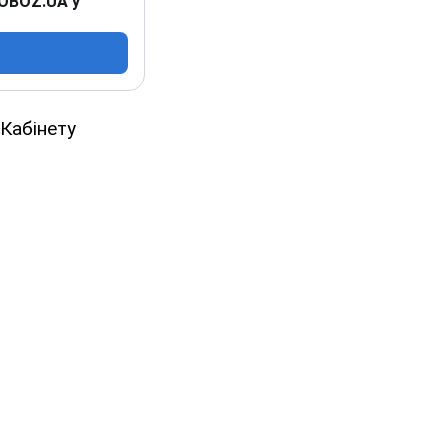
 OBOZ.UA у
 Кабінету