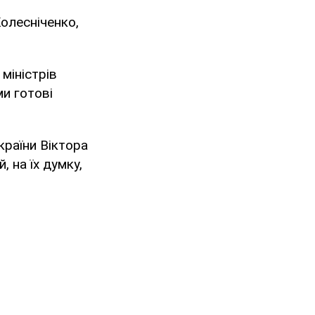
олесніченко,
міністрів
и готові
країни Віктора
, на їх думку,