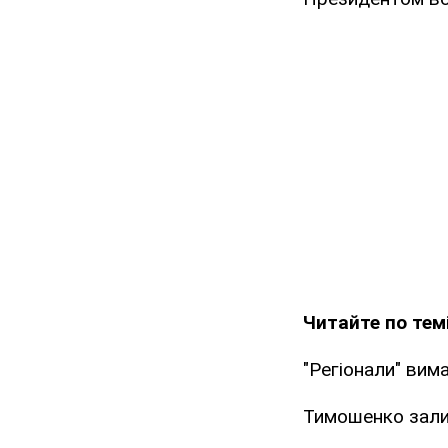
Читайте по темі
"Регіонали" вим
Тимошенко залиш