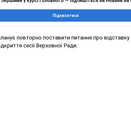
 першими у курсі головного — підпишіться на Новини на
Підписатися
 планує повторно поставити питання про відставку
відкриття сесії Верховної Ради.