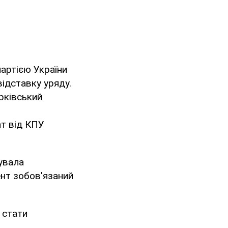
партією України
відставку уряду.
рківський
ат від КПУ
тувала
ент зобов'язаний
- стати