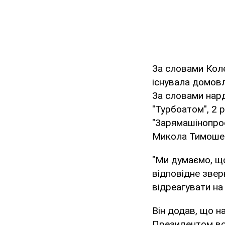
За словами Коле
існувала домовл
За словами нард
"Турбоатом", 2 
"Зарямашінопрое
Микола Тимоше
"Ми думаємо, що
відповідне звер
відреагувати на 
Він додав, що на
Президентом вся