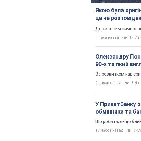
Якою була оригін
це не розповіда
Державним символом є
4 часа назад
14,7 т.
Олександру Поно
90-х та який ви
За розвитком кар'єри
9 часов назад
8,4 т.
У ПриватБанку р
обмінники та ба
Що робити, якщо банк
10 часов назад
74,9