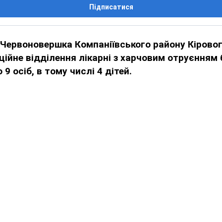
Підписатися
і Червоновершка Компаніївського району Кірово
кційне відділення лікарні з харчовим отруєнням
 9 осіб, в тому числі 4 дітей.