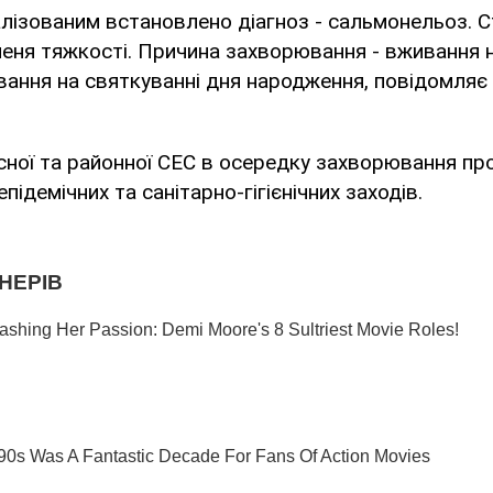
алізованим встановлено діагноз - сальмонельоз. С
еня тяжкості. Причина захворювання - вживання н
вання на святкуванні дня народження, повідомляє
сної та районної СЕС в осередку захворювання пр
ідемічних та санітарно-гігієнічних заходів.