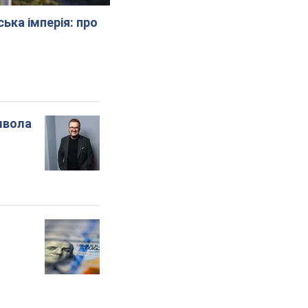
ська імперія: про
мвола