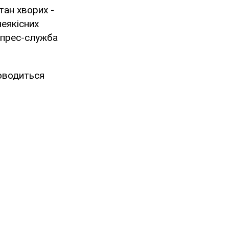
тан хворих -
еякісних
 прес-служба
оводиться