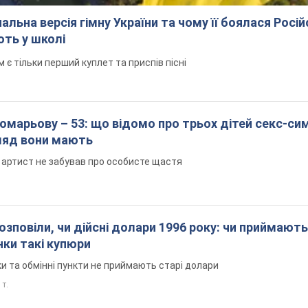
альна версія гімну України та чому її боялася Росій
ють у школі
 тільки перший куплет та приспів пісні
марьову – 53: що відомо про трьох дітей секс-си
гляд вони мають
 артист не забував про особисте щастя
озповіли, чи дійсні долари 1996 року: чи приймають
нки такі купюри
и та обмінні пункти не приймають старі долари
 т.