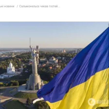
ьні новини
Сальмонельоз чекав гостей...