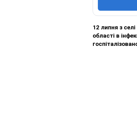
12 липня з сел
області в інфе
госпіталізовано