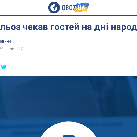
ьоз чекав гостей на дні наро
новини
27
657