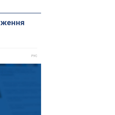
дження
РУС