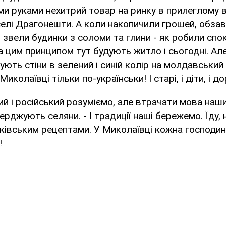
ми руками нехитрий товар на ринку в прилеглому 
елі Драгонешти. А коли накопичили грошей, обза
 звели будинки з соломи та глини - як робили спок
 за цим принципом тут будують житло і сьогодні. Ал
ють стіни в зелений і синій колір на молдавський
колаївці тільки по-українськи! І старі, і діти, і до
й і російський розуміємо, але втрачати мова наших
ерджують селяни. - І традиції наші бережемо. Їду,
ківським рецептами. У Миколаївці кожна господин
!