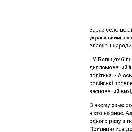
Зараз село це а
українським нас
власне, і народи
- У Бєльцях біль
дипломований ін
політика. - А ос
російські поселе
заснований вихі
В якому саме ро
ніхто не знає. 
одного разу в п
Придивилися до н