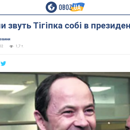
 звуть Тігіпка собі в президе
новини
02
1,7 т.