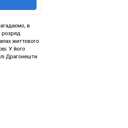
нагадаємо, в
в розряд
етапах життєвого
ві. У його
селі Драгонешти