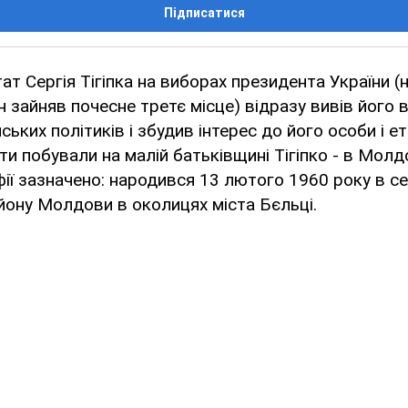
Підписатися
ат Сергія Тігіпка на виборах президента України (
ін зайняв почесне третє місце) відразу вивів його 
ських політиків і збудив інтерес до його особи і 
ти побували на малій батьківщині Тігіпко - в Молдо
афії зазначено: народився 13 лютого 1960 року в 
ону Молдови в околицях міста Бєльці.