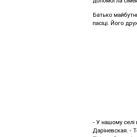
допомогла сімей
Батько майбутн
пасіці. Його др
- У нашому селі 
Даріневская. - Т