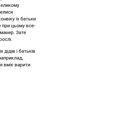
великому
велися
онвіку їх батьки
е при цьому все-
 манер. Зате
рослі.
 дідів і батьків
 наприклад,
я вміє варити