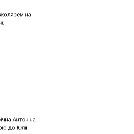
джолярем на
і.
річна Антоніна
гою до Юлії