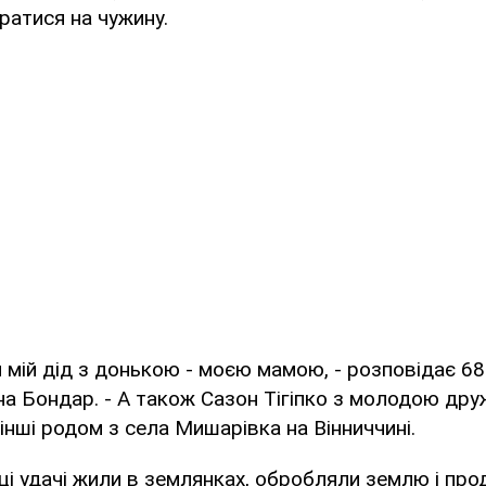
ратися на чужину.
и мій дід з донькою - моєю мамою, - розповідає 68
на Бондар. - А також Сазон Тігіпко з молодою др
й інші родом з села Мишарівка на Вінниччині.
і удачі жили в землянках, обробляли землю і про