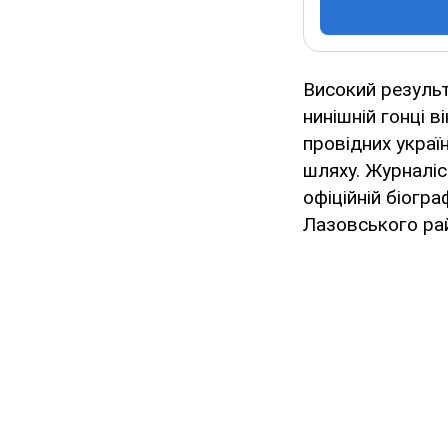
Високий результ
нинішній гонці в
провідних україн
шляху. Журналіс
офіційній біогр
Лазовського рай