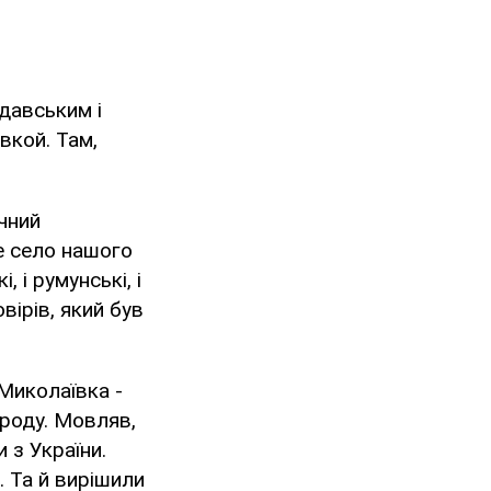
лдавським і
вкой. Там,
ічний
не село нашого
, і румунські, і
вірів, який був
 Миколаївка -
 роду. Мовляв,
 з України.
. Та й вирішили