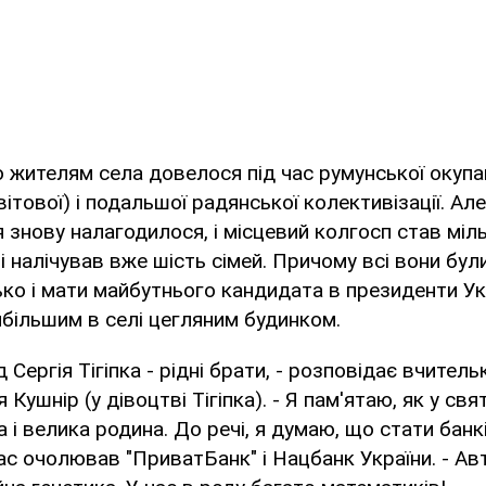
жителям села довелося під час румунської окупац
ітової) і подальшої радянської колективізації. Ал
я знову налагодилося, і місцевий колгосп став міл
я і налічував вже шість сімей. Причому всі вони бу
ко і мати майбутнього кандидата в президенти Ук
більшим в селі цегляним будинком.
ід Сергія Тігіпка - рідні брати, - розповідає вчите
 Кушнір (у дівоцтві Тігіпка). - Я пам'ятаю, як у св
 і велика родина. До речі, я думаю, що стати банк
час очолював "ПриватБанк" і Нацбанк України. - Ав