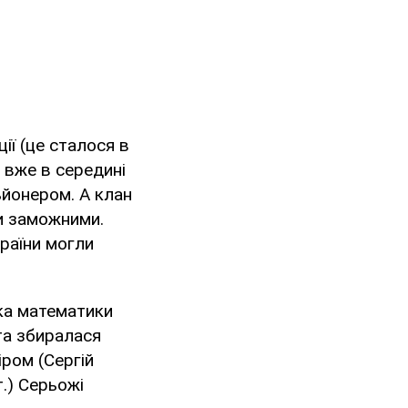
ії (це сталося в
е вже в середині
ьйонером. А клан
ли заможними.
раїни могли
лька математики
ята збиралася
іром (Сергій
т.) Серьожі