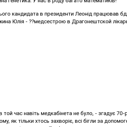
на генетика. У нас в роду багато математиків!
ього кандидата в президенти Леонід працював б
ужина Юлія - ??медсестрою в Драгонештской лікарн
в той час навіть медкабінета не було, - згадує 70-
ому, як тільки хтось захворіє, всі бігли за допомо