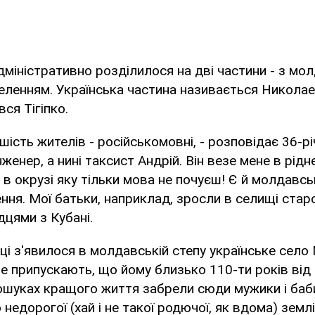
дміністративно розділилося на дві частини - з мо
еленням. Українська частина називається Николае
вся Тігіпко.
шість жителів - російськомовні, - розповідає 36-р
женер, а нині таксист Андрій. Він везе мене в рід
ь в окрузі яку тільки мова не почуєш! Є й молдавські
ння. Мої батьки, наприклад, зросли в селищі старо
дцями з Кубані.
ці з'явилося в молдавській степу українське село
Але припускають, що йому близько 110-ти років від
ошуках кращого життя забрели сюди мужики і баби
едорогої (хай і не такої родючої, як вдома) землі