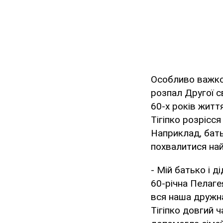
Особливо важко 
розпал Другої св
60-х років житт
Тігіпко розрісс
Наприклад, бать
похвалитися най
- Мій батько і д
60-річна Пелагея
вся наша дружна
Тігіпко довгий 