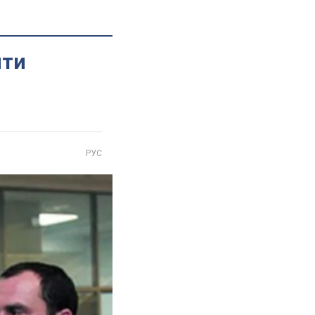
нти
РУС