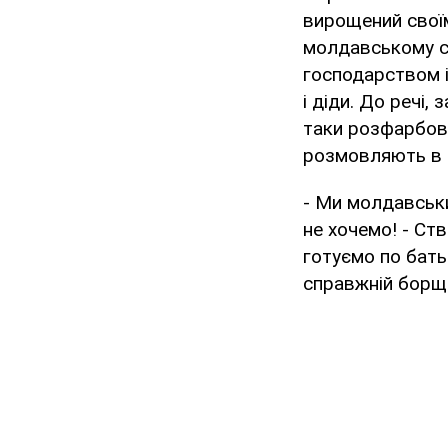
вирощений свої
молдавському с
господарством і
і діди. До речі,
таки розфарбову
розмовляють в Ми
- Ми молдавськи
не хочемо! - Ств
готуємо по бать
справжній борщ