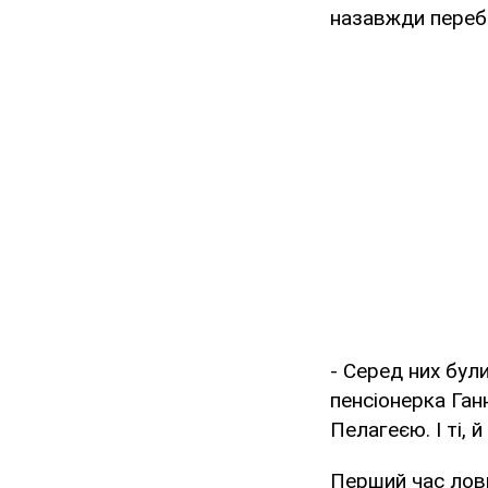
назавжди переб
- Серед них бул
пенсіонерка Ган
Пелагеєю. І ті, 
Перший час ловц