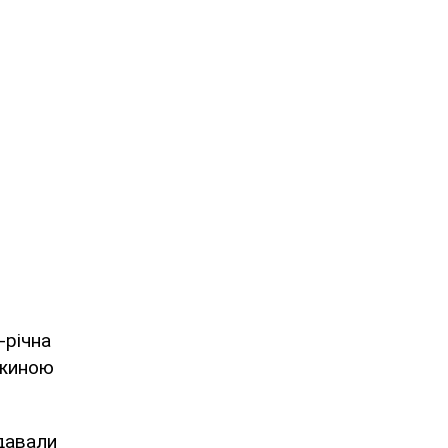
-річна
ужиною
давали