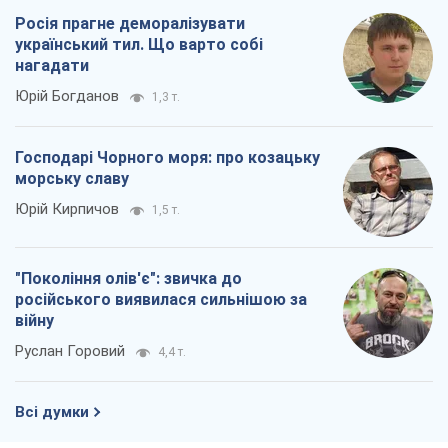
Росія прагне деморалізувати
український тил. Що варто собі
нагадати
Юрій Богданов
1,3 т.
Господарі Чорного моря: про козацьку
морську славу
Юрій Кирпичов
1,5 т.
"Покоління олів'є": звичка до
російського виявилася сильнішою за
війну
Руслан Горовий
4,4 т.
Всі думки