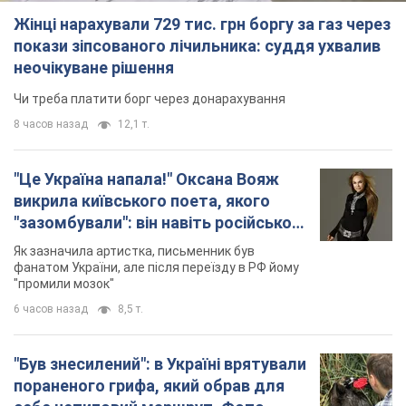
Жінці нарахували 729 тис. грн боргу за газ через
покази зіпсованого лічильника: суддя ухвалив
неочікуване рішення
Чи треба платити борг через донарахування
8 часов назад
12,1 т.
"Це Україна напала!" Оксана Вояж
викрила київського поета, якого
"зазомбували": він навіть російської
не знав, а тепер хоче геноциду
Як зазначила артистка, письменник був
українців
фанатом України, але після переїзду в РФ йому
"промили мозок"
6 часов назад
8,5 т.
"Був знесилений": в Україні врятували
пораненого грифа, який обрав для