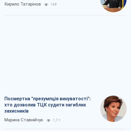
Кирило Татарінов
168
Посмертна "презумпція винуватості":
хто дозволив ТЦК судити загиблих
захисників
Марина Ставнійчук
1,7 т.