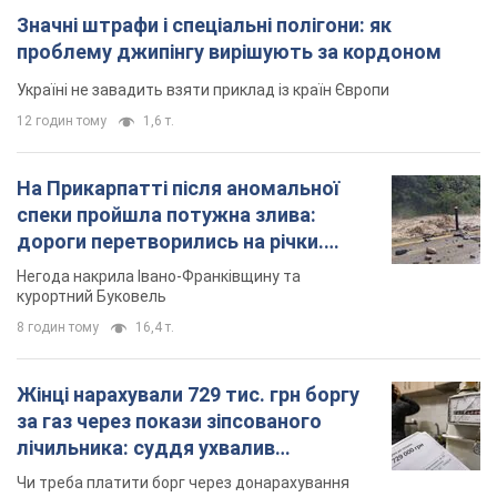
Значні штрафи і спеціальні полігони: як
проблему джипінгу вирішують за кордоном
Україні не завадить взяти приклад із країн Європи
12 годин тому
1,6 т.
На Прикарпатті після аномальної
спеки пройшла потужна злива:
дороги перетворились на річки.
Відео
Негода накрила Івано-Франківщину та
курортний Буковель
8 годин тому
16,4 т.
Жінці нарахували 729 тис. грн боргу
за газ через покази зіпсованого
лічильника: суддя ухвалив
неочікуване рішення
Чи треба платити борг через донарахування