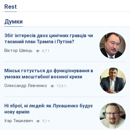
Rest
Думки
Збіг інтересів двох цинічних гравців чи
таємний план Трампа і Путіна?
Віктор Швець
6,7 т.
Мінськ готується до функціонування в
умовах масштабної воєнної кризи
Олександр Левченко
12,6 т.
Ні зброї, ні людей: як Лукашенко будує
нову армію
Ігар Тишкевич
9,1 т.