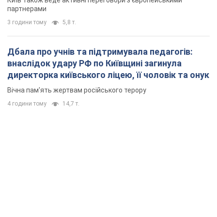
Київ також веде активні переговори з європейськими
партнерами
3 години тому
5,8 т.
Дбала про учнів та підтримувала педагогів:
внаслідок удару РФ по Київщині загинула
директорка київського ліцею, її чоловік та онук
Вічна пам'ять жертвам російського терору
4 години тому
14,7 т.