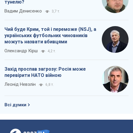
тунелю?
Вадим Денисенко
3,7 т.
Чий буде Крим, той і переможе (NSJ), а
українських футбольних чиновників
можуть назвати вбивцями
Олександр Кірш
4,2 т.
Захід проспав загрозу: Росія може
перевірити НАТО війною
Леонід Невзлін
6,8 т.
Всі думки