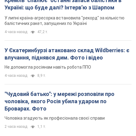
Кремль "спалює" останні запаси балістики в
Україні: що буде далі? Інтерв’ю з Шарпом
У липні країна-агресорка встановила "рекорд" за кількістю
балістичних ракет, запущених по Україні
4 часа назад
47,2 т.
У Єкатеринбурзі атаковано склад Wildberries: є
влучання, піднявся дим. Фото і відео
Не допомогла росіянам навіть робота ППО
4 часа назад
8,9 т.
"Чудовий батько": у мережі розповіли про
чоловіка, якого Росія убила ударом по
Броварах. Фото
Чоловіка згадують як професіонала своєї справи
2 часа назад
1,1 т.