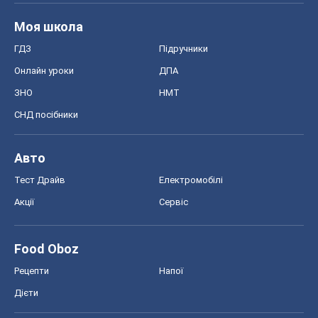
Моя школа
ГДЗ
Підручники
Онлайн уроки
ДПА
ЗНО
НМТ
СНД посібники
Авто
Тест Драйв
Електромобілі
Акції
Сервіс
Food Oboz
Рецепти
Напої
Дієти