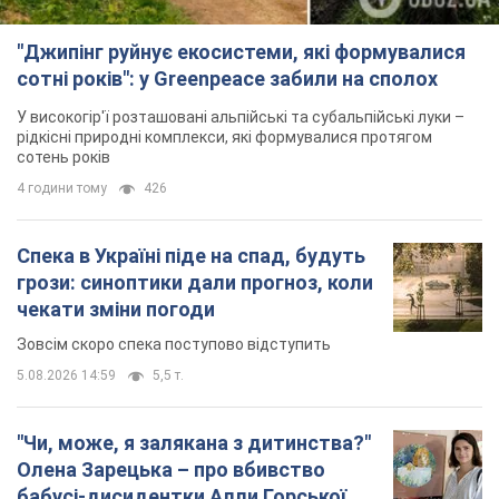
"Джипінг руйнує екосистеми, які формувалися
сотні років": у Greenpeace забили на сполох
У високогір'ї розташовані альпійські та субальпійські луки –
рідкісні природні комплекси, які формувалися протягом
сотень років
4 години тому
426
Спека в Україні піде на спад, будуть
грози: синоптики дали прогноз, коли
чекати зміни погоди
Зовсім скоро спека поступово відступить
5.08.2026 14:59
5,5 т.
"Чи, може, я залякана з дитинства?"
Олена Зарецька – про вбивство
бабусі-дисидентки Алли Горської,