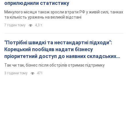
оприлюднили статистику
Минулого місяця також зросли втрати РФ у живій силі, танках
та кількість уражень на великій відстані
7 годин тому
4,3 т.
"Потрібні швидкі та нестандартні підходи":
Корецький пообіцяв надати бізнесу
пріоритетний доступ до наявних складських
приміщень
Так чи так, бізнес після обстрілів отримає підтримку
3 години тому
471