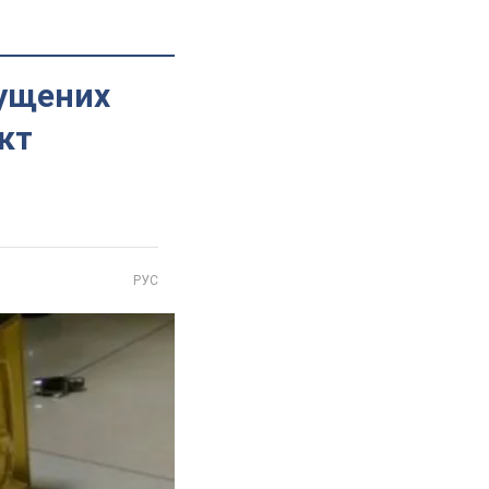
пущених
кт
РУС