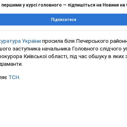
 першими у курсі головного — підпишіться на Новини на
Підписатися
уратура України
просила біля Печерського районн
шого заступника начальника Головного слідчого у
рокурора Київської області, під час обшуку в яких
діаманти.
ляє
ТСН.