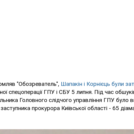
омляв "Обозреватель",
Шапакін і Корнієць були за
ної спецоперації ГПУ і СБУ 5 липня. Під час обшук
льника Головного слідчого управління ГПУ було 
у заступника прокурора Київської області - 65 діам