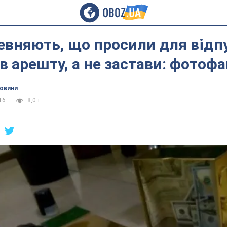
певняють, що просили для від
в арешту, а не застави: фотофа
новини
16
8,0 т.