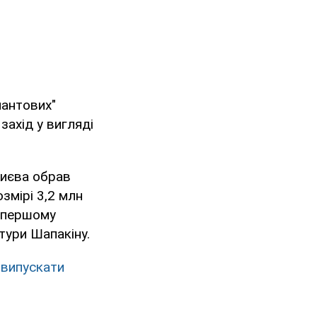
мантових"
захід у вигляді
Києва обрав
змірі 3,2 млн
а першому
тури Шапакіну.
 випускати