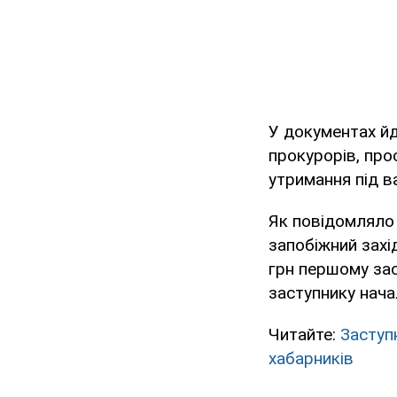
У документах йд
прокурорів, про
утримання під в
Як повідомляло 
запобіжний захі
грн першому зас
заступнику нача
Читайте:
Заступ
хабарників