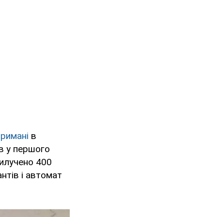
тримані
в
ів у першого
вилучено 400
антів і автомат