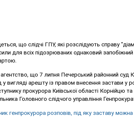
еться, що слідчі ГПУ, які розслідують справу "діа
сили для всіх підозрюваних однаковий запобіжний 
артою.
агентство, що 7 липня Печерський районний суд 
д у вигляді арешту із правом внесення застави у ро
тупнику прокурора Київської області Корнійцю т
льника Головного слідчого управління Генпрокура
ник генпрокурора розповів, під яку заставу можна