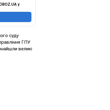
 OBOZ.UA у
ого суду
правління ГПУ
 знайшли великі