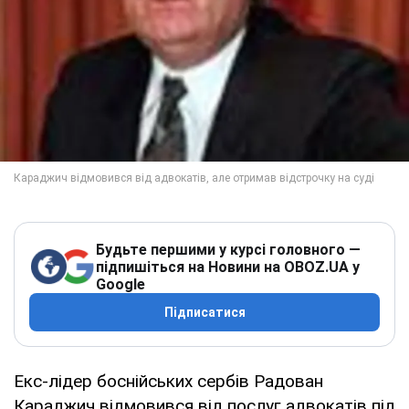
Будьте першими у курсі головного —
підпишіться на Новини на OBOZ.UA у
Google
Підписатися
Екс-лідер боснійських сербів Радован
Караджич відмовився від послуг адвокатів під