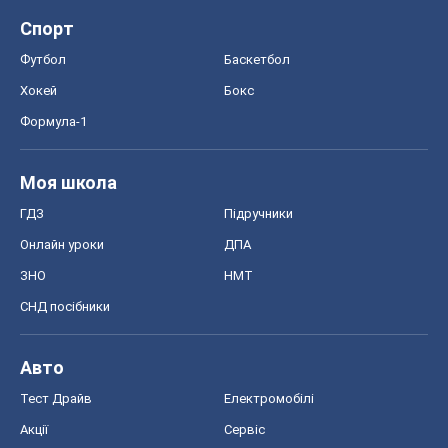
Спорт
Футбол
Баскетбол
Хокей
Бокс
Формула-1
Моя школа
ГДЗ
Підручники
Онлайн уроки
ДПА
ЗНО
НМТ
СНД посібники
Авто
Тест Драйв
Електромобілі
Акції
Сервіс