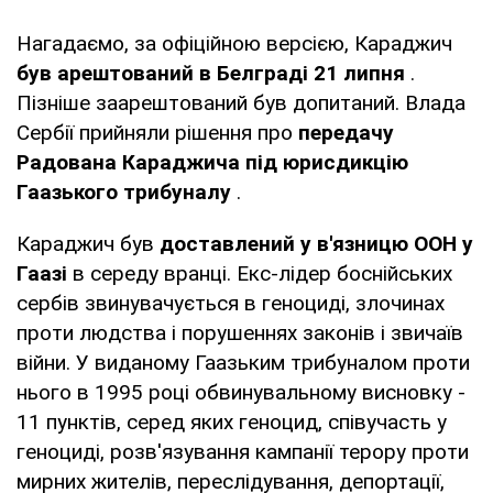
Нагадаємо, за офіційною версією, Караджич
був арештований в Белграді 21 липня
.
Пізніше заарештований був допитаний. Влада
Сербії прийняли рішення про
передачу
Радована Караджича під юрисдикцію
Гаазького трибуналу
.
Караджич був
доставлений у в'язницю ООН у
Гаазі
в середу вранці. Екс-лідер боснійських
сербів звинувачується в геноциді, злочинах
проти людства і порушеннях законів і звичаїв
війни. У виданому Гаазьким трибуналом проти
нього в 1995 році обвинувальному висновку -
11 пунктів, серед яких геноцид, співучасть у
геноциді, розв'язування кампанії терору проти
мирних жителів, переслідування, депортації,