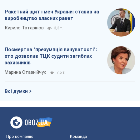
Ракетний щит і меч України: ставка на
виробництво власних ракет
Кирило Татарінов
3,3 т.
Посмертна "презумпція винуватості":
хто дозволив ТЦК судити загиблих
захисників
Марина Ставнійчук
7,5 т.
Всі думки
Про компанію
Команда