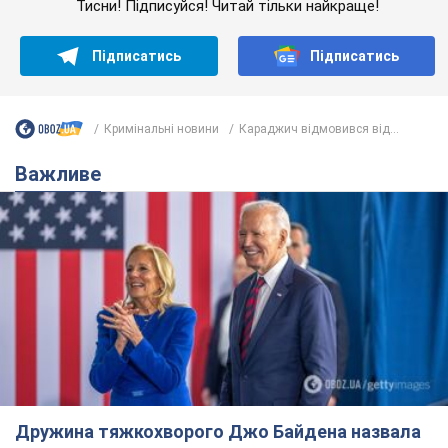
Тисни! Підписуйся! Читай тільки найкраще!
Підписатись
Підписатись
Кримінальні новини
Караджич відмовився від...
Важливе
Дружина тяжкохворого Джо Байдена назвала