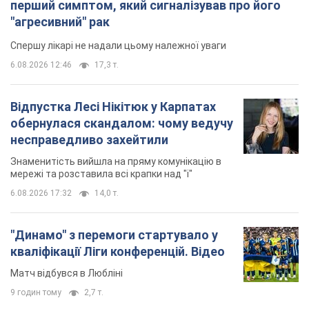
перший симптом, який сигналізував про його
"агресивний" рак
Спершу лікарі не надали цьому належної уваги
6.08.2026 12:46
17,3 т.
Відпустка Лесі Нікітюк у Карпатах
обернулася скандалом: чому ведучу
несправедливо захейтили
Знаменитість вийшла на пряму комунікацію в
мережі та розставила всі крапки над "і"
6.08.2026 17:32
14,0 т.
"Динамо" з перемоги стартувало у
кваліфікації Ліги конференцій. Відео
Матч відбувся в Любліні
9 годин тому
2,7 т.