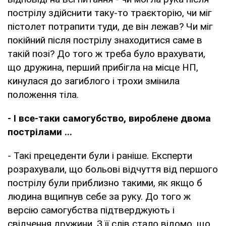
пострілу здійснити таку-то траєкторію, чи міг
пістолет потрапити туди, де він лежав? Чи міг
покійний після пострілу знаходитися саме в
такій позі? До того ж треба було врахувати,
що дружина, перший прибігла на місце НП,
кинулася до загиблого і трохи змінила
положення тіла.
- І все-таки самогубство, вироблене двома
пострілами ...
- Такі прецеденти були і раніше. Експерти
розрахували, що больові відчуття від першого
пострілу були приблизно такими, як якщо б
людина вщипнув себе за руку. До того ж
версію самогубства підтверджують і
свідчення дружини. З її слів стало відомо, що