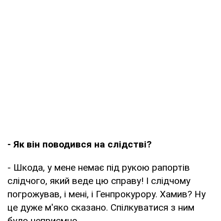
- Як він поводився на слідстві?
- Шкода, у мене немає під рукою рапортів
слідчого, який веде цю справу! І слідчому
погрожував, і мені, і Генпрокурору. Хамив? Ну
це дуже м'яко сказано. Спілкуватися з ним
було неприємно.