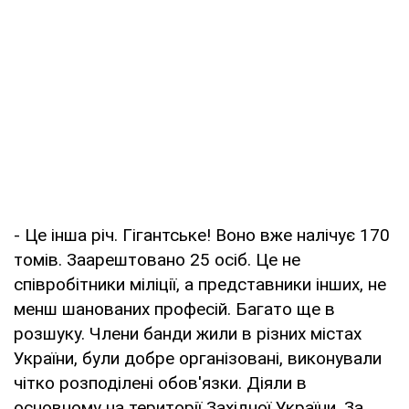
- Це інша річ. Гігантське! Воно вже налічує 170
томів. Заарештовано 25 осіб. Це не
співробітники міліції, а представники інших, не
менш шанованих професій. Багато ще в
розшуку. Члени банди жили в різних містах
України, були добре організовані, виконували
чітко розподілені обов'язки. Діяли в
основному на території Західної України. За