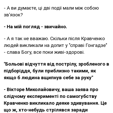
- А ви думаєте, ці дві події мали між собою
зв'язок?
- На мій погляд - звичайно.
- А я так не вважаю. Скільки після Кравченко
людей викликали на допит у "справі Гонгадзе"
- слава Богу, все поки живі-здорові.
"Больові відчуття від пострілу, зробленого в
підборіддя, були приблизно такими, як
якщо б людина вщипнув себе за руку"
- Вікторе Миколайовичу, ваша заява про
слідчому експерименті по самогубству
Кравченко викликало деяке здивування. Це
що ж, хто-небудь стрілявся заради