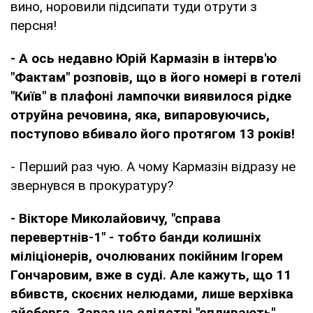
вино, норовили підсипати туди отрути з
персня!
- А ось недавно Юрій Кармазін в інтерв'ю
"Фактам" розповів, що в його номері в готелі
"Київ" в плафоні лампочки виявилося рідке
отруйна речовина, яка, випаровуючись,
поступово вбивало його протягом 13 років!
- Перший раз чую. А чому Кармазін відразу не
звернувся в прокуратуру?
- Вікторе Миколайовичу, "справа
перевертнів-1" - тобто банди колишніх
міліціонерів, очолюваних покійним Ігорем
Гончаровим, вже в суді. Але кажуть, що 11
вбивств, скоєних нелюдами, лише верхівка
айсберга. Зараз на слідстві "спливають"