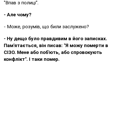
"Впав з полиці".
- Але чому?
- Може, розумів, що били заслужено?
- Ну дещо було правдивим в його записках.
Пам'ятається, він писав: "Я можу померти в
СІЗО. Мене або поб'ють, або спровокують
конфлікт". І таки помер.