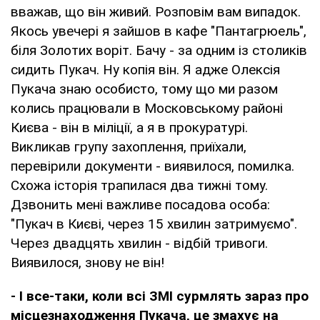
вважав, що він живий. Розповім вам випадок.
Якось увечері я зайшов в кафе "Пантагрюель",
біля Золотих воріт. Бачу - за одним із столиків
сидить Пукач. Ну копія він. Я адже Олексія
Пукача знаю особисто, тому що ми разом
колись працювали в Московському районі
Києва - він в міліції, а я в прокуратурі.
Викликав групу захоплення, приїхали,
перевірили документи - виявилося, помилка.
Схожа історія трапилася два тижні тому.
Дзвонить мені важливе посадова особа:
"Пукач в Києві, через 15 хвилин затримуємо".
Через двадцять хвилин - відбій тривоги.
Виявилося, знову не він!
- І все-таки, коли всі ЗМІ сурмлять зараз про
місцезнаходження Пукача, це змахує на