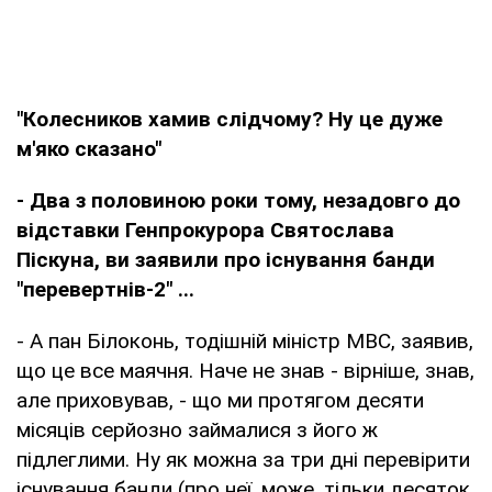
"Колесников хамив слідчому? Ну це дуже
м'яко сказано"
- Два з половиною роки тому, незадовго до
відставки Генпрокурора Святослава
Піскуна, ви заявили про існування банди
"перевертнів-2" ...
- А пан Білоконь, тодішній міністр МВС, заявив,
що це все маячня. Наче не знав - вірніше, знав,
але приховував, - що ми протягом десяти
місяців серйозно займалися з його ж
підлеглими. Ну як можна за три дні перевірити
існування банди (про неї, може, тільки десяток