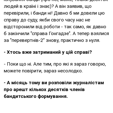
людей в країні і знає)? А він заявив, що
перевірили, і банди ні! Давно б ми довели цю
справу до суду, якби свого часу нас не
відсторонили від роботи - так само, як давно
б закінчили "справа Гонгадзе". А тепер взялися
за "перевертнів-2" знову, практично з нуля.
- Хтось вже затриманий у цій справі?
- Поки що ні. Але тим, про які я зараз говорю,
можете повірити, зараз несолодко.
- А місяць тому ви розповіли журналістам
про арешт кількох десятків членів
бандитського формування.