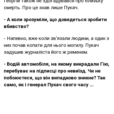
Георгій також не здогадувався про близьку
смерть. Про це знав лише Пукач.
- А коли зрозуміли, що доведеться зробити
вбивство?
- Напевно, вже коли зв'язали людини, а один з
них почав копати для нього могилу. Пукач
задушив журналіста його ж ременем.
- Водій автомобіля, на якому викрадали Гію,
перебуває на підписці про невиїзд. Чи не
побоюєтеся, що він випадково зникне? Так
само, як і генерал Пукач свого часу ...