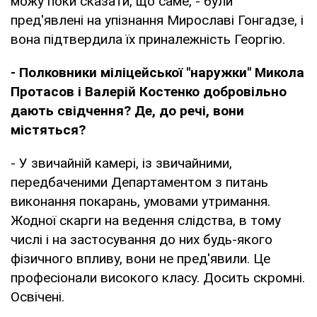
можу поки сказати, що саме, - були
пред'явлені на упізнання Мирославі Гонгадзе, і
вона підтвердила їх приналежність Георгію.
- Полковники міліцейської "наружки" Микола
Протасов і Валерій Костенко добровільно
дають свідчення? Де, до речі, вони
містяться?
- У звичайній камері, із звичайними,
передбаченими Департаментом з питань
виконання покарань, умовами утримання.
Жодної скарги на ведення слідства, в тому
числі і на застосування до них будь-якого
фізичного впливу, вони не пред'явили. Це
професіонали високого класу. Досить скромні.
Освічені.