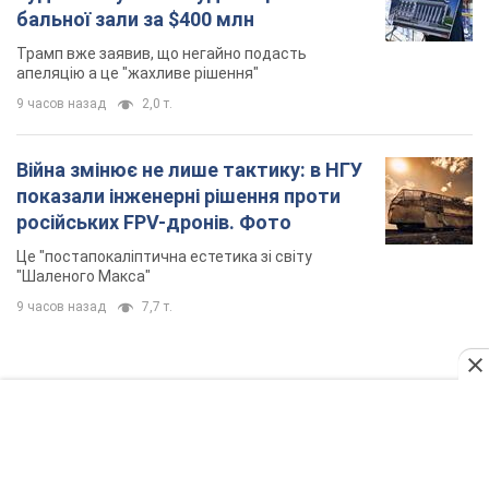
бальної зали за $400 млн
Трамп вже заявив, що негайно подасть
апеляцію а це "жахливе рішення"
9 часов назад
2,0 т.
Війна змінює не лише тактику: в НГУ
показали інженерні рішення проти
російських FPV-дронів. Фото
Це "постапокаліптична естетика зі світу
"Шаленого Макса"
9 часов назад
7,7 т.