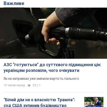
Важливе
АЗС "готуються" до суттєвого підвищення цін:
українцям розповіли, чого очікувати
Як на заправках уже змінили вартість пального
10 часов назад
23,1 т.
"Білий дім не є власністю Трампа":
суд США зупинив будівництво