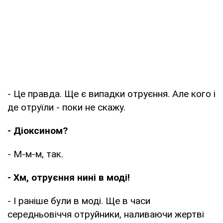
- Це правда. Ще є випадки отруєння. Але кого і
де отруїли - поки не скажу.
- Діоксином?
- М-м-м, так.
- Хм, отруєння нині в моді!
- І раніше були в моді. Ще в часи
середньовіччя отруйники, наливаючи жертві