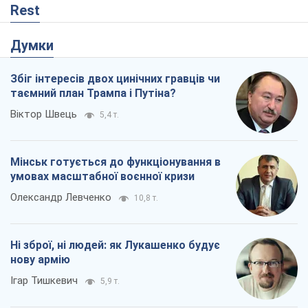
Rest
Думки
Збіг інтересів двох цинічних гравців чи
таємний план Трампа і Путіна?
Віктор Швець
5,4 т.
Мінськ готується до функціонування в
умовах масштабної воєнної кризи
Олександр Левченко
10,8 т.
Ні зброї, ні людей: як Лукашенко будує
нову армію
Ігар Тишкевич
5,9 т.