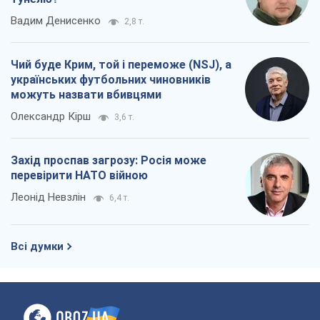
Вадим Денисенко
2,8 т.
Чий буде Крим, той і переможе (NSJ), а
українських футбольних чиновників
можуть назвати вбивцями
Олександр Кірш
3,6 т.
Захід проспав загрозу: Росія може
перевірити НАТО війною
Леонід Невзлін
6,4 т.
Всі думки