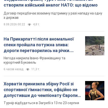
створили азійський аналог НАТО: що відомо
Договір передбачає взаємну підтримку у разі нападу на одну
з держав
8.08.2026 00:22
4,8 т.
На Прикарпатті після аномальної
спеки пройшла потужна злива:
дороги перетворились на річки.
Відео
Негода накрила Івано-Франківщину та
курортний Буковель
6 часов назад
11,3 т.
Хорватія принизила збірну Росії зі
спортивної гімнастики, офіційно не
допустивши до чемпіонату Європи
основних спортсменів
Турнір відбудеться в Загребі з 13 по 23 серпня