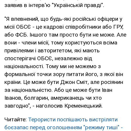
заявив в інтерв'ю "Українській правді".
"Я впевнений, що будь-які російські офіцери у
місії ОБСЄ - це кадрові співробітники або ГРУ,
або ФСБ. Іншого там просто бути не може. Але
вони - члени місії, тому користуються всіма
привілеями і авторитетом, які мають
спостерігачі ОБСЄ, незалежно від
національності. Тому ми не можемо з
формальної точки зору питати його, з якої він
країни. Це може бути Джон Сміт, але росіянин
за національністю. Або це може бути Іван
Іванов, болгарин, американець чи хто
завгодно", - наголосив Кременецький.
Читайте:
Терористи поспішають вистріляти
боєзапас перед оголошенням "режиму тиші" -