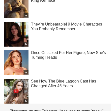
Підпишись на наш Telegram. Надсилаємо лише "гарячі"