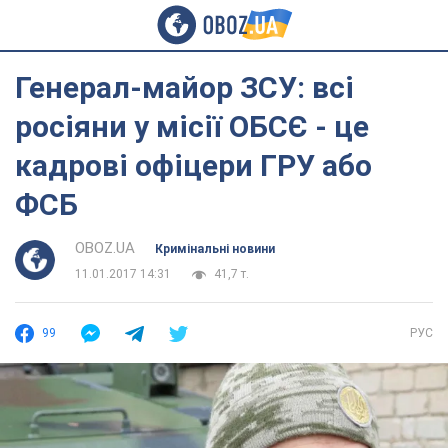
Генерал-майор ЗСУ: всі
росіяни у місії ОБСЄ - це
кадрові офіцери ГРУ або
ФСБ
OBOZ.UA
Кримінальні новини
11.01.2017 14:31
41,7 т.
99
РУС