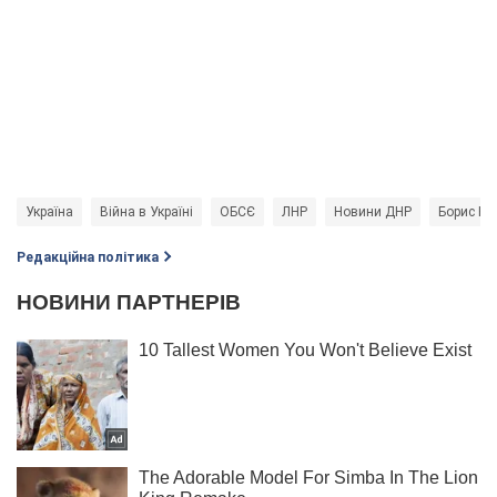
Україна
Війна в Україні
ОБСЄ
ЛНР
Новини ДНР
Борис Кр
Редакційна політика