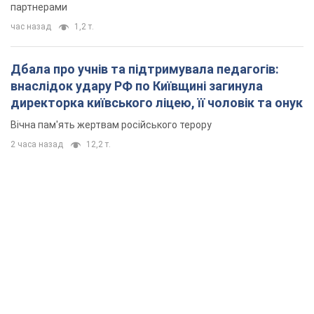
партнерами
час назад
1,2 т.
Дбала про учнів та підтримувала педагогів:
внаслідок удару РФ по Київщині загинула
директорка київського ліцею, її чоловік та онук
Вічна пам'ять жертвам російського терору
2 часа назад
12,2 т.