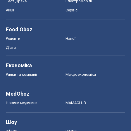
Тест Драйв
Електромобілі
Акції
Сервіс
Food Oboz
Рецепти
Напої
Дієти
Економіка
Ринки та компанії
Макроекономіка
MedOboz
Новини медицини
MAMACLUB
Шоу