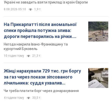
Україні не завадить взяти приклад із країн Європи
8.08.2026 05:10
1,9 т.
На Прикарпатті після аномальної
спеки пройшла потужна злива:
дороги перетворились на річки.
Відео
Негода накрила Івано-Франківщину та
курортний Буковель
10 годин тому
21,3 т.
Жінці нарахували 729 тис. грн боргу
за газ через покази зіпсованого
лічильника: суддя ухвалив
неочікуване рішення
Чи треба платити борг через донарахування
4 години тому
30,5 т.