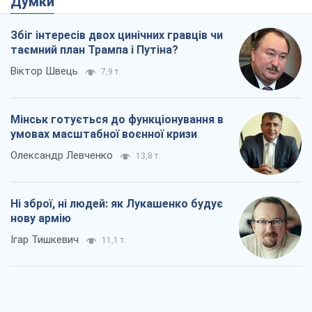
Думки
Збіг інтересів двох цинічних гравців чи
таємний план Трампа і Путіна?
Віктор Швець
7,9 т.
Мінськ готується до функціонування в
умовах масштабної воєнної кризи
Олександр Левченко
13,8 т.
Ні зброї, ні людей: як Лукашенко будує
нову армію
Ігар Тишкевич
11,1 т.