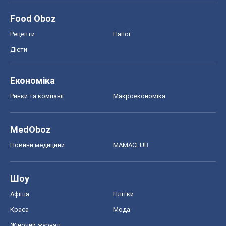
Food Oboz
Рецепти
Напої
Дієти
Економіка
Ринки та компанії
Макроекономіка
MedOboz
Новини медицини
MAMACLUB
Шоу
Афіша
Плітки
Краса
Мода
Жіночий журнал