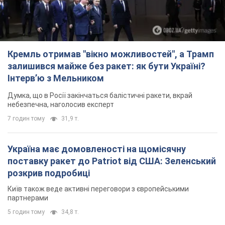
Кремль отримав "вікно можливостей", а Трамп
залишився майже без ракет: як бути Україні?
Інтерв’ю з Мельником
Думка, що в Росії закінчаться балістичні ракети, вкрай
небезпечна, наголосив експерт
7 годин тому
31,9 т.
Україна має домовленості на щомісячну
поставку ракет до Patriot від США: Зеленський
розкрив подробиці
Київ також веде активні переговори з європейськими
партнерами
5 годин тому
34,8 т.