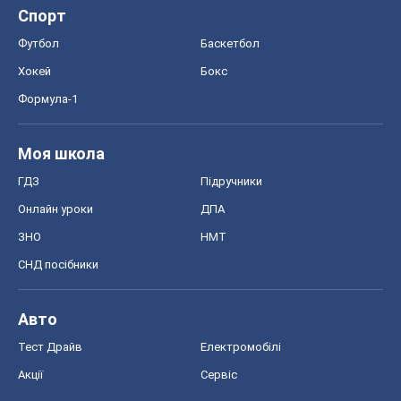
Спорт
Футбол
Баскетбол
Хокей
Бокс
Формула-1
Моя школа
ГДЗ
Підручники
Онлайн уроки
ДПА
ЗНО
НМТ
СНД посібники
Авто
Тест Драйв
Електромобілі
Акції
Сервіс