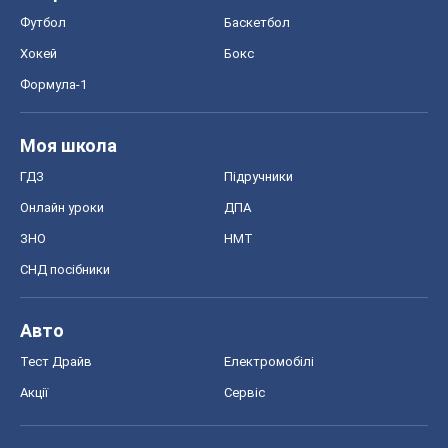
Футбол
Баскетбол
Хокей
Бокс
Формула-1
Моя школа
ГДЗ
Підручники
Онлайн уроки
ДПА
ЗНО
НМТ
СНД посібники
Авто
Тест Драйв
Електромобілі
Акції
Сервіс