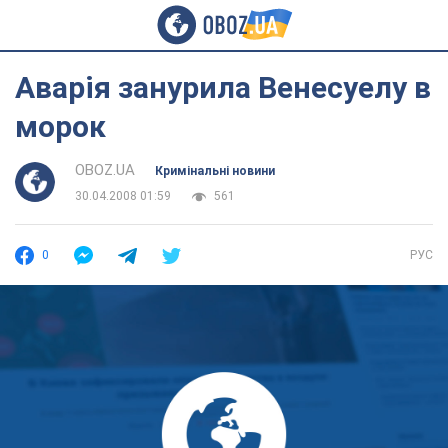
Аварія занурила Венесуелу в
морок
OBOZ.UA
Кримінальні новини
30.04.2008 01:59
561
0
РУС