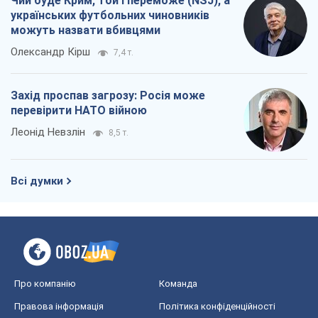
Чий буде Крим, той і переможе (NSJ), а
українських футбольних чиновників
можуть назвати вбивцями
Олександр Кірш
7,4 т.
Захід проспав загрозу: Росія може
перевірити НАТО війною
Леонід Невзлін
8,5 т.
Всі думки
Про компанію
Команда
Правова інформація
Політика конфіденційності