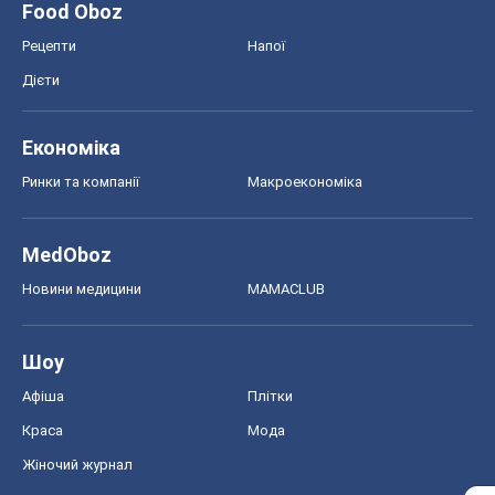
Food Oboz
Рецепти
Напої
Дієти
Економіка
Ринки та компанії
Макроекономіка
MedOboz
Новини медицини
MAMACLUB
Шоу
Афіша
Плітки
Краса
Мода
Жіночий журнал