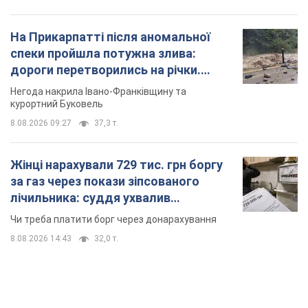
На Прикарпатті після аномальної
спеки пройшла потужна злива:
дороги перетворились на річки.
Відео
Негода накрила Івано-Франківщину та
курортний Буковель
8.08.2026 09:27
37,3 т.
Жінці нарахували 729 тис. грн боргу
за газ через покази зіпсованого
лічильника: суддя ухвалив
неочікуване рішення
Чи треба платити борг через донарахування
8.08.2026 14:43
32,0 т.