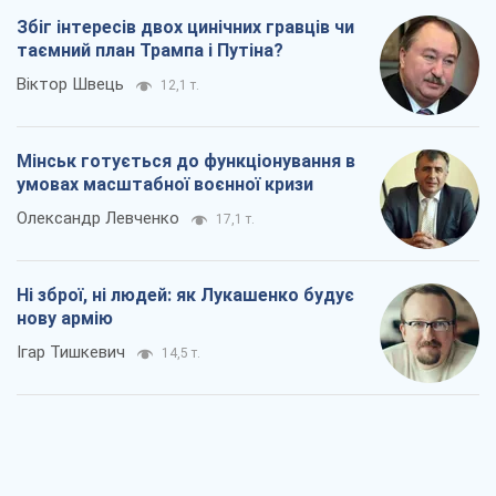
Збіг інтересів двох цинічних гравців чи
таємний план Трампа і Путіна?
Віктор Швець
12,1 т.
Мінськ готується до функціонування в
умовах масштабної воєнної кризи
Олександр Левченко
17,1 т.
Ні зброї, ні людей: як Лукашенко будує
нову армію
Ігар Тишкевич
14,5 т.