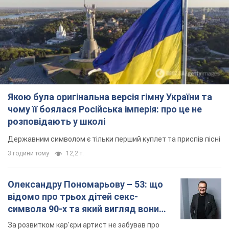
Якою була оригінальна версія гімну України та
чому її боялася Російська імперія: про це не
розповідають у школі
Державним символом є тільки перший куплет та приспів пісні
3 години тому
12,2 т.
Олександру Пономарьову – 53: що
відомо про трьох дітей секс-
символа 90-х та який вигляд вони
мають
За розвитком кар'єри артист не забував про