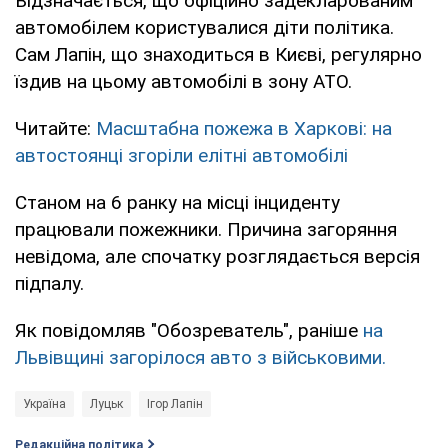
Відзначається, що офіційно задекларованим
автомобілем користувалися діти політика.
Сам Лапін, що знаходиться в Києві, регулярно
їздив на цьому автомобілі в зону АТО.
Читайте:
Масштабна пожежа в Харкові: на
автостоянці згоріли елітні автомобілі
Станом на 6 ранку на місці інциденту
працювали пожежники. Причина загоряння
невідома, але спочатку розглядається версія
підпалу.
Як повідомляв "Обозреватель", раніше
на
Львівщині загорілося авто з військовими.
Україна
Луцьк
Ігор Лапін
Редакційна політика