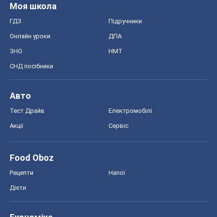
Моя школа
ГДЗ
Підручники
Онлайн уроки
ДПА
ЗНО
НМТ
СНД посібники
Авто
Тест Драйв
Електромобілі
Акції
Сервіс
Food Oboz
Рецепти
Напої
Дієти