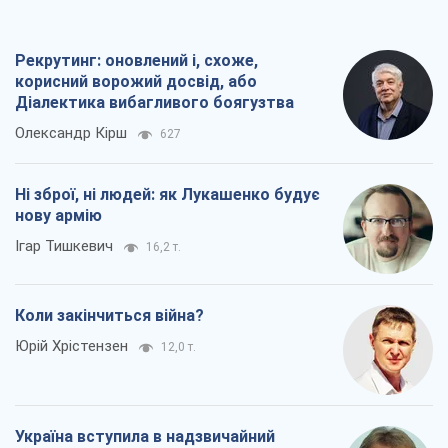
Рекрутинг: оновлений і, схоже,
корисний ворожий досвід, або
Діалектика вибагливого боягузтва
Олександр Кірш
627
Ні зброї, ні людей: як Лукашенко будує
нову армію
Ігар Тишкевич
16,2 т.
Коли закінчиться війна?
Юрій Хрістензен
12,0 т.
Україна вступила в надзвичайний