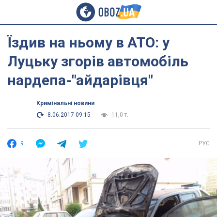
Їздив на ньому в АТО: у
Луцьку згорів автомобіль
нардепа-"айдарівця"
Кримінальні новини
8.06.2017 09:15
11,0 т.
9
РУС