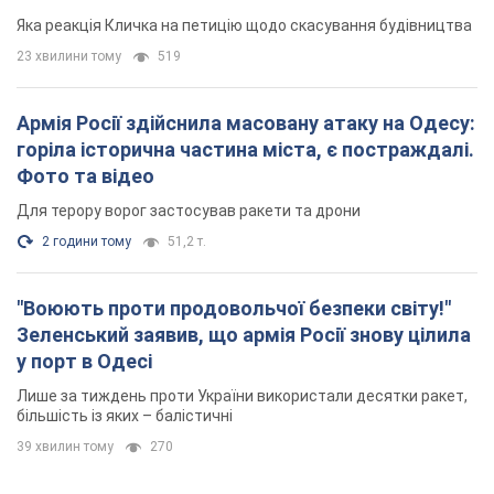
"московського вірянина"
Яка реакція Кличка на петицію щодо скасування будівництва
23 хвилини тому
519
Армія Росії здійснила масовану атаку на Одесу:
горіла історична частина міста, є постраждалі.
Фото та відео
Для терору ворог застосував ракети та дрони
2 години тому
51,2 т.
"Воюють проти продовольчої безпеки світу!"
Зеленський заявив, що армія Росії знову цілила
у порт в Одесі
Лише за тиждень проти України використали десятки ракет,
більшість із яких – балістичні
39 хвилин тому
270