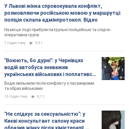
У Львові жінка спровокувала конфлікт,
розмовляючи російською мовою у маршрутці:
поліція склала адмінпротокол. Відео
На місце події прибули патрульні поліцейські та слідчо-
оперативна група
7 годин тому
9,9 т.
"Воюють, бо дурні": у Чернівцях
водій автобуса зневажив
українських військових і поплатився.
Відео
Водія звільнили після конфлікту з пасажирами
та образ військових
10 годин тому
8,7 т.
"Не слідкує за сексуальністю": у
Києві консультант салону краси
образив жінку після хімієтерапії,