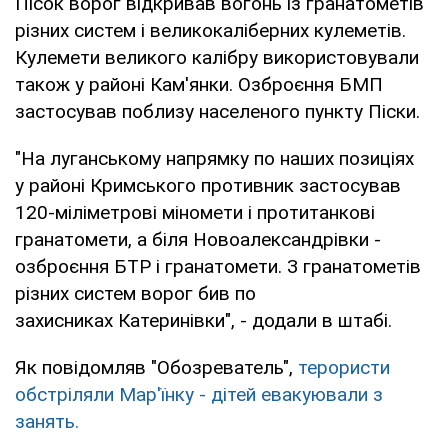
Пісок ворог відкривав вогонь із гранатометів
різних систем і великокаліберних кулеметів.
Кулемети великого калібру використовували
також у районі Кам'янки. Озброєння БМП
застосував поблизу населеного пункту Піски.
"На луганському напрямку по наших позиціях
у районі Кримського противник застосував
120-міліметрові міномети і протитанкові
гранатомети, а біля Новоалександрівки -
озброєння БТР і гранатомети. З гранатометів
різних систем ворог бив по
захисниках Катеринівки", - додали в штабі.
Як повідомляв "Обозреватель",
терористи
обстріляли Мар'їнку - дітей евакуювали з
занять.