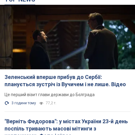
Зеленський вперше прибув до Сербії:
планується зустріч із Вучичем і не лише. Відео
Це перший візит глави держави до Бєлграда
3 години тому
77,2 т.
"Верніть Федорова": у містах України 23-й день
поспіль тривають масові мітинги з