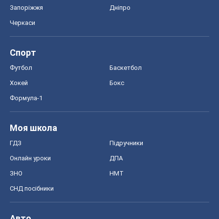
Запоріжжя
Дніпро
Черкаси
Спорт
Футбол
Баскетбол
Хокей
Бокс
Формула-1
Моя школа
ГДЗ
Підручники
Онлайн уроки
ДПА
ЗНО
НМТ
СНД посібники
Авто