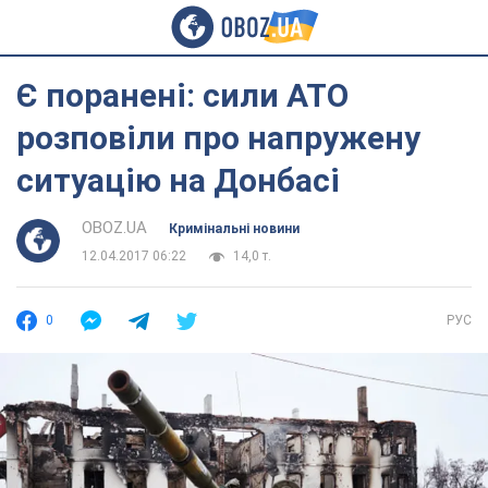
Є поранені: сили АТО
розповіли про напружену
ситуацію на Донбасі
OBOZ.UA
Кримінальні новини
12.04.2017 06:22
14,0 т.
0
РУС