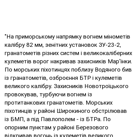
"На приморському напрямку вогнем мінометів
калібру 82 мм, зенітних установок ЗУ-23-2,
гранатометів різних систем і великокаліберних
кулеметів ворог накривав захисників Мар'їнки.
По морських піхотинцях поблизу Водяного бив
із гранатометів, озброєння БТР і кулеметів
великого калібру. Захисників Новотроїцького
провокував, турбуючи вогнем із
протитанкових гранатометів. Морських
піхотинців у районі Широкиного обстрілював
із БМП, а під Павлополем - із БТРа. По
опорним пунктам у районі Березового
відкривав вогонь із кулеметів великого