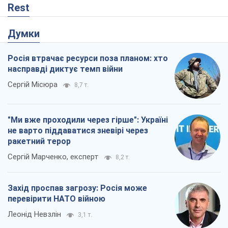
Rest
Думки
Росія втрачає ресурси поза планом: хто
насправді диктує темп війни
Сергій Місюра
8,7 т.
"Ми вже проходили через гірше": Україні
не варто піддаватися зневірі через
ракетний терор
Сергій Марченко, експерт
8,2 т.
Захід проспав загрозу: Росія може
перевірити НАТО війною
Леонід Невзлін
3,1 т.