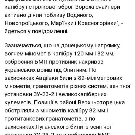
калібру і стрілкової зброї. Ворожі снайпери
активно діяли поблизу Водяного,
Новотроїцького, Мар'їнки і Красногорівки", -
йдеться у повідомленні.
Зазначається, що на донецькому напрямку,
вогнем мінометів калібру 120 мм і 82 мм,
озброєння БМП противник накривав
українських воїнів під Опитним. По
захисниках Авдіївки били з 82-міліметрових
мінометів, гранатометів різних систем, зенітної
установки ЗУ-23-2 і великокаліберних
кулеметів. Позиції в районі Верхньоторецька
обстріляли з мінометів калібру 82 мм і
протитанкових гранатометів, а по
захисниках Луганського били із зенітної
установки ЗУ-23-2 та з озброєння БМП.