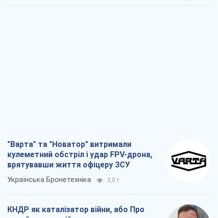
"Варта" та "Новатор" витримали
кулеметний обстріл і удар FPV-дрона,
врятувавши життя офіцеру ЗСУ
Українська Бронетехніка
3,0 т.
КНДР як каталізатор війни, або Про