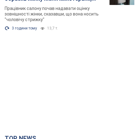
розгорівся скандал. Фото
Працівник салону почав надавати оцінку
зовнішності жінки, сказавши, що вона носить
"чоловічу стрижку"
3 години тому
13,7 т.
TOP NEWS