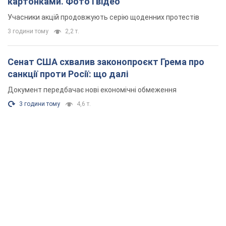
картонками. Фото і відео
Учасники акцій продовжують серію щоденних протестів
3 години тому
2,2 т.
Сенат США схвалив законопроєкт Грема про
санкції проти Росії: що далі
Документ передбачає нові економічні обмеження
3 години тому
4,6 т.