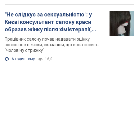
"Не слідкує за сексуальністю": у
Києві консультант салону краси
образив жінку після хімієтерапії,
розгорівся скандал. Фото
Працівник салону почав надавати оцінку
зовнішності жінки, сказавши, що вона носить
"чоловічу стрижку"
6 годин тому
16,0 т.