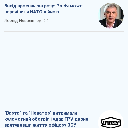
Захід проспав загрозу: Росія може
перевірити НАТО війною
Леонід Невзлін
3,2 т.
"Варта" та "Новатор" витримали
кулеметний обстріл і удар FPV-дрона,
врятувавши життя офіцеру ЗСУ