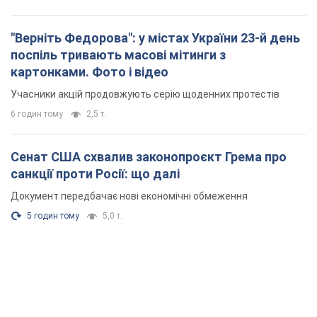
"Верніть Федорова": у містах України 23-й день
поспіль тривають масові мітинги з
картонками. Фото і відео
Учасники акцій продовжують серію щоденних протестів
6 годин тому
2,5 т.
Сенат США схвалив законопроєкт Грема про
санкції проти Росії: що далі
Документ передбачає нові економічні обмеження
5 годин тому
5,0 т.