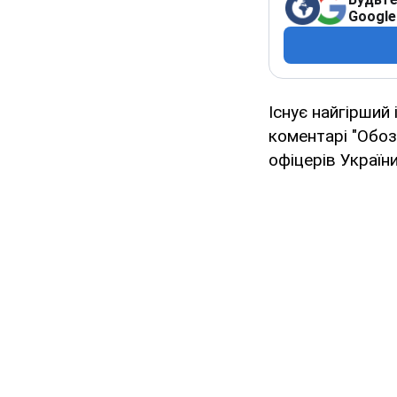
Google
Існує найгірший
коментарі "Обоз
офіцерів Україн