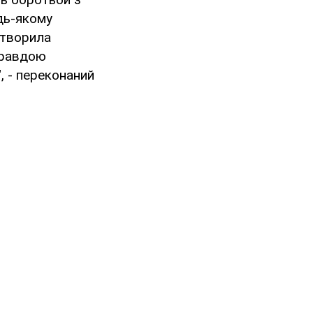
дь-якому
створила
 правдою
, - переконаний