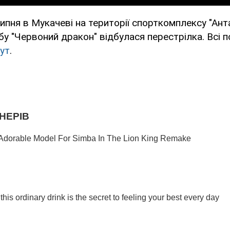
ипня в Мукачеві на території спорткомплексу "Анта
у "Червоний дракон" відбулася перестрілка. Всі п
тут
.