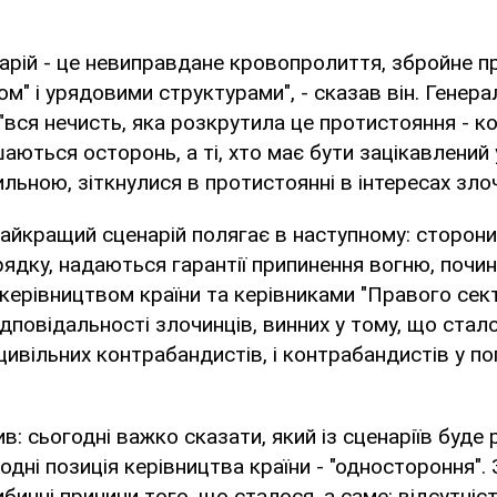
арій - це невиправдане кровопролиття, збройне п
м" і урядовими структурами", - сказав він. Генера
 "вся нечисть, яка розкрутила це протистояння - к
шаються осторонь, а ті, хто має бути зацікавлений
льною, зіткнулися в протистоянні в інтересах злоч
найкращий сценарій полягає в наступному: сторон
ядку, надаються гарантії припинення вогню, почи
керівництвом країни та керівниками "Правого секто
дповідальності злочинців, винних у тому, що сталос
ивільних контрабандистів, і контрабандистів у пог
в: сьогодні важко сказати, який із сценаріїв буде 
одні позиція керівництва країни - "одностороння".
бинні причини того, що сталося, а саме: відсутніс