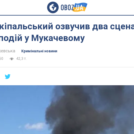
кіпальський озвучив два сцена
подій у Мукачевому
жевська
Кримінальні новини
50
42,3 т.