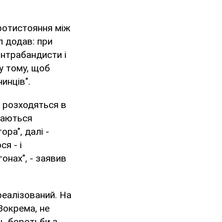
ротистояння між
л додав: при
онтрабандисти і
 у тому, щоб
инців".
и розходяться в
наються
ра", далі -
я - і
онах", - заявив
реалізований. На
 Зокрема, не
ть боротьби з