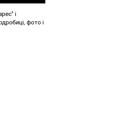
рес" і
одробиці, фото і