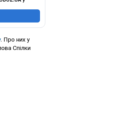
у
. Про них у
лова Спілки