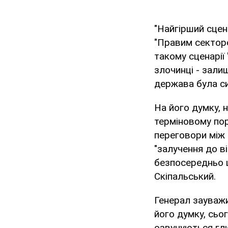
"Найгірший сцен
"Правим секторо
такому сценарії
злочинці - зали
держава була си
На його думку, 
терміновому пор
переговори між 
"залучення до ві
безпосередньо ц
Скіпальський.
Генерал зауважи
його думку, сьог
озвучуються гли