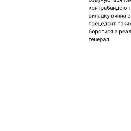
контрабандою та
випадку винна в
прецедент таких
боротися з реал
генерал.