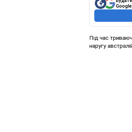
Будьте
Google
Під час триваюч
наругу австралі