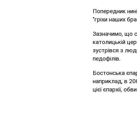
Попередник нині
"гріхи наших бр
Зазначимо, що с
католицькій цер
зустрівся з люд
педофілів.
Бостонська єпар
наприклад, в 20
цієї єпархії, об