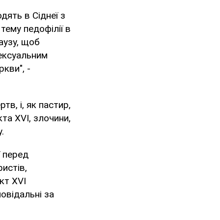
одять в Сіднеї з
тему педофілії в
аузу, щоб
сексуальним
кви", -
тв, і, як пастир,
та XVI, злочини,
.
ї перед
ристів,
кт ХVI
овідальні за