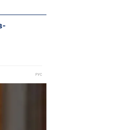
в-
РУС