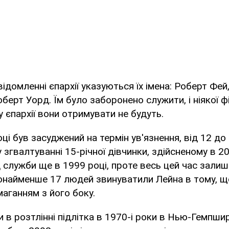
ідомленні єпархії указуються їх імена: Роберт Фей, 
оберт Уорд. Їм було заборонено служити, і ніякої ф
у єпархії вони отримувати не будуть.
оці був засуджений на термін ув'язнення, від 12 до 
 згвалтуванні 15-річної дівчинки, здійсненому в 20
д служби ще в 1999 році, проте весь цей час зали
найменше 17 людей звинуватили Лейна в тому, що
аганням з його боку.
 в розтлінні підлітка в 1970-і роки в Нью-Гемпшир