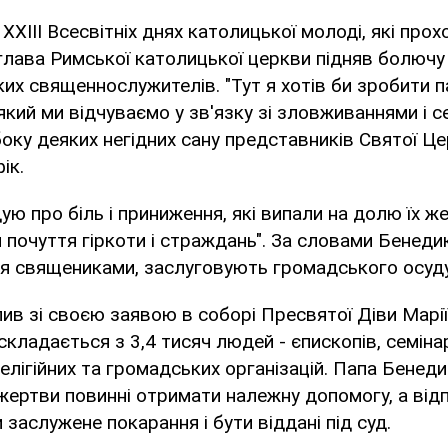
ХХIII Всесвітніх днях католицької молоді, які прох
 глава Римської католицької церкви підняв болючу 
их священнослужителів. "Тут я хотів би зробити п
який ми відчуваємо у зв'язку зі зловживаннями і 
оку деяких негідних сану представників Святої Цер
ік.
ю про біль і приниження, які випали на долю їх жер
 почуття гіркоти і страждань". За словами Бенедик
ся священиками, заслуговують громадського осуду
ив зі своєю заявою в соборі Пресвятої Діви Марі
складається з 3,4 тисяч людей - єпископів, семіна
елігійних та громадських організацій. Папа Бенеди
жертви повинні отримати належну допомогу, а відп
 заслужене покарання і бути віддані під суд.