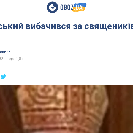
ський вибачився за священикі
в
новини
32
1,5 т.