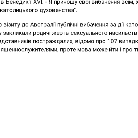
лив Бенедикт XVI. - Я приношу свої вибачення всім
католицького духовенства".
 візиту до Австралії публічні вибачення за дії кат
 закликали родичі жертв сексуального насильства
едставників постраждалих, відомо про 107 випад
вященнослужителями, проте мова може йти і про ти