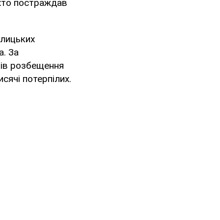
, хто постраждав
олицьких
. За
ків розбещення
сячі потерпілих.