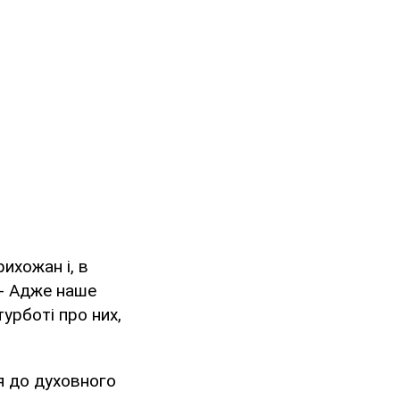
ихожан і, в
 - Адже наше
турботі про них,
я до духовного