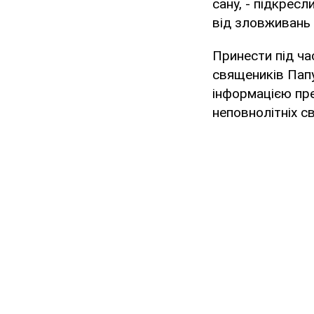
сану, - підкрес
від зловживань 
Принести під час
священиків Папу
інформацією пр
неповнолітніх с