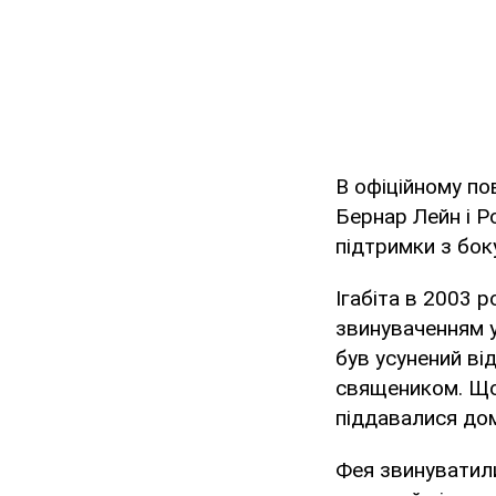
В офіційному пов
Бернар Лейн і Р
підтримки з бок
Ігабіта в 2003 р
звинуваченням у
був усунений ві
священиком. Що
піддавалися дом
Фея звинуватили