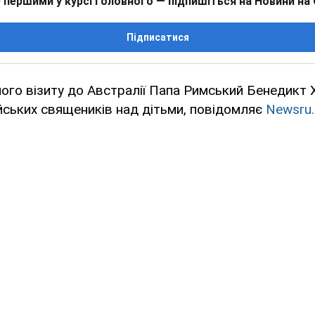
 першими у курсі головного — підпишіться на Новини на
Підписатися
ого візиту до Австралії Папа Римський Бенедикт 
йських священиків над дітьми, повідомляє
Newsru.