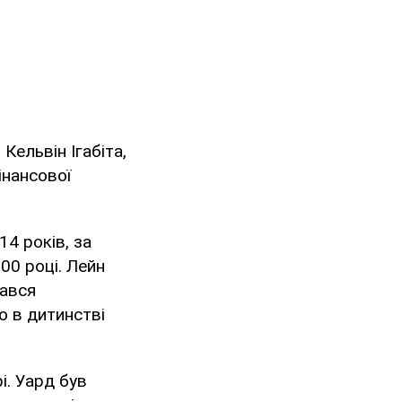
Кельвін Ігабіта,
інансової
14 років, за
00 році. Лейн
шався
 в дитинстві
і. Уард був