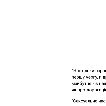
"Настільки спра
першу чергу, пі
майбутнє - в наш
як про дорогоцін
"Сексуальне нас