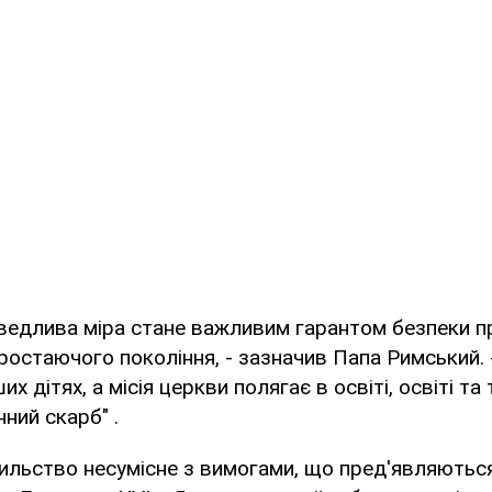
ведлива міра стане важливим гарантом безпеки пр
дростаючого покоління, - зазначив Папа Римський.
их дітях, а місія церкви полягає в освіті, освіті та 
ний скарб" .
ильство несумісне з вимогами, що пред'являютьс