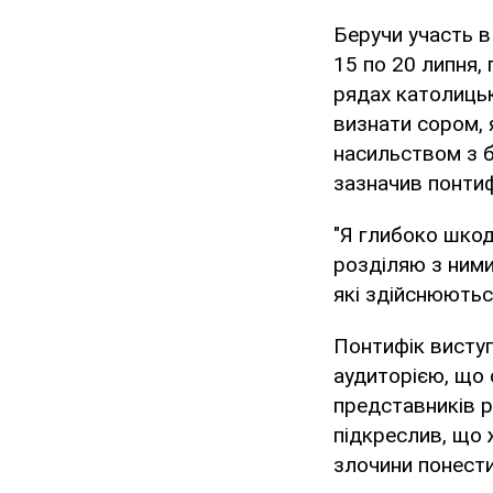
Беручи участь в 
15 по 20 липня,
рядах католицьк
визнати сором, 
насильством з б
зазначив понтиф
"Я глибоко шкоду
розділяю з ними
які здійснюють
Понтифік виступ
аудиторією, що 
представників р
підкреслив, що 
злочини понести