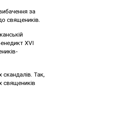
 вибачення за
до священиків.
канській
Бенедикт XVI
еників-
 скандалів. Так,
х священиків