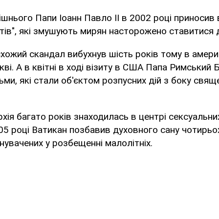
шнього Папи Іоанн Павло II в 2002 році приносив
атів", які змушують мирян насторожено ставитися 
хожий скандал вибухнув шість років тому в амери
кві. А в квітні в ході візиту в США Папа Римський 
ьми, які стали об'єктом розпусних дій з боку свящ
хія багато років знаходилась в центрі сексуальних
05 році Ватикан позбавив духовного сану чотирьо
винувачених у розбещенні малолітніх.