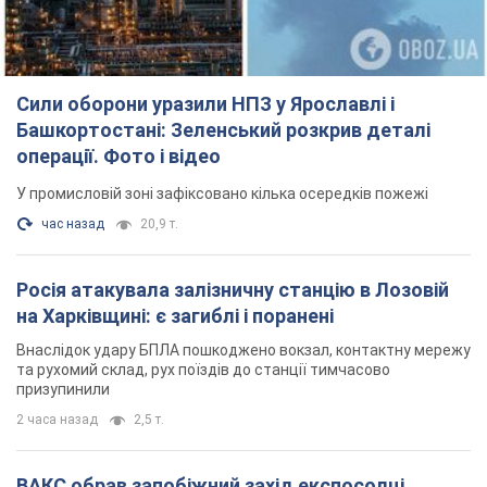
Сили оборони уразили НПЗ у Ярославлі і
Башкортостані: Зеленський розкрив деталі
операції. Фото і відео
У промисловій зоні зафіксовано кілька осередків пожежі
час назад
20,9 т.
Росія атакувала залізничну станцію в Лозовій
на Харківщині: є загиблі і поранені
Внаслідок удару БПЛА пошкоджено вокзал, контактну мережу
та рухомий склад, рух поїздів до станції тимчасово
призупинили
2 часа назад
2,5 т.
ВАКС обрав запобіжний захід експосолці