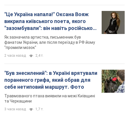
"Це Україна напала!" Оксана Вояж
викрила київського поета, якого
"зазомбували": він навіть російської
не знав, а тепер хоче геноциду
Як зазначила артистка, письменник був
українців
фанатом України, але після переїзду в РФ йому
"промили мозок"
2 часа назад
2,4 т.
"Був знесилений": в Україні врятували
пораненого грифа, який обрав для
себе нетиповий маршрут. Фото
Травмованого птаха виявили на межі Київщині
та Черкащини
3 часа назад
1,7 т.