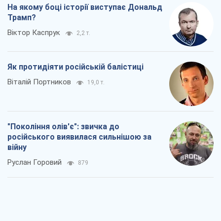
На якому боці історії виступає Дональд
Трамп?
Віктор Каспрук
2,2 т.
Як протидіяти російській балістиці
Віталій Портников
19,0 т.
"Покоління олів'є": звичка до
російського виявилася сильнішою за
війну
Руслан Горовий
879