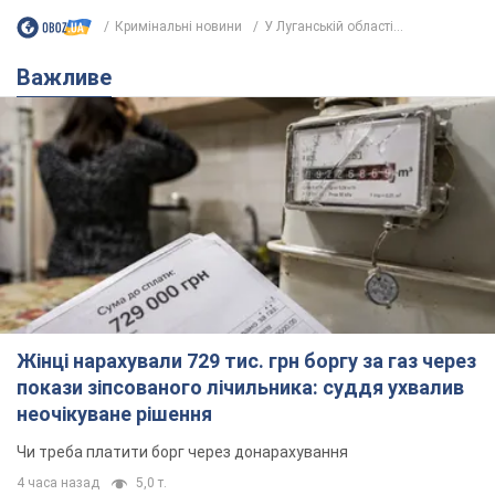
Кримінальні новини
У Луганській області...
Важливе
Жінці нарахували 729 тис. грн боргу за газ через
покази зіпсованого лічильника: суддя ухвалив
неочікуване рішення
Чи треба платити борг через донарахування
4 часа назад
5,0 т.