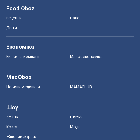
Food Oboz
Рецепти
Напої
Дієти
Економіка
Ринки та компанії
Макроекономіка
MedOboz
Новини медицини
MAMACLUB
Шоу
Афіша
Плітки
Краса
Мода
Жіночий журнал