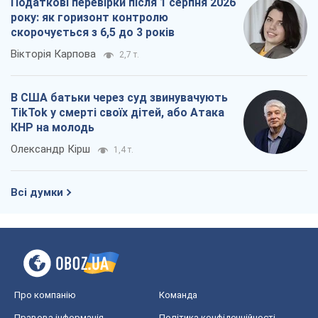
Податкові перевірки після 1 серпня 2026
року: як горизонт контролю
скорочується з 6,5 до 3 років
Вікторія Карпова
2,7 т.
В США батьки через суд звинувачують
TikTok у смерті своїх дітей, або Атака
КНР на молодь
Олександр Кірш
1,4 т.
Всі думки
Про компанію
Команда
Правова інформація
Політика конфіденційності