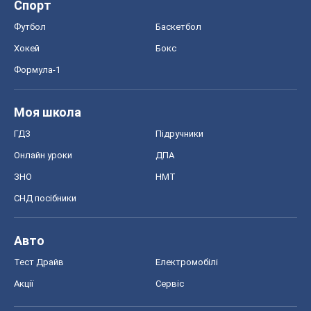
Спорт
Футбол
Баскетбол
Хокей
Бокс
Формула-1
Моя школа
ГДЗ
Підручники
Онлайн уроки
ДПА
ЗНО
НМТ
СНД посібники
Авто
Тест Драйв
Електромобілі
Акції
Сервіс