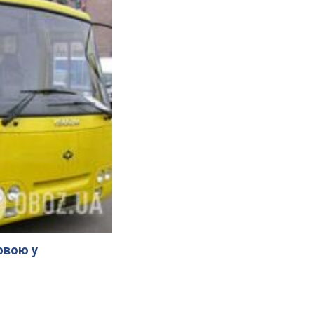
овою у