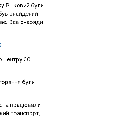
ку Річковий були
 був знайдений
ає. Все снаряди
О
о центру 30
агоряння були
іста працювали
кий транспорт,