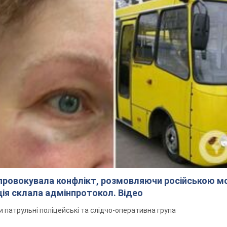
спровокувала конфлікт, розмовляючи російською м
ція склала адмінпротокол. Відео
ли патрульні поліцейські та слідчо-оперативна група