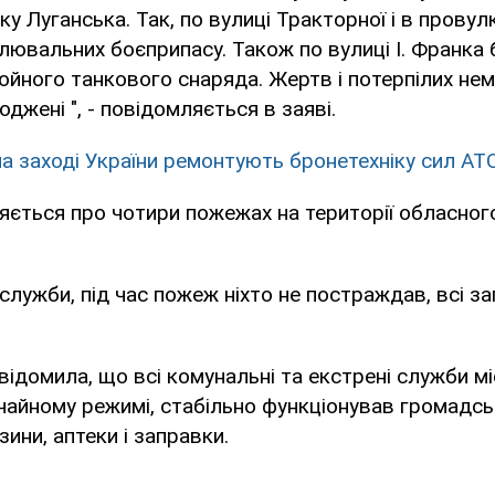
ку Луганська. Так, по вулиці Тракторної і в провул
тлювальних боєприпасу. Також по вулиці І. Франка
йного танкового снаряда. Жертв і потерпілих нем
оджені ", - повідомляється в заяві.
на заході України ремонтують бронетехніку сил АТ
ється про чотири пожежах на території обласног
служби, під час пожеж ніхто не постраждав, всі з
ідомила, що всі комунальні та екстрені служби м
чайному режимі, стабільно функціонував громадсь
ини, аптеки і заправки.