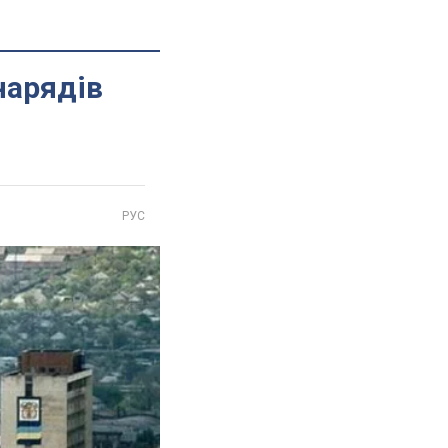
нарядів
РУС