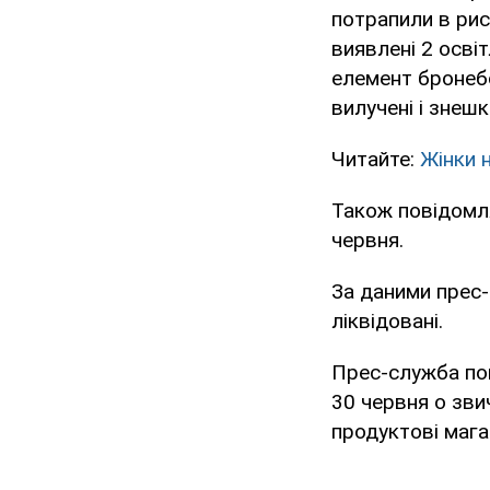
потрапили в рис
виявлені 2 осві
елемент бронебо
вилучені і знешк
Читайте:
Жінки 
Також повідомля
червня.
За даними прес-
ліквідовані.
Прес-служба пов
30 червня о зви
продуктові магаз