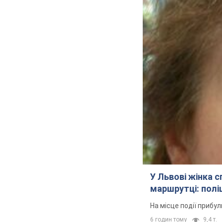
У Львові жінка 
маршрутці: полі
На місце події прибу
6 годин тому
9,4 т.