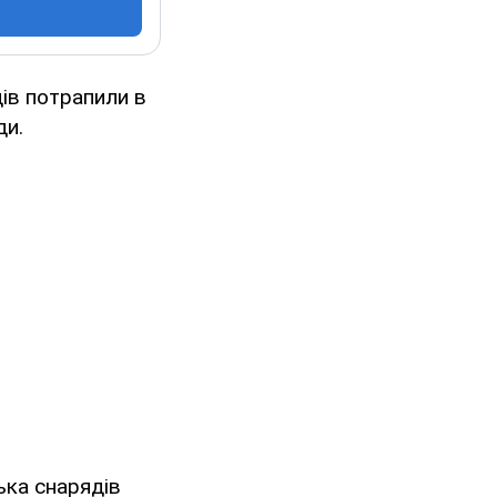
дів потрапили в
ди.
ька снарядів