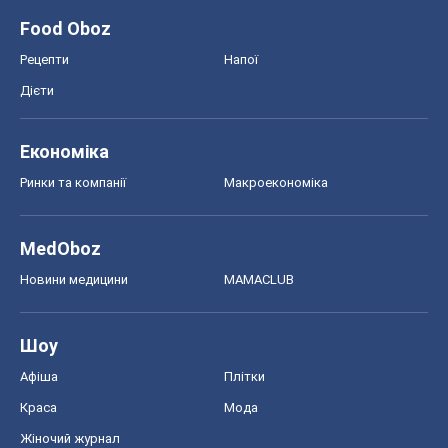
Food Oboz
Рецепти
Напої
Дієти
Економіка
Ринки та компанії
Макроекономіка
MedOboz
Новини медицини
MAMACLUB
Шоу
Афіша
Плітки
Краса
Мода
Жіночий журнал