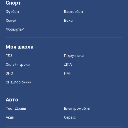
Спорт
Футбол
Баскетбол
Хокей
Бокс
Формула-1
Моя школа
ГДЗ
Підручники
Онлайн уроки
ДПА
ЗНО
НМТ
СНД посібники
Авто
Тест Драйв
Електромобілі
Акції
Сервіс