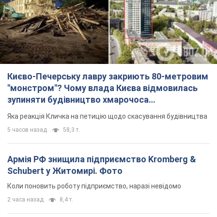
Києво-Печерську лавру закриють 80-метровим
"монстром"? Чому влада Києва відмовилась
зупиняти будівництво хмарочоса
"московського вірянина"
Яка реакція Кличка на петицію щодо скасування будівництва
5 часов назад
58,3 т.
Армія РФ знищила підприємство Kromberg &
Schubert у Житомирі. Фото
Коли поновить роботу підприємство, наразі невідомо
2 часа назад
8,4 т.