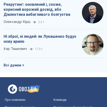
Рекрутинг: оновлений і, схоже,
корисний ворожий досвід, або
Діалектика вибагливого боягузтва
Олександр Кірш
2,5 т.
Ні зброї, ні людей: як Лукашенко будує
нову армію
Ігар Тишкевич
17,0 т.
Всі думки
Про компанію
Команда