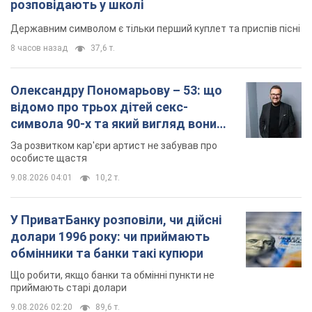
розповідають у школі
Державним символом є тільки перший куплет та приспів пісні
8 часов назад
37,6 т.
Олександру Пономарьову – 53: що
відомо про трьох дітей секс-
символа 90-х та який вигляд вони
мають
За розвитком кар'єри артист не забував про
особисте щастя
9.08.2026 04:01
10,2 т.
У ПриватБанку розповіли, чи дійсні
долари 1996 року: чи приймають
обмінники та банки такі купюри
Що робити, якщо банки та обмінні пункти не
приймають старі долари
9.08.2026 02:20
89,6 т.