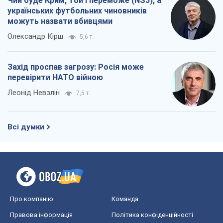
Чий буде Крим, той і переможе (NSJ), а
українських футбольних чиновників
можуть назвати вбивцями
Олександр Кірш
5,6 т.
Захід проспав загрозу: Росія може
перевірити НАТО війною
Леонід Невзлін
7,5 т.
Всі думки
Про компанію
Команда
Правова інформація
Політика конфіденційності