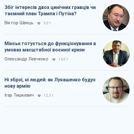
Збіг інтересів двох цинічних гравців чи
таємний план Трампа і Путіна?
Віктор Швець
9,0 т.
Мінськ готується до функціонування в
умовах масштабної воєнної кризи
Олександр Левченко
14,6 т.
Ні зброї, ні людей: як Лукашенко будує
нову армію
Ігар Тишкевич
12,3 т.