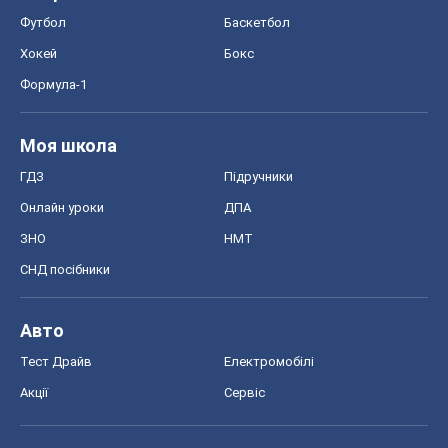
Футбол
Баскетбол
Хокей
Бокс
Формула-1
Моя школа
ГДЗ
Підручники
Онлайн уроки
ДПА
ЗНО
НМТ
СНД посібники
Авто
Тест Драйв
Електромобілі
Акції
Сервіс