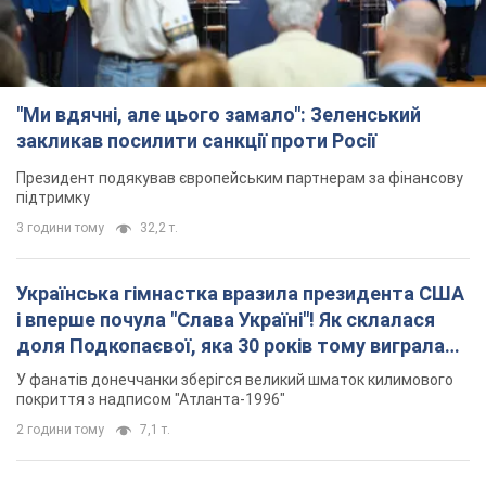
"Ми вдячні, але цього замало": Зеленський
закликав посилити санкції проти Росії
Президент подякував європейським партнерам за фінансову
підтримку
3 години тому
32,2 т.
Українська гімнастка вразила президента США
і вперше почула "Слава Україні"! Як склалася
доля Подкопаєвої, яка 30 років тому виграла
"золото" Олімпіади
У фанатів донеччанки зберігся великий шматок килимового
покриття з надписом "Атланта-1996"
2 години тому
7,1 т.