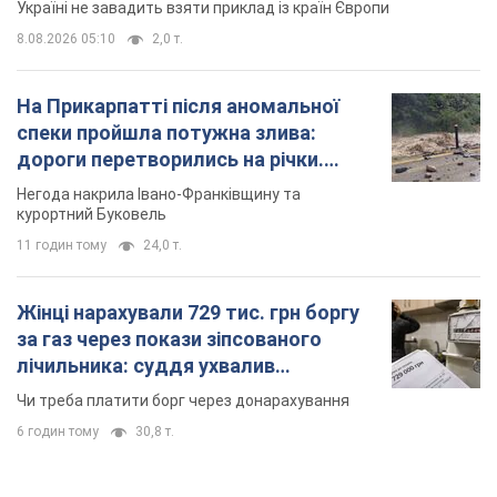
Україні не завадить взяти приклад із країн Європи
8.08.2026 05:10
2,0 т.
На Прикарпатті після аномальної
спеки пройшла потужна злива:
дороги перетворились на річки.
Відео
Негода накрила Івано-Франківщину та
курортний Буковель
11 годин тому
24,0 т.
Жінці нарахували 729 тис. грн боргу
за газ через покази зіпсованого
лічильника: суддя ухвалив
неочікуване рішення
Чи треба платити борг через донарахування
6 годин тому
30,8 т.