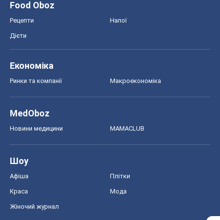
Food Oboz
Рецепти
Напої
Дієти
Економіка
Ринки та компанії
Макроекономіка
MedOboz
Новини медицини
MAMACLUB
Шоу
Афіша
Плітки
Краса
Мода
Жіночий журнал