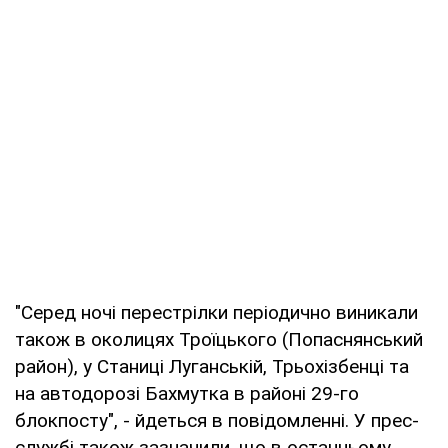
"Серед ночі перестрілки періодично виникали
також в околицях Троїцького (Попаснянський
район), у Станиці Луганській, Трьохізбенці та
на автодорозі Бахмутка в районі 29-го
блокпосту", - йдеться в повідомленні. У прес-
службі також зазначили, що в останньому