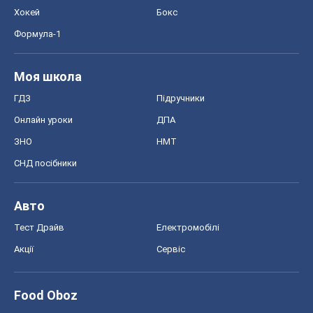
Хокей
Бокс
Формула-1
Моя школа
ГДЗ
Підручники
Онлайн уроки
ДПА
ЗНО
НМТ
СНД посібники
Авто
Тест Драйв
Електромобілі
Акції
Сервіс
Food Oboz