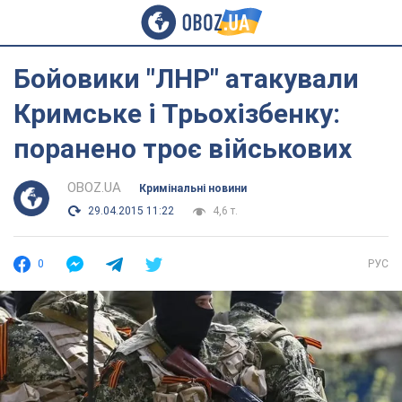
Бойовики "ЛНР" атакували
Кримське і Трьохізбенку:
поранено троє військових
OBOZ.UA
Кримінальні новини
29.04.2015 11:22
4,6 т.
0
РУС