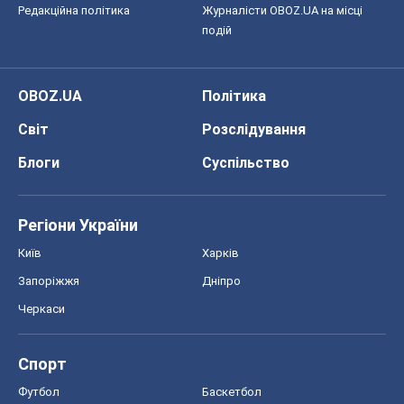
Редакційна політика
Журналісти OBOZ.UA на місці
подій
OBOZ.UA
Політика
Світ
Розслідування
Блоги
Суспільство
Регіони України
Київ
Харків
Запоріжжя
Дніпро
Черкаси
Спорт
Футбол
Баскетбол