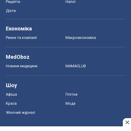
Рецепти
Напої
Дієти
Економіка
Ринки та компанії
Макроекономіка
MedOboz
Новини медицини
MAMACLUB
Шоу
Афіша
Плітки
Краса
Мода
Жіночий журнал