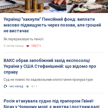
Українці "хакнули" Пенсійний фонд: виплати
масово підвищують через позови, але грошей
не вистачає
Як перераховують пенсії
5 часов назад
103,7 т.
ВАКС обрав запобіжний захід експосолці
України у США Стефанішиній: що відомо про
справу
Суд не повністю задовольнив клопотання прокуратури
час назад
4,1 т.
Росія атакувала судно під прапором Гвінеї-
Бісау у Чорному морі: є жертва і постраждалі