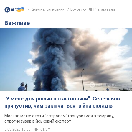
Кримінальні новини
Бойовики "ЛНР" атакували...
Важливе
"У мене для росіян погані новини": Селезньов
припустив, чим закінчиться "війна складів"
Москва може стати "островом" і зануритися в темряву,
спрогнозував військовий експерт
5.08.2026 16:00
61,8 т.