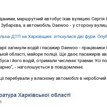
даними, маршрутний автобус їхав вулицею Сергія 
 Зубарєва, а автомобіль Daewoo - у сторону вулиці
льна ДТП на Харківщині: зіткнулися дві фури. Опу
арії загинули водій і пасажир Daewoo - працівники
ській області, майори поліції. Ще двоє пасажирів а
уса і його водій, отримали численні травми. Усі п
карню", - наголошується в повідомленні.
ції перебували у власному автомобілі в неробочий 