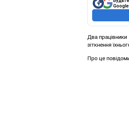
Будьте
Google
Два працівники Н
зіткнення їхньо
Про це повідоми