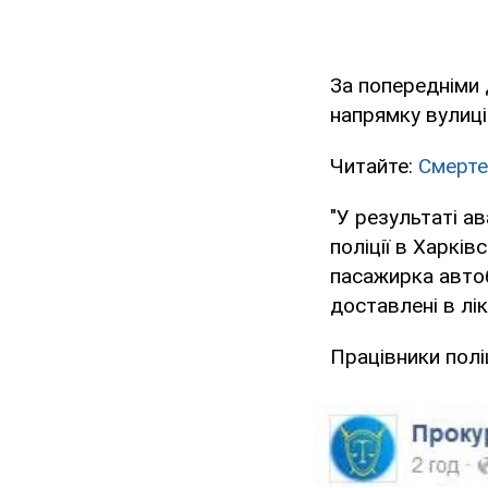
За попередніми 
напрямку вулиці
Читайте:
Смерте
"У результаті ав
поліції в Харків
пасажирка автоб
доставлені в лі
Працівники полі