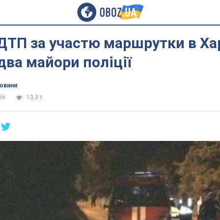
ТП за участю маршрутки в Хар
два майори поліції
новини
56
13,3 т.