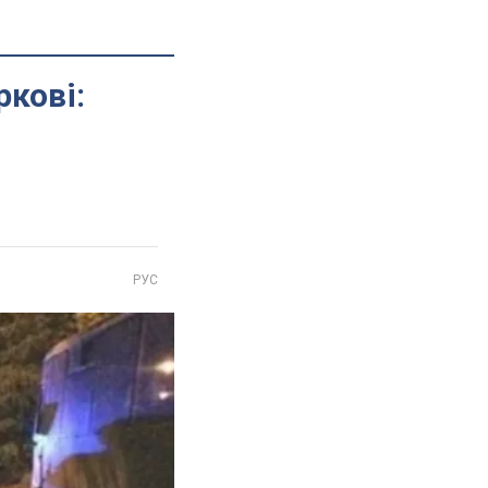
кові:
РУС