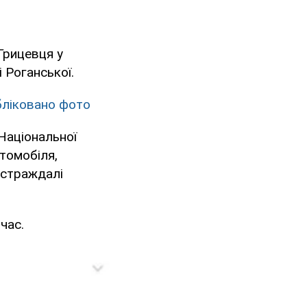
Грицевця у
 Роганської.
бліковано фото
 Національної
втомобіля,
остраждалі
час.