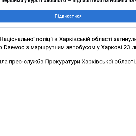
 першими у курсі головного — підпишіться на Новини на
Підписатися
аціональної поліції в Харківській області загинул
го Daewoo з маршрутним автобусом у Харкові 23 л
ла прес-служба Прокуратури Харківської області.