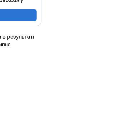
 OBOZ.UA у
и в результаті
ипня.