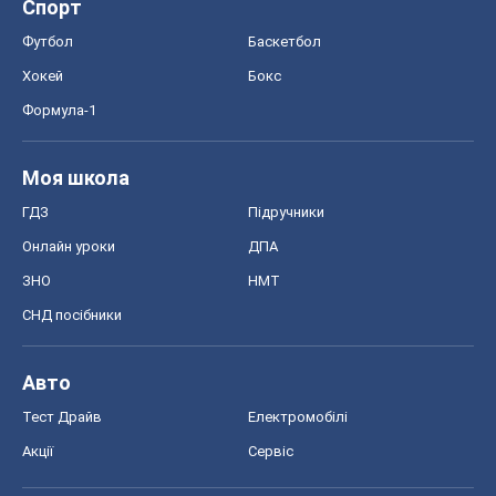
Онлайн уроки
ДПА
ЗНО
НМТ
СНД посібники
Авто
Тест Драйв
Електромобілі
Акції
Сервіс
Food Oboz
Рецепти
Напої
Дієти
Економіка
Ринки та компанії
Макроекономіка