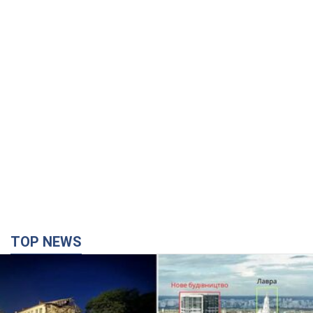
TOP NEWS
Києво-Печерську лавру закриють 80-метровим
"монстром"? Чому влада Києва відмовилась