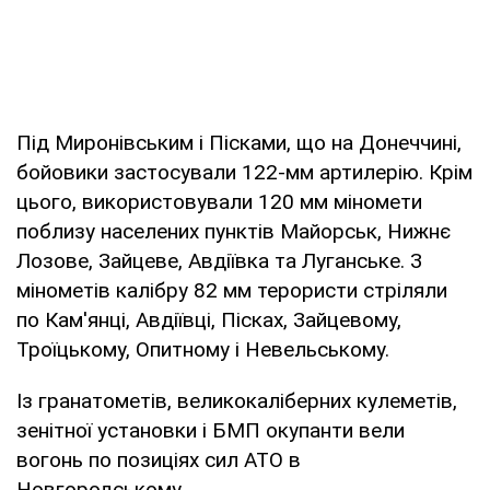
Під Миронівським і Пісками, що на Донеччині,
бойовики застосували 122-мм артилерію. Крім
цього, використовували 120 мм міномети
поблизу населених пунктів Майорськ, Нижнє
Лозове, Зайцеве, Авдіївка та Луганське. З
мінометів калібру 82 мм терористи стріляли
по Кам'янці, Авдіївці, Пісках, Зайцевому,
Троїцькому, Опитному і Невельському.
Із гранатометів, великокаліберних кулеметів,
зенітної установки і БМП окупанти вели
вогонь по позиціях сил АТО в
Новгородському.