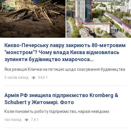
зупиняти будівництво хмарочоса
"московського вірянина"
Яка реакція Кличка на петицію щодо скасування будівництва
5 часов назад
54,0 т.
Армія РФ знищила підприємство Kromberg &
Schubert у Житомирі. Фото
Коли поновить роботу підприємство, наразі невідомо
час назад
7,6 т.
МЗС Болгарії викликало українського посла
через інцидент із дроном: що сталося
Бесіда відбудеться 10 серпня
5 часов назад
7,5 т.