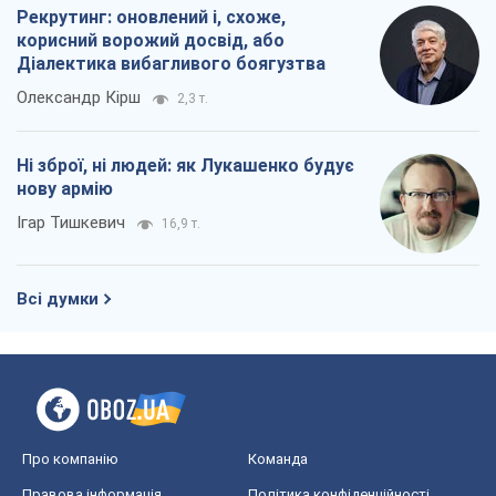
Ігар Тишкевич
16,9 т.
Всі думки
Про компанію
Команда
Правова інформація
Політика конфіденційності
Реклама на сайті
Документи
Редакційна політика
Журналісти OBOZ.UA на місці
подій
OBOZ.UA
Політика
Світ
Розслідування