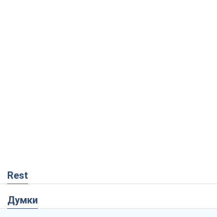
Rest
Думки
Український парадокс, або Чому у
Путіна нічого не вийшло з Україною
Віталій Портников
6,1 т.
Москва висуває претензії Пекіну:
дружба перетворюється на залежність
Росії від Китаю