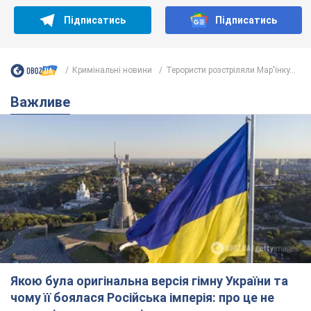
Якою була оригінальна версія гімну України та
чому її боялася Російська імперія: про це не
розповідають у школі
Державним символом є тільки перший куплет та приспів пісні
7 часов назад
35,6 т.
Олександру Пономарьову – 53: що
відомо про трьох дітей секс-
символа 90-х та який вигляд вони