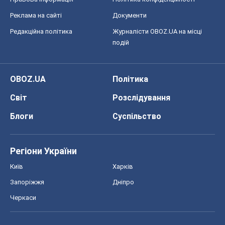
Блоги
Суспільство
Регіони України
Київ
Харків
Запоріжжя
Дніпро
Черкаси
Спорт
Футбол
Баскетбол
Хокей
Бокс
Формула-1
Моя школа
ГДЗ
Підручники