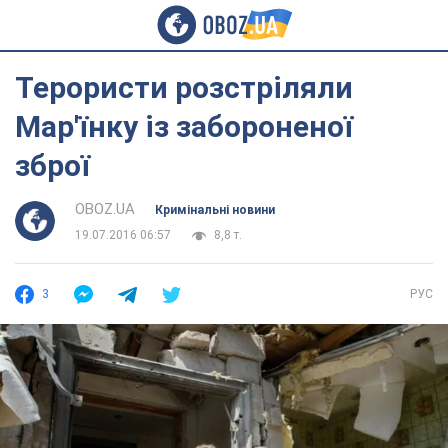
Терористи розстріляли
Мар'їнку із забороненої
зброї
OBOZ.UA
Кримінальні новини
19.07.2016 06:57
8,8 т.
3
РУС