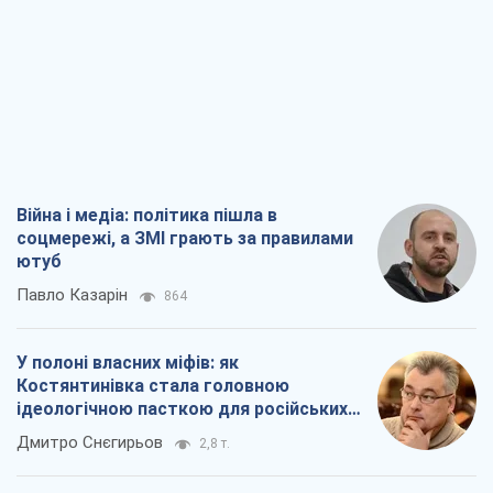
соцмережі, а ЗМІ грають за правилами
ютуб
Павло Казарін
864
У полоні власних міфів: як
Костянтинівка стала головною
ідеологічною пасткою для російських
окупантів
Дмитро Снєгирьов
2,8 т.
Рекрутинг: оновлений і, схоже,
корисний ворожий досвід, або
Діалектика вибагливого боягузтва
Олександр Кірш
2,3 т.
Ні зброї, ні людей: як Лукашенко будує
нову армію