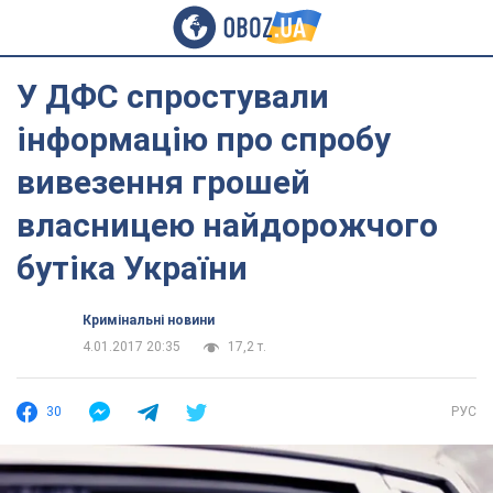
У ДФС спростували
інформацію про спробу
вивезення грошей
власницею найдорожчого
бутіка України
Кримінальні новини
4.01.2017 20:35
17,2 т.
30
РУС