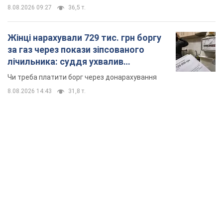
8.08.2026 09:27
36,5 т.
Жінці нарахували 729 тис. грн боргу
за газ через покази зіпсованого
лічильника: суддя ухвалив
неочікуване рішення
Чи треба платити борг через донарахування
8.08.2026 14:43
31,8 т.