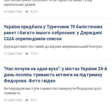
протиповітряної оборони РФ не гарантує захисту від
українських ударів
8 годин тому
62,9 т.
Україна придбала у Туреччини 70 балістичних
ракет і багато іншого озброєння: у Держдепі
США оприлюднили список
Держдеп вже поставив до відома американський Конгрес
9 годин тому
12,6 т.
"Нас почули на одне вухо": у містах України 24-й
день поспіль тривають мітинги на підтримку
Федорова. Фото і відео
Антиурядові виступи з вимогою повернути Федорова досі
тривають
9 годин тому
5,0 т.