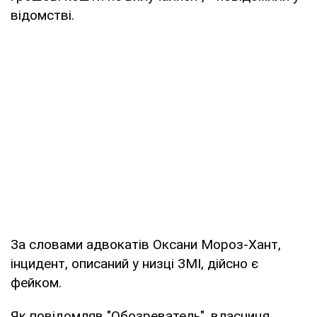
відомстві.
За словами адвокатів Оксани Мороз-Хант,
інцидент, описаний у низці ЗМІ, дійсно є
фейком.
Як повідомляв "Обозреватель", власниця