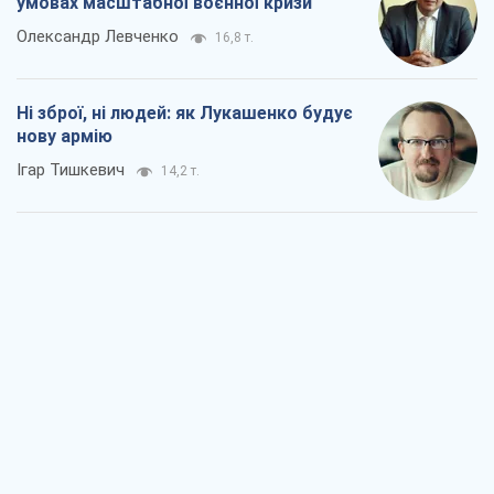
умовах масштабної воєнної кризи
Олександр Левченко
16,8 т.
Ні зброї, ні людей: як Лукашенко будує
нову армію
Ігар Тишкевич
14,2 т.