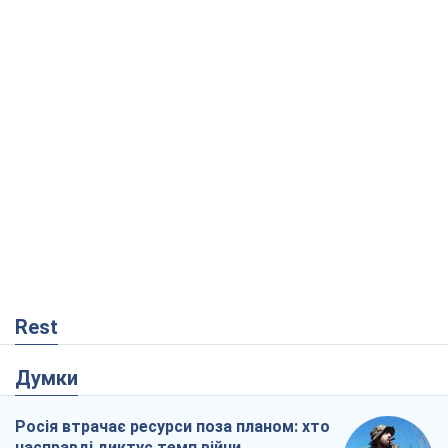
Rest
Думки
Росія втрачає ресурси поза планом: хто
насправді диктує темп війни