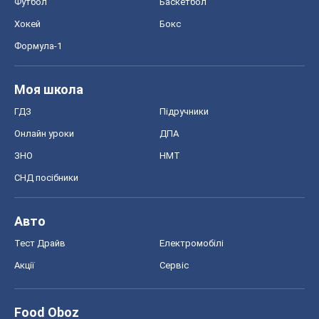
Футбол
Баскетбол
Хокей
Бокс
Формула-1
Моя школа
ГДЗ
Підручники
Онлайн уроки
ДПА
ЗНО
НМТ
СНД посібники
Авто
Тест Драйв
Електромобілі
Акції
Сервіс
Food Oboz