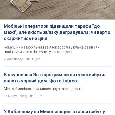
Мобільні оператори підвищили тарифи "до
межі", але якість зв'язку деградувала: чи варто
скаржитись на ціни
Чому ціни на мобільний зв'язок зросли у кілька разів і як
поліпшити якість інтернету на телефоні
2 часа назад
11,8 т.
В окупованій Ялті прогриміли потужні вибухи:
валить чорний дим. Фото і відео
Місто, ймовірно, опинилося під атакою дронів
35 минут назад
1,0 т.
У Коблевому на Миколаївщині стався вибух у