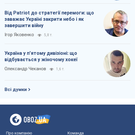
Від Patriot до стратегії перемоги: що
заважає Україні закрити небо і як
завершити війну
Ігор Яковенко
5,8 т.
Україна у п’ятому дивізіоні: що
відбувається у жіночому хокеї
Олександр Чеканов
1,6 т.
Всі думки
Про компанію
Команда