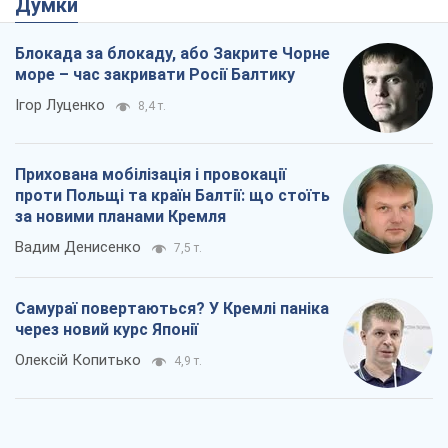
Думки
Блокада за блокаду, або Закрите Чорне
море – час закривати Росії Балтику
Ігор Луценко
8,4 т.
Прихована мобілізація і провокації
проти Польщі та країн Балтії: що стоїть
за новими планами Кремля
Вадим Денисенко
7,5 т.
Самураї повертаються? У Кремлі паніка
через новий курс Японії
Олексій Копитько
4,9 т.