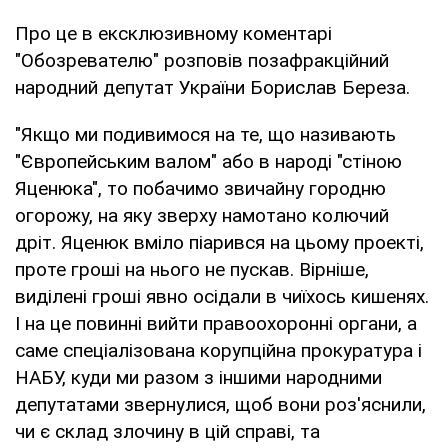
Про це в ексклюзивному коментарі
"Обозревателю" розповів позафракційний
народний депутат України Борислав Береза.
"Якщо ми подивимося на те, що називають
"Європейським валом" або в народі "стіною
Яценюка", то побачимо звичайну городню
огорожу, на яку зверху намотано колючий
дріт. Яценюк вміло піарився на цьому проекті,
проте гроші на нього не пускав. Вірніше,
виділені гроші явно осідали в чиїхось кишенях.
І на це повинні вийти правоохоронні органи, а
саме спеціалізована корупційна прокуратура і
НАБУ, куди ми разом з іншими народними
депутатами звернулися, щоб вони роз'яснили,
чи є склад злочину в цій справі, та