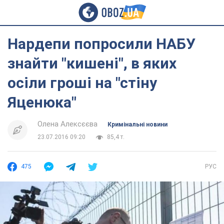
Нардепи попросили НАБУ
знайти "кишені", в яких
осіли гроші на "стіну
Яценюка"
Олена Алексєєва
Кримінальні новини
23.07.2016 09:20
85,4 т.
475
РУС