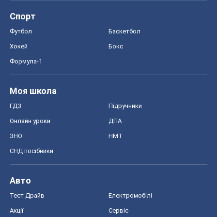
Спорт
Футбол
Баскетбол
Хокей
Бокс
Формула-1
Моя школа
ГДЗ
Підручники
Онлайн уроки
ДПА
ЗНО
НМТ
СНД посібники
Авто
Тест Драйв
Електромобілі
Акції
Сервіс