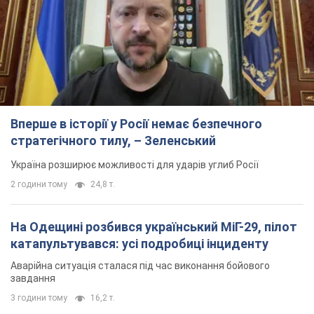
Вперше в історії у Росії немає безпечного
стратегічного тилу, – Зеленський
Україна розширює можливості для ударів углиб Росії
2 години тому
24,8 т.
На Одещині розбився український МіГ-29, пілот
катапультувався: усі подробиці інциденту
Аварійна ситуація сталася під час виконання бойового
завдання
3 години тому
16,2 т.