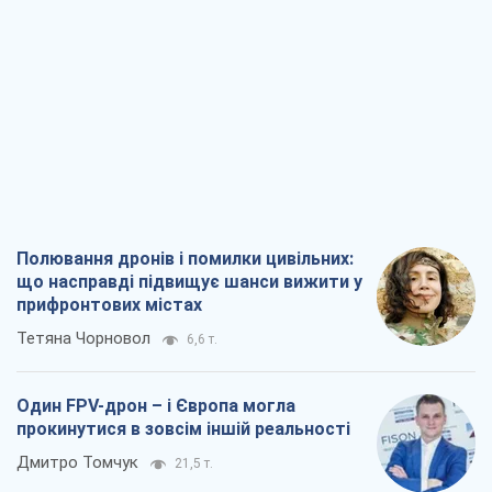
Полювання дронів і помилки цивільних:
що насправді підвищує шанси вижити у
прифронтових містах
Тетяна Чорновол
6,6 т.
Один FPV-дрон – і Європа могла
прокинутися в зовсім іншій реальності
Дмитро Томчук
21,5 т.