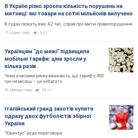
В Україні різко зросла кількість порушень на
митниці: які товари на сотні мільйонів вилучено
В судах лежать вже 4,2 тис. справ про митні правопорушення
11 годин тому
3,0 т.
Українцям "до межі" підвищили
мобільні тарифи: ціни зросли у
кілька разів
Чому учасники ринку вважають, що тариф у 400
грн на місяць – це небагато
36 хвилин тому
38,1 т.
Італійський гранд захотів купити
одразу двох футболістів збірної
України
"Ювентус" веде переговори