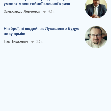
умовах масштабної воєнної кризи
Олександр Левченко
9,7 т.
Ні зброї, ні людей: як Лукашенко будує
нову армію
Ігар Тишкевич
3,5 т.