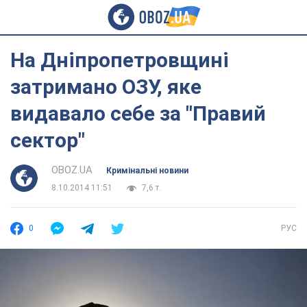
На Дніпропетровщині
затримано ОЗУ, яке
видавало себе за "Правий
сектор"
OBOZ.UA
Кримінальні новини
8.10.2014 11:51
7,6 т.
0
РУС