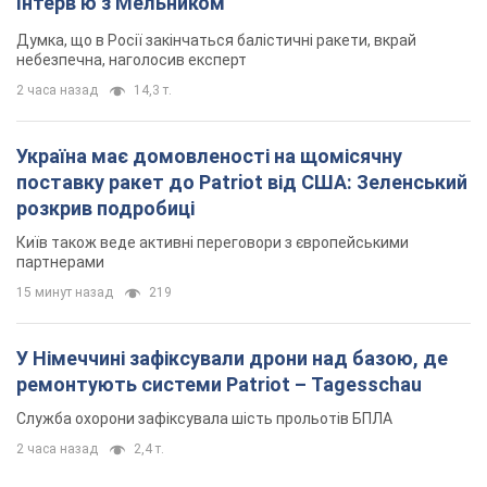
Інтерв’ю з Мельником
Думка, що в Росії закінчаться балістичні ракети, вкрай
небезпечна, наголосив експерт
2 часа назад
14,3 т.
Україна має домовленості на щомісячну
поставку ракет до Patriot від США: Зеленський
розкрив подробиці
Київ також веде активні переговори з європейськими
партнерами
15 минут назад
219
У Німеччині зафіксували дрони над базою, де
ремонтують системи Patriot – Tagesschau
Служба охорони зафіксувала шість прольотів БПЛА
2 часа назад
2,4 т.