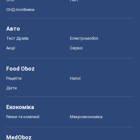
СНД посібники
Авто
Тест Драйв
Електромобілі
Акції
Сервіс
Food Oboz
Рецепти
Напої
Дієти
Економіка
Ринки та компанії
Макроекономіка
MedOboz