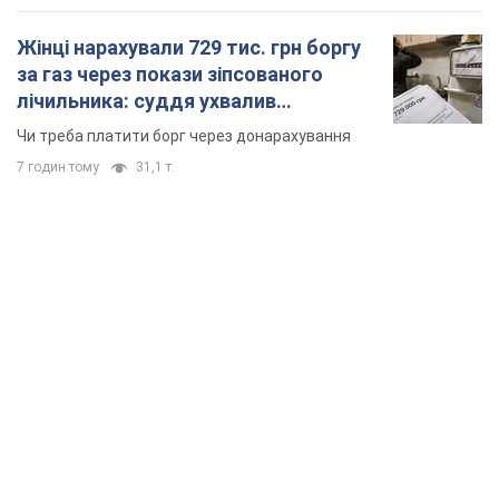
Жінці нарахували 729 тис. грн боргу
за газ через покази зіпсованого
лічильника: суддя ухвалив
неочікуване рішення
Чи треба платити борг через донарахування
7 годин тому
31,1 т.