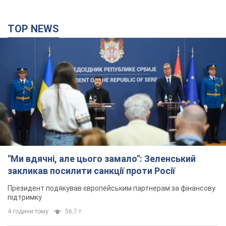
TOP NEWS
"Ми вдячні, але цього замало": Зеленський
закликав посилити санкції проти Росії
Президент подякував європейським партнерам за фінансову
підтримку
4 години тому
56,7 т.