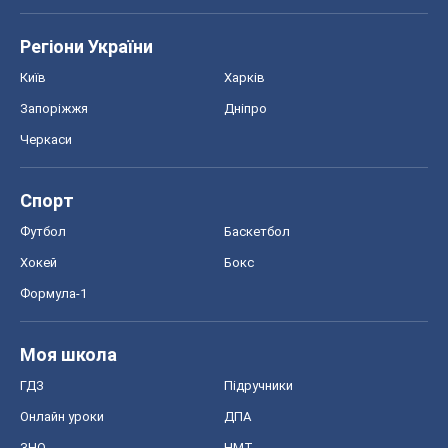
Регіони України
Київ
Харків
Запоріжжя
Дніпро
Черкаси
Спорт
Футбол
Баскетбол
Хокей
Бокс
Формула-1
Моя школа
ГДЗ
Підручники
Онлайн уроки
ДПА
ЗНО
НМТ