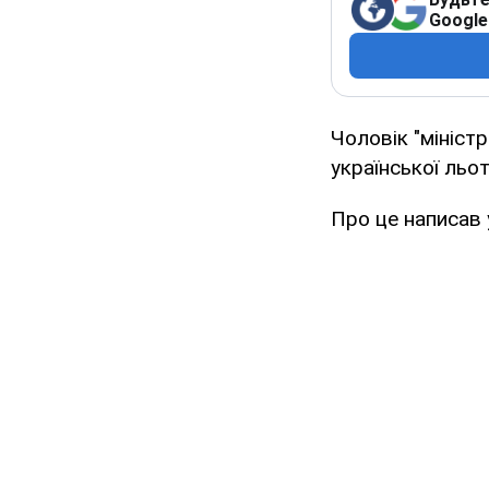
Google
Чоловік "мініст
української льо
Про це написав 