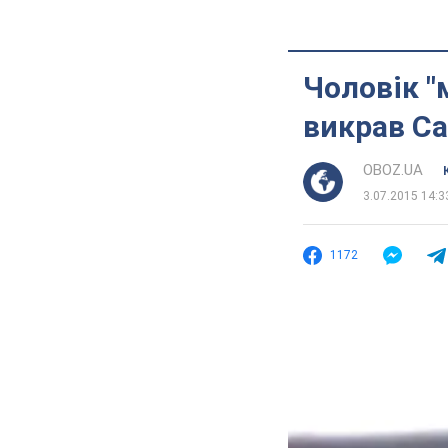
Чоловік "
викрав Са
OBOZ.UA
3.07.2015 14:3
1172