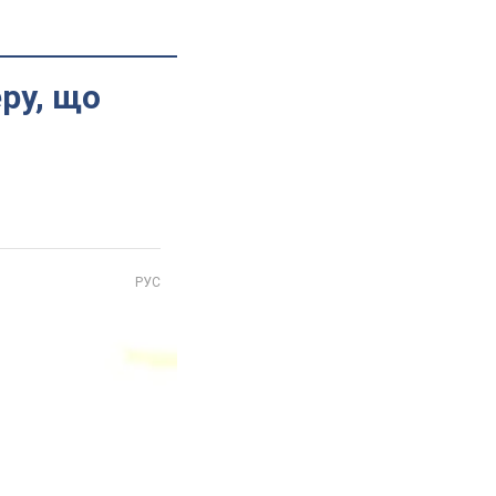
еру, що
РУС