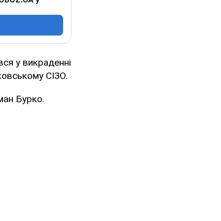
вся у викраденні
ковському СІЗО.
ман Бурко.