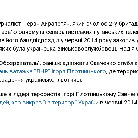
рналіст, Геран Айрапетян, який очолює 2-у бригад
інтерв'ю одному із сепаратистських луганських тел
ме його бандпідрозділ у червні 2014 року захопив у
 яких була українська військовослужбовець Надія 
Обозреватель", раніше адвокати Савченко опублік
ань ватажка "ЛНР" Ігоря Плотницького
, де терори
радення української льотчиці.
ше в лідері терористів Ігорі Плотницькому Савче
ей, хто викрав її з території України
в червні 2014