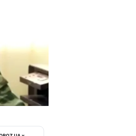
 OBOZ.UA у