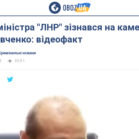
міністра "ЛНР" зізнався на кам
вченко: відеофакт
Кримінальні новини
3
33,5 т.