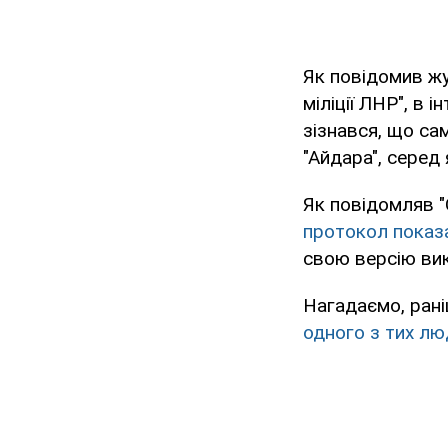
Як повідомив жу
міліції ЛНР", в 
зізнався, що са
"Айдара", серед
Як повідомляв "
протокол показ
свою версію вик
Нагадаємо, рані
одного з тих люд