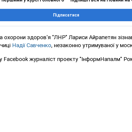
Підписатися
ра охорони здоров'я "ЛНР" Лариси Айрапетян зізна
тчиці
Надії Савченко
, незаконно утримуваної у мос
у Facebook журналіст проекту "ІнформНапалм" Ро