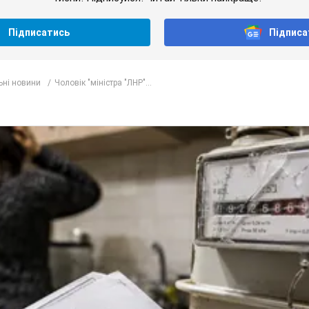
Підписатись
Підписа
ьні новини
Чоловік "міністра "ЛНР"...