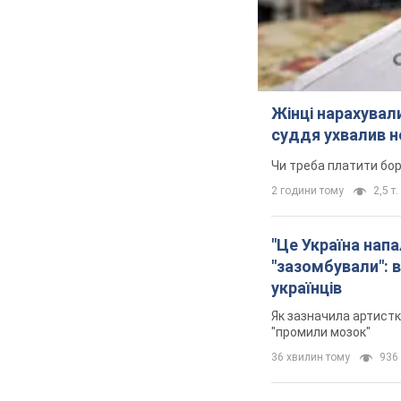
Жінці нарахували
суддя ухвалив н
Чи треба платити бо
2 години тому
2,5 т.
"Це Україна напа
"зазомбували": в
українців
Як зазначила артистк
"промили мозок"
36 хвилин тому
936