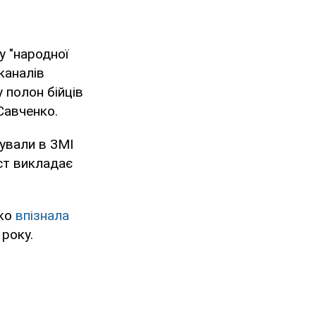
у "народної
еканалів
 полон бійців
Савченко.
ували в ЗМІ
ст викладає
нко
впізнала
 року.