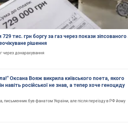
 729 тис. грн боргу за газ через покази зіпсованого
еочікуване рішення
рг через донарахування
ла!" Оксана Вояж викрила київського поета, якого
ін навіть російської не знав, а тепер хоче геноциду
а, письменник був фанатом України, але після переїзду в РФ йому