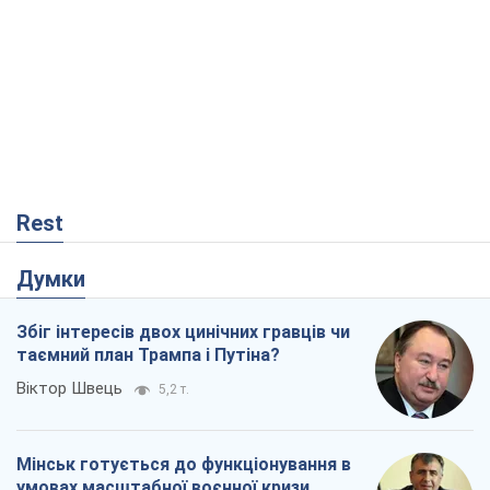
Rest
Думки
Збіг інтересів двох цинічних гравців чи
таємний план Трампа і Путіна?
Віктор Швець
5,2 т.
Мінськ готується до функціонування в
умовах масштабної воєнної кризи
Олександр Левченко
10,4 т.
Ні зброї, ні людей: як Лукашенко будує
нову армію
Ігар Тишкевич
4,9 т.