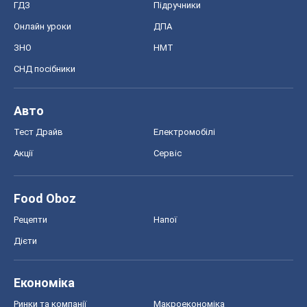
Акції
Сервіс
Food Oboz
Рецепти
Напої
Дієти
Економіка
Ринки та компанії
Макроекономіка
MedOboz
Новини медицини
MAMACLUB
Шоу
Афіша
Плітки