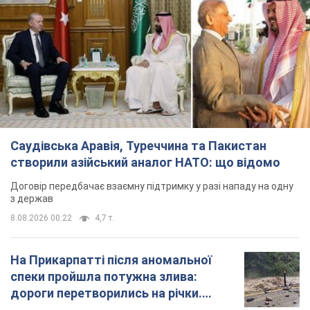
Саудівська Аравія, Туреччина та Пакистан
створили азійський аналог НАТО: що відомо
Договір передбачає взаємну підтримку у разі нападу на одну
з держав
8.08.2026 00:22
4,7 т.
На Прикарпатті після аномальної
спеки пройшла потужна злива:
дороги перетворились на річки.
Відео
Негода накрила Івано-Франківщину та
курортний Буковель
5 часов назад
10,4 т.
Хорватія принизила збірну Росії зі
спортивної гімнастики, офіційно не
допустивши до чемпіонату Європи
основних спортсменів
Турнір відбудеться в Загребі з 13 по 23 серпня