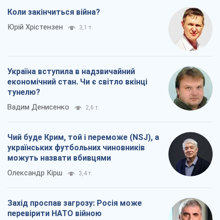
Вадим Денисенко
2,6 т.
Чий буде Крим, той і переможе (NSJ), а
українських футбольних чиновників
можуть назвати вбивцями
Олександр Кірш
3,4 т.
Захід проспав загрозу: Росія може
перевірити НАТО війною
Леонід Невзлін
6,4 т.
Всі думки