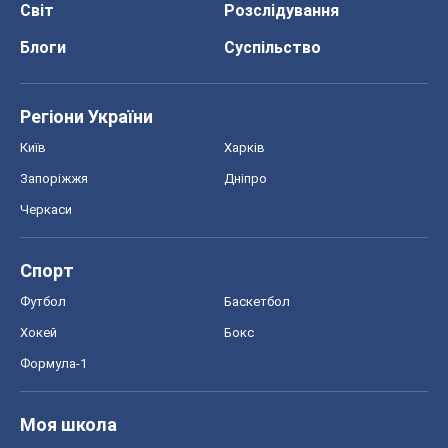
Черкаси
Спорт
Футбол
Баскетбол
Хокей
Бокс
Формула-1
Моя школа
ГДЗ
Підручники
Онлайн уроки
ДПА
ЗНО
НМТ
СНД посібники
Авто
Тест Драйв
Електромобілі