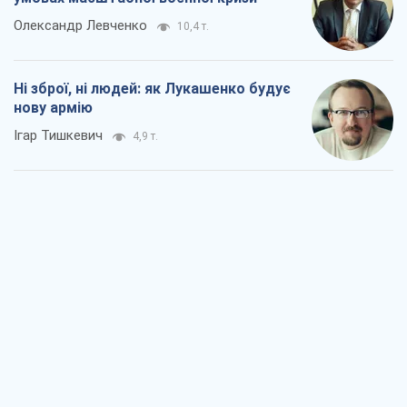
Коли закінчиться війна?
Юрій Хрістензен
3,1 т.
Україна вступила в надзвичайний
економічний стан. Чи є світло вкінці
тунелю?