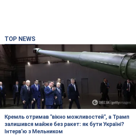
Кремль отримав "вікно можливостей", а Трамп
залишився майже без ракет: як бути Україні?
Інтерв’ю з Мельником
Думка, що в Росії закінчаться балістичні ракети, вкрай
небезпечна, наголосив експерт
3 часа назад
17,9 т.
Україна має домовленості на щомісячну
поставку ракет до Patriot від США: Зеленський
розкрив подробиці