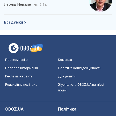
Про компанію
Команда
Правова інформація
Політика конфіденційності
Реклама на сайті
Документи
Редакційна політика
Журналісти OBOZ.UA на місці
подій
OBOZ.UA
Політика
Світ
Розслідування
Блоги
Суспільство
Регіони України
Київ
Харків
Запоріжжя
Дніпро