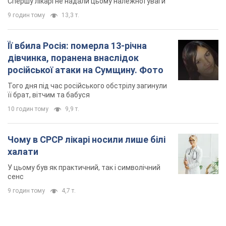
Спершу лікарі не надали цьому належної уваги
9 годин тому
13,3 т.
Її вбила Росія: померла 13-річна
дівчинка, поранена внаслідок
російської атаки на Сумщину. Фото
Того дня під час російського обстрілу загинули
її брат, вітчим та бабуся
10 годин тому
9,9 т.
Чому в СРСР лікарі носили лише білі
халати
У цьому був як практичний, так і символічний
сенс
9 годин тому
4,7 т.