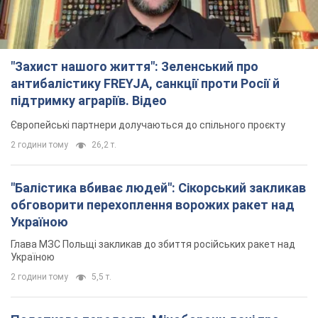
"Захист нашого життя": Зеленський про
антибалістику FREYJA, санкції проти Росії й
підтримку аграріїв. Відео
Європейські партнери долучаються до спільного проєкту
2 години тому
26,2 т.
"Балістика вбиває людей": Сікорський закликав
обговорити перехоплення ворожих ракет над
Україною
Глава МЗС Польщі закликав до збиття російських ракет над
Україною
2 години тому
5,5 т.