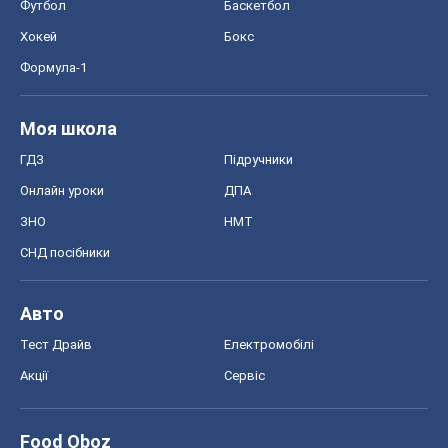
Футбол
Баскетбол
Хокей
Бокс
Формула-1
Моя школа
ГДЗ
Підручники
Онлайн уроки
ДПА
ЗНО
НМТ
СНД посібники
Авто
Тест Драйв
Електромобілі
Акції
Сервіс
Food Oboz