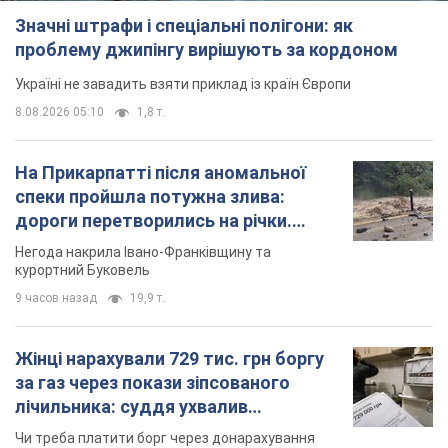
Значні штрафи і спеціальні полігони: як
проблему джипінгу вирішують за кордоном
Україні не завадить взяти приклад із країн Європи
8.08.2026 05:10
1,8 т.
На Прикарпатті після аномальної
спеки пройшла потужна злива:
дороги перетворились на річки.
Відео
Негода накрила Івано-Франківщину та
курортний Буковель
9 часов назад
19,9 т.
Жінці нарахували 729 тис. грн боргу
за газ через покази зіпсованого
лічильника: суддя ухвалив
неочікуване рішення
Чи треба платити борг через донарахування