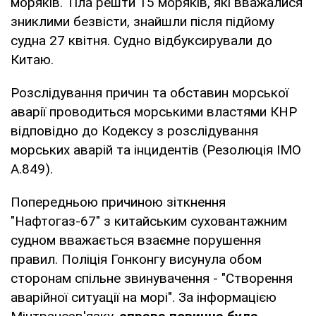
моряків. Тіла решти 15 моряків, які вважалися
зниклими безвісти, знайшли після підйому
судна 27 квітня. Судно відбуксирували до
Китаю.
Розслідування причин та обставин морської
аварії проводиться морськими властями КНР
відповідно до Кодексу з розслідування
морських аварій та інцидентів (Резолюція ІМО
А.849).
Попередньою причиною зіткнення
"Нафтогаз-67" з китайським суховантажним
судном вважається взаємне порушення
правил. Поліція Гонконгу висунула обом
сторонам спільне звинувачення - "Створення
аварійної ситуації на морі". За інформацією