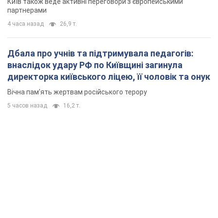
Київ також веде активні переговори з європейськими
партнерами
4 часа назад
26,9 т.
Дбала про учнів та підтримувала педагогів:
внаслідок удару РФ по Київщині загинула
директорка київського ліцею, її чоловік та онук
Вічна пам'ять жертвам російського терору
5 часов назад
16,2 т.