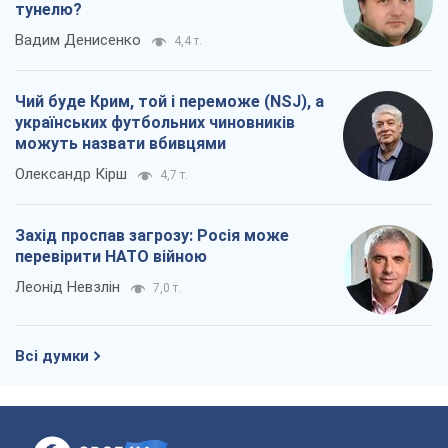
тунелю?
Вадим Денисенко
4,4 т.
Чий буде Крим, той і переможе (NSJ), а
українських футбольних чиновників
можуть назвати вбивцями
Олександр Кірш
4,7 т.
Захід проспав загрозу: Росія може
перевірити НАТО війною
Леонід Невзлін
7,0 т.
Всі думки