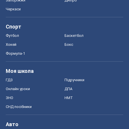
Запоріжжя
Дніпро
Черкаси
Спорт
Футбол
Баскетбол
Хокей
Бокс
Формула-1
Моя школа
ГДЗ
Підручники
Онлайн уроки
ДПА
ЗНО
НМТ
СНД посібники
Авто