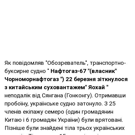
Як повідомляв "Обозреватель", транспортно-
буксирне судно "
Нафтогаз-67 "(власник"
Чорноморнафтогаз ") 22 березня зіткнулося
з китайським суховантажем" Яохай "
неподалік від Сянгана (Гонконгу). Отримавши
пробоїну, українське судно затонуло. З 25
членів екіпажу семеро (один громадянин
Китаю і 6 громадян України) були врятовані.
Пізніше були знайдені тіла трьох українських