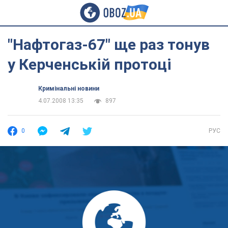
"Нафтогаз-67" ще раз тонув
у Керченській протоці
Кримінальні новини
4.07.2008 13:35
897
0
РУС