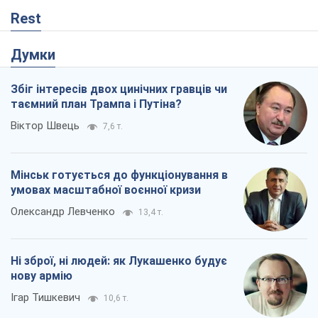
Rest
Думки
Збіг інтересів двох цинічних гравців чи
таємний план Трампа і Путіна?
Віктор Швець
7,6 т.
Мінськ готується до функціонування в
умовах масштабної воєнної кризи
Олександр Левченко
13,4 т.
Ні зброї, ні людей: як Лукашенко будує
нову армію
Ігар Тишкевич
10,6 т.