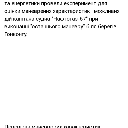
та енергетики провели експеримент для
оцінки маневрених характеристик і можливих
дій капітана судна "Нафтогаз-67" при
виконанні "останнього маневру" біля берегів
Гонконгу.
Перевірка маневрових характеристик